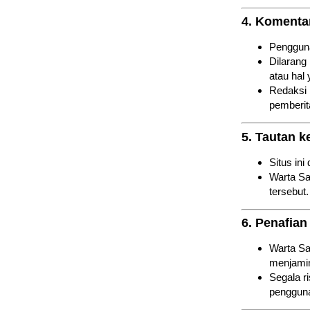
4. Komenta
Pengguna
Dilarang
atau hal
Redaksi 
pemberit
5. Tautan k
Situs in
Warta Sab
tersebut.
6. Penafian
Warta Sa
menjamin
Segala ri
penggun