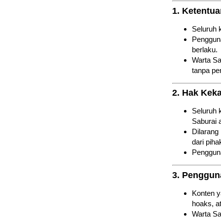
1. Ketent
Seluruh 
Pengguna
berlaku.
Warta Sa
tanpa pe
2. Hak Keka
Seluruh 
Saburai a
Dilarang
dari piha
Pengguna
3. Penggun
Konten y
hoaks, a
Warta Sa