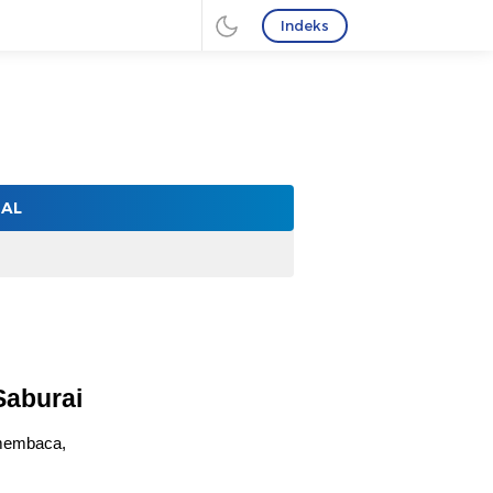
Indeks
NAL
Saburai
 membaca,