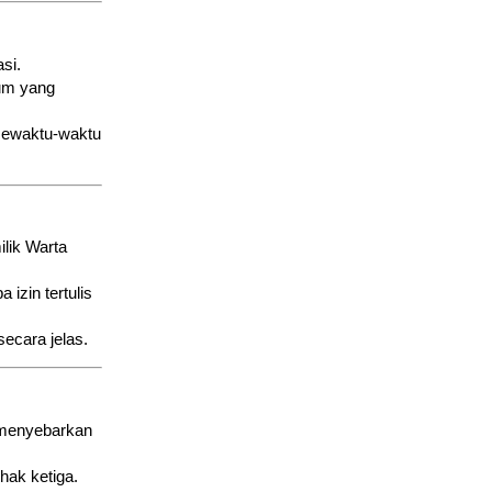
si.
kum yang
sewaktu-waktu
ilik Warta
izin tertulis
ecara jelas.
, menyebarkan
hak ketiga.