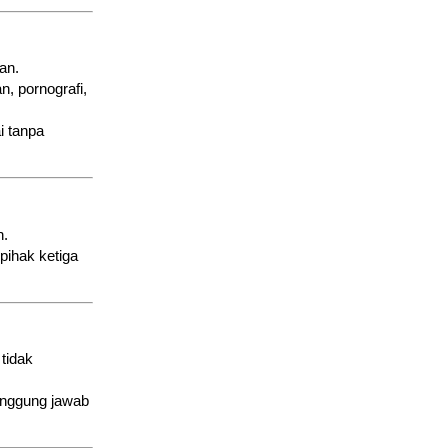
an.
, pornografi,
i tanpa
n.
 pihak ketiga
tidak
tanggung jawab