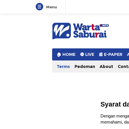
Menu
Warta Saburai
Sumber Informasi Terkini
🏠︎ HOME
🔴 LIVE
📰 E-PAPER
Terms
Pedoman
About
Cont
Syarat d
Dengan menga
memahami, dan 