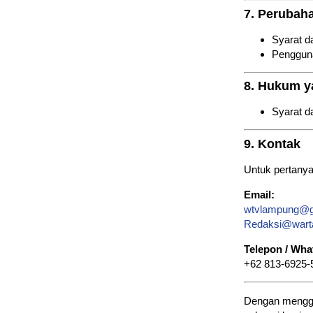
7. Perubah
Syarat d
Pengguna
8. Hukum y
Syarat d
9. Kontak
Untuk pertanyaa
Email:
wtvlampung@g
Redaksi@wart
Telepon / Wh
+62 813-6925
Dengan menggu