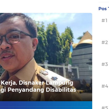
lis Beri
Meski El Nino
n
Mengancam
Pos 
#1
#2
#3
Kerja, Disnaker Lampung
#4
gi Penyandang Disabilitas
#5