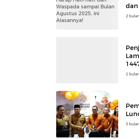
dan
2 bulan
Pen
Lam
144
2 bulan
Pem
Lun
3 bulan