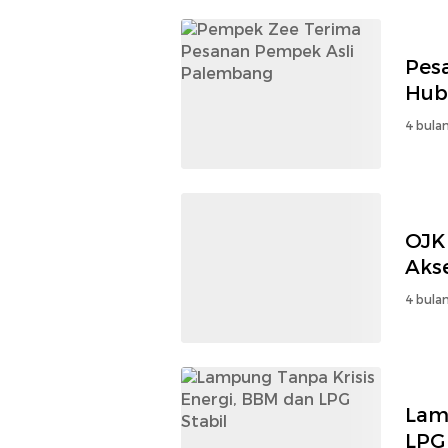
Pes
Hub
4 bulan
OJK
Aks
4 bulan
Lam
LPG 