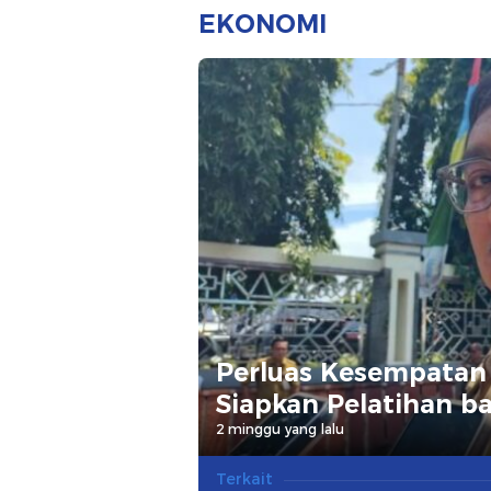
Kambas
dan Jurna
EKONOMI
Dukunga
Perluas Kesempatan 
Siapkan Pelatihan ba
2 minggu yang lalu
Terkait