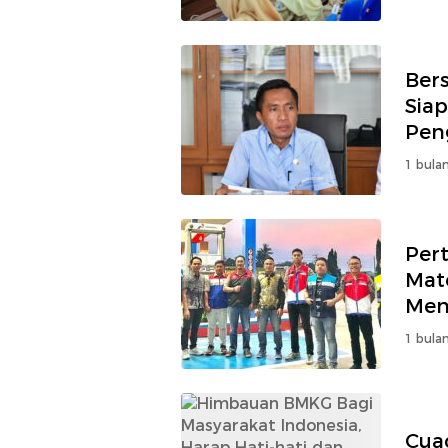
Ber
Sia
Pen
1 bulan
Per
Mat
Men
1 bulan
Cua