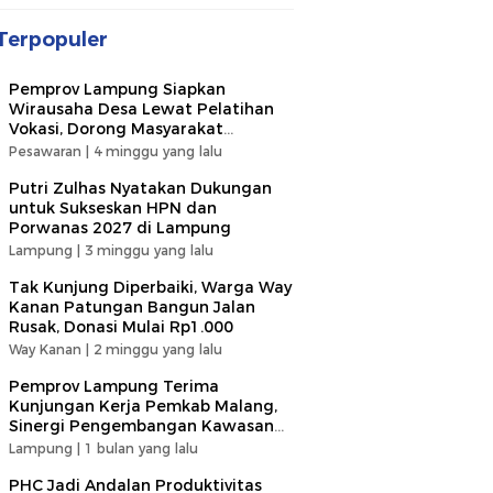
Lampung
Terpopuler
Pemprov Lampung Siapkan
Wirausaha Desa Lewat Pelatihan
Vokasi, Dorong Masyarakat
Ciptakan Lapangan Kerja
Pesawaran |
4 minggu yang lalu
Putri Zulhas Nyatakan Dukungan
untuk Sukseskan HPN dan
Porwanas 2027 di Lampung
Lampung |
3 minggu yang lalu
Tak Kunjung Diperbaiki, Warga Way
Kanan Patungan Bangun Jalan
Rusak, Donasi Mulai Rp1.000
Way Kanan |
2 minggu yang lalu
Pemprov Lampung Terima
Kunjungan Kerja Pemkab Malang,
Sinergi Pengembangan Kawasan
Industri dan Investasi
Lampung |
1 bulan yang lalu
PHC Jadi Andalan Produktivitas