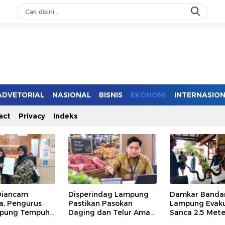
ADVETORIAL
NASIONAL
BISNIS
EKONOMI
INTERNASIO
act
Privacy
Indeks
Diancam
Disperindag Lampung
Damkar Banda
a, Pengurus
Pastikan Pasokan
Lampung Evaku
pung Tempuh
Daging dan Telur Aman,
Sanca 2,5 Mete
kum, Legislator
Harga Tetap Stabil
Masuk ke Rum