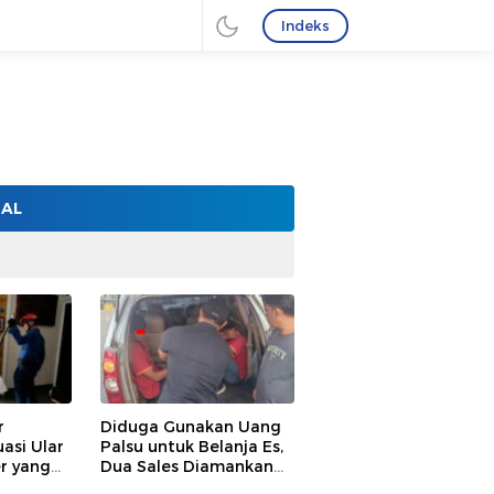
Indeks
NAL
r
Diduga Gunakan Uang
asi Ular
Palsu untuk Belanja Es,
r yang
Dua Sales Diamankan
ah Warga
Polisi di Bandar