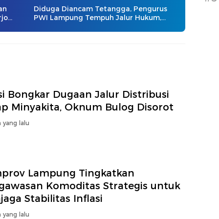
an
Diduga Diancam Tetangga, Pengurus
rjo
PWI Lampung Tempuh Jalur Hukum,
Legislator dan Jurnalis Beri Dukungan
si Bongkar Dugaan Jalur Distribusi
ap Minyakita, Oknum Bulog Disorot
 yang lalu
prov Lampung Tingkatkan
gawasan Komoditas Strategis untuk
aga Stabilitas Inflasi
 yang lalu