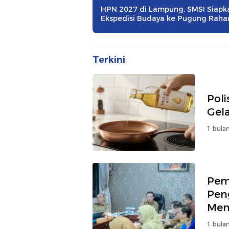
HPN 2027 di Lampung, SMSI Siapk
Ekspedisi Budaya ke Pugung Raha
dan Way Kambas
Terkini
Poli
Gel
1 bulan
Pem
Pen
Menj
1 bulan