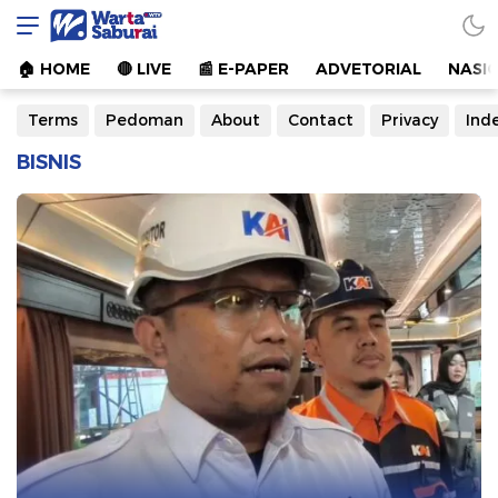
Warta Saburai
Sumber Informasi Terkini
🏠︎ HOME
🔴 LIVE
📰 E-PAPER
ADVETORIAL
NASI
Terms
Pedoman
About
Contact
Privacy
Ind
BISNIS