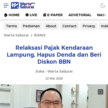
Warta Saburai
Sumber Informasi Terkini
🏠︎ HOME
🔴 LIVE
📰 E-PAPER
ADVETORIAL
NASI
Terms
Pedoman
About
Contact
Privacy
Ind
Warta Saburai
BISNIS
Relaksasi Pajak Kendaraan
Lampung, Hapus Denda dan Beri
Diskon BBN
Siska - Warta Saburai
22 Mei 2026