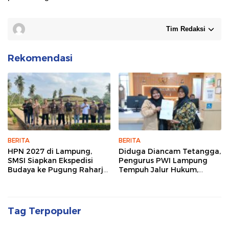
Tim Redaksi
Rekomendasi
BERITA
BERITA
HPN 2027 di Lampung,
Diduga Diancam Tetangga,
SMSI Siapkan Ekspedisi
Pengurus PWI Lampung
Budaya ke Pugung Raharjo
Tempuh Jalur Hukum,
dan Way Kambas
Legislator dan Jurnalis Beri
Dukungan
Tag Terpopuler