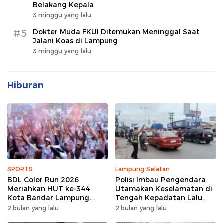
Belakang Kepala
3 minggu yang lalu
#5
Dokter Muda FKUI Ditemukan Meninggal Saat
Jalani Koas di Lampung
3 minggu yang lalu
Hiburan
SPORTS
Lampung Selatan
BDL Color Run 2026
Polisi Imbau Pengendara
Meriahkan HUT ke-344
Utamakan Keselamatan di
Kota Bandar Lampung,
Tengah Kepadatan Lalu
Wujud Semangat Sehat
Lintas Pagi Hari
2 bulan yang lalu
2 bulan yang lalu
dan Kebersamaan