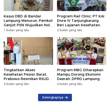
Kasus DBD di Bandar
Program Rail Clinic, PT KAI
Lampung Menurun, Pemkot
Divre IV Tanjungkarang
Genjot PSN Wujudkan Nol
Beri Layanan Kesehatan
Kematian
Gratis 250 Warga
1 bulan yang lalu
2 bulan yang lalu
Tingkatkan Akses
Program MBG Diharapkan
Kesehatan Pesisir Barat,
Mampu Dorong Ekonomi
Prabowo Resmikan RSUD
Daerah, DPRD Lampung
KH Muhammad Thohir
Tekankan Pemanfaatan
2 bulan yang lalu
4 bulan yang lalu
Produk Lokal
Selengkapnya