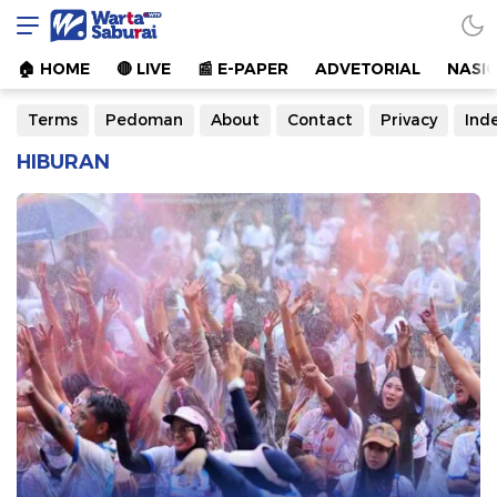
Warta Saburai
Sumber Informasi Terkini
🏠︎ HOME
🔴 LIVE
📰 E-PAPER
ADVETORIAL
NASI
Terms
Pedoman
About
Contact
Privacy
Ind
HIBURAN