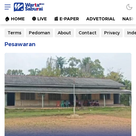
Warta Saburai
Sumber Informasi Terkini
🏠︎ HOME
🔴 LIVE
📰 E-PAPER
ADVETORIAL
NASI
Terms
Pedoman
About
Contact
Privacy
Ind
Pesawaran