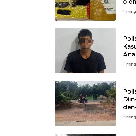
ole
1 ming
Poli
Kas
Ana
1 ming
Poli
Diin
den
2 ming