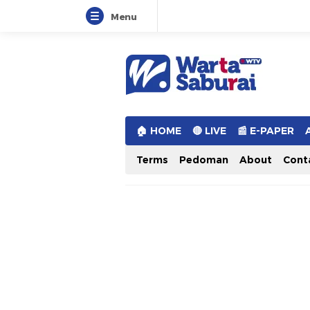
Menu
Warta Saburai
Sumber Informasi Terkini
🏠︎ HOME
🔴 LIVE
📰 E-PAPER
Terms
Pedoman
About
Cont