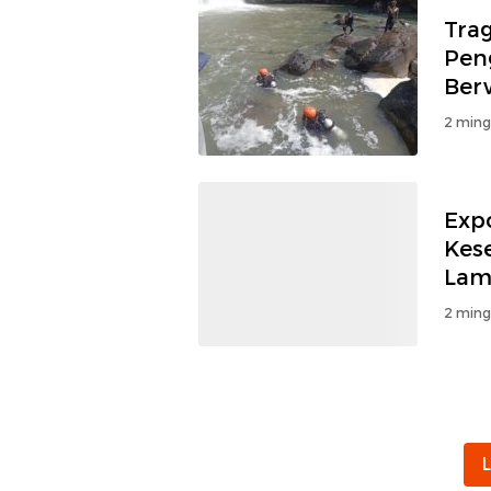
Trag
Pen
Ber
2 ming
Exp
Kes
Lam
2 ming