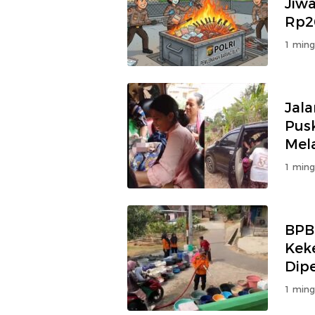
Jiw
Rp26
1 ming
Jal
Pus
Mela
1 ming
BPB
Keke
Dip
1 ming