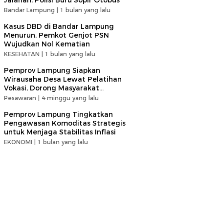
Jalanan, Polisi Buru Sopir Otobus
Bandar Lampung |
1 bulan yang lalu
Kasus DBD di Bandar Lampung
Menurun, Pemkot Genjot PSN
Wujudkan Nol Kematian
KESEHATAN |
1 bulan yang lalu
Pemprov Lampung Siapkan
Wirausaha Desa Lewat Pelatihan
Vokasi, Dorong Masyarakat
Ciptakan Lapangan Kerja
Pesawaran |
4 minggu yang lalu
Pemprov Lampung Tingkatkan
Pengawasan Komoditas Strategis
untuk Menjaga Stabilitas Inflasi
EKONOMI |
1 bulan yang lalu