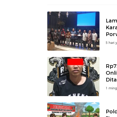
Lam
Kar
Por
5 hari 
Rp75
Onl
Dit
1 ming
Pol