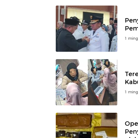
Peny
Pem
1 ming
Ter
Kab
1 ming
Ope
Pen