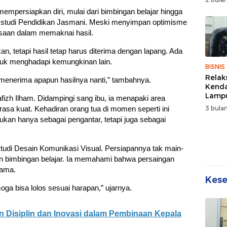
Wuju
empersiapkan diri, mulai dari bimbingan belajar hingga
Sehat
am studi Pendidikan Jasmani. Meski menyimpan optimisme
Kebe
asaan dalam memaknai hasil.
, tetapi hasil tetap harus diterima dengan lapang. Ada
tuk menghadapi kemungkinan lain.
BISNIS
Relak
p menerima apapun hasilnya nanti,” tambahnya.
Kend
Lampu
izh Ilham. Didampingi sang ibu, ia menapaki area
Denda
3 bulan
sa kuat. Kehadiran orang tua di momen seperti ini
Disko
kan hanya sebagai pengantar, tetapi juga sebagai
udi Desain Komunikasi Visual. Persiapannya tak main-
n bimbingan belajar. Ia memahami bahwa persaingan
tama.
Kes
oga bisa lolos sesuai harapan,” ujarnya.
 Disiplin dan Inovasi dalam Pembinaan Kepala