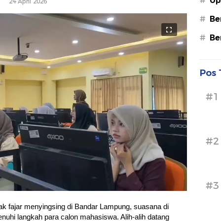
#
Up
24 April 2026
#
Be
#
Be
Pos 
#1
#2
#3
ak fajar menyingsing di Bandar Lampung, suasana di
uhi langkah para calon mahasiswa. Alih-alih datang