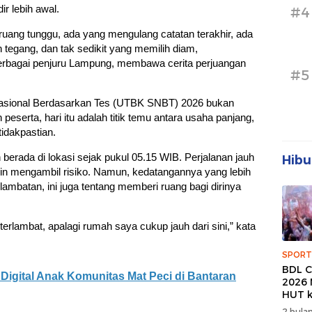
ir lebih awal.
#4
uang tunggu, ada yang mengulang catatan terakhir, ada
tegang, dan tak sedikit yang memilih diam,
berbagai penjuru Lampung, membawa cerita perjuangan
#5
 Nasional Berdasarkan Tes (UTBK SNBT) 2026 bukan
peserta, hari itu adalah titik temu antara usaha panjang,
idakpastian.
berada di lokasi sejak pukul 05.15 WIB. Perjalanan jauh
Hibu
in mengambil risiko. Namun, kedatangannya yang lebih
ambatan, ini juga tentang memberi ruang bagi dirinya
terlambat, apalagi rumah saya cukup jauh dari sini,” kata
SPORT
BDL C
 Digital Anak Komunitas Mat Peci di Bantaran
2026 
HUT k
Banda
2 bulan