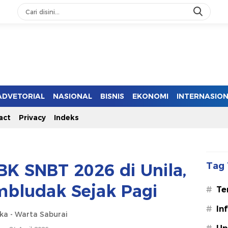
ADVETORIAL
NASIONAL
BISNIS
EKONOMI
INTERNASIO
act
Privacy
Indeks
K SNBT 2026 di Unila,
Tag 
mbludak Sejak Pagi
#
Te
#
In
ska - Warta Saburai