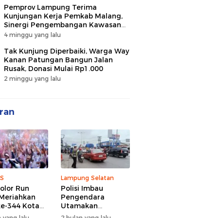
Pemprov Lampung Terima
Kunjungan Kerja Pemkab Malang,
Sinergi Pengembangan Kawasan
Industri dan Investasi
4 minggu yang lalu
Tak Kunjung Diperbaiki, Warga Way
Kanan Patungan Bangun Jalan
Rusak, Donasi Mulai Rp1.000
2 minggu yang lalu
ran
S
Lampung Selatan
olor Run
Polisi Imbau
Meriahkan
Pengendara
e-344 Kota
Utamakan
r Lampung,
Keselamatan di
 yang lalu
2 bulan yang lalu