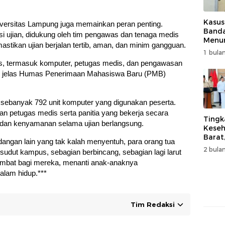
Kasus
niversitas Lampung juga memainkan peran penting.
Band
si ujian, didukung oleh tim pengawas dan tenaga medis
Menur
stikan ujian berjalan tertib, aman, dan minim gangguan.
Genjo
1 bulan
Wujud
as, termasuk komputer, petugas medis, dan pengawasan
Kema
,” jelas Humas Penerimaan Mahasiswa Baru (PMB)
n sebanyak 792 unit komputer yang digunakan peserta.
an petugas medis serta panitia yang bekerja secara
Tingk
an kenyamanan selama ujian berlangsung.
Keseh
Barat
angan lain yang tak kalah menyentuh, para orang tua
Resm
2 bulan
udut kampus, sebagian berbincang, sebagian lagi larut
Muha
 lambat bagi mereka, menanti anak-anaknya
alam hidup.***
Tim Redaksi