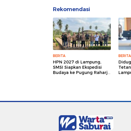
Rekomendasi
BERITA
BERITA
HPN 2027 di Lampung,
Didu
SMSI Siapkan Ekspedisi
Tetan
Budaya ke Pugung Raharjo
Lampu
dan Way Kambas
Hukum
Jurna