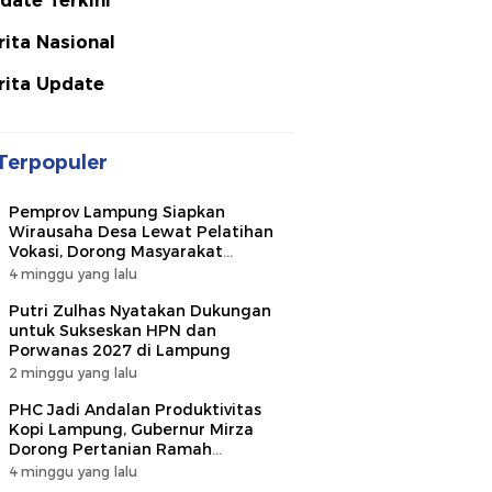
date Terkini
rita Nasional
rita Update
Terpopuler
Pemprov Lampung Siapkan
Wirausaha Desa Lewat Pelatihan
Vokasi, Dorong Masyarakat
Ciptakan Lapangan Kerja
4 minggu yang lalu
Putri Zulhas Nyatakan Dukungan
untuk Sukseskan HPN dan
Porwanas 2027 di Lampung
2 minggu yang lalu
PHC Jadi Andalan Produktivitas
Kopi Lampung, Gubernur Mirza
Dorong Pertanian Ramah
Lingkungan
4 minggu yang lalu