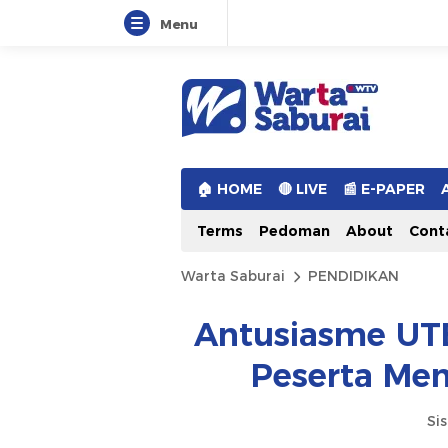
Menu
Warta Saburai
Sumber Informasi Terkini
🏠︎ HOME
🔴 LIVE
📰 E-PAPER
Terms
Pedoman
About
Cont
Warta Saburai
PENDIDIKAN
Antusiasme UTB
Peserta Me
Si