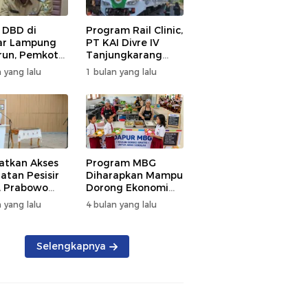
 DBD di
Program Rail Clinic,
ar Lampung
PT KAI Divre IV
un, Pemkot
Tanjungkarang
t PSN
Beri Layanan
 yang lalu
1 bulan yang lalu
kan Nol
Kesehatan Gratis
tian
250 Warga
atkan Akses
Program MBG
atan Pesisir
Diharapkan Mampu
, Prabowo
Dorong Ekonomi
ikan RSUD KH
Daerah, DPRD
 yang lalu
4 bulan yang lalu
mmad Thohir
Lampung Tekankan
Pemanfaatan
Produk Lokal
Selengkapnya