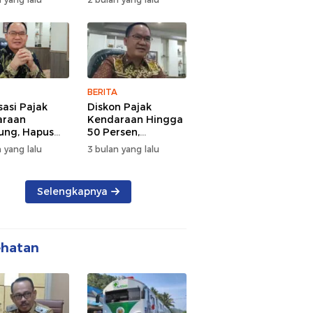
d Semangat
Tengah Kepadatan
 dan
Lalu Lintas Pagi
rsamaan
Hari
BERITA
sasi Pajak
Diskon Pajak
araan
Kendaraan Hingga
ng, Hapus
50 Persen,
 dan Beri
Lampung Genjot
 yang lalu
3 bulan yang lalu
n BBN
Mutasi Kendaraan
Luar Daerah
Selengkapnya
ehatan