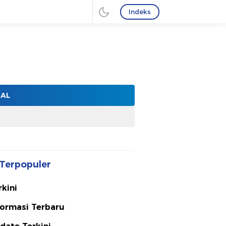
Indeks
NAL
Terpopuler
rkini
formasi Terbaru