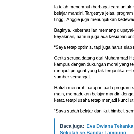
Ia telah menempuh berbagai cara untuk m
belajar mandiri. Targetnya jelas, progr
tinggi, Anggie juga menunjukkan kedew
Baginya, keberhasilan memang diupayakan
keyakinan, namun juga ada kesiapan un
“Saya tetap optimis, tapi juga harus sia
Cerita serupa datang dari Muhammad Haf
kampus dengan dukungan moral yang tera
menjadi penguat yang tak tergantikan—bu
sumber semangat.
Hafizh menaruh harapan pada program st
main, memadukan belajar mandiri denga
ketat, tetapi usaha tetap menjadi kunci u
“Saya sudah belajar dan ikut bimbel, sem
Baca juga:
Eva Dwiana Tekankan
Sekolah se-Bandar Lampung