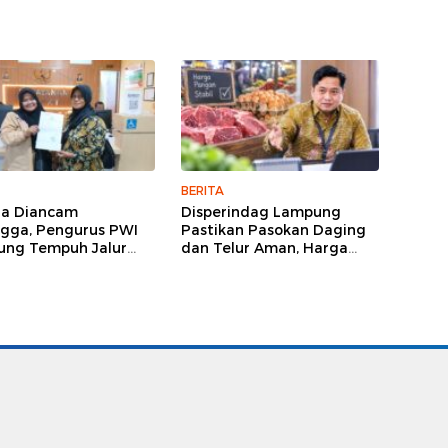
BERITA
ga Diancam
Disperindag Lampung
gga, Pengurus PWI
Pastikan Pasokan Daging
ng Tempuh Jalur
dan Telur Aman, Harga
, Legislator dan
Tetap Stabil Meski El Nino
lis Beri Dukungan
Mengancam