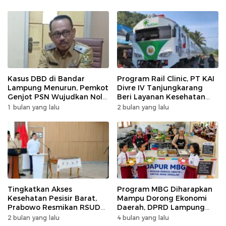
Kasus DBD di Bandar
Program Rail Clinic, PT KAI
Lampung Menurun, Pemkot
Divre IV Tanjungkarang
Genjot PSN Wujudkan Nol
Beri Layanan Kesehatan
Kematian
Gratis 250 Warga
1 bulan yang lalu
2 bulan yang lalu
Tingkatkan Akses
Program MBG Diharapkan
Kesehatan Pesisir Barat,
Mampu Dorong Ekonomi
Prabowo Resmikan RSUD
Daerah, DPRD Lampung
KH Muhammad Thohir
Tekankan Pemanfaatan
2 bulan yang lalu
4 bulan yang lalu
Produk Lokal