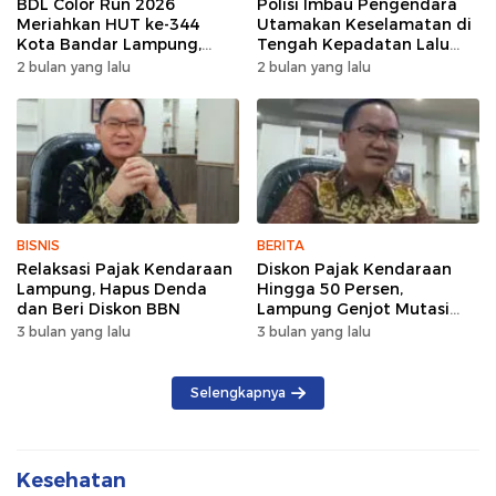
BDL Color Run 2026
Polisi Imbau Pengendara
Meriahkan HUT ke-344
Utamakan Keselamatan di
Kota Bandar Lampung,
Tengah Kepadatan Lalu
Wujud Semangat Sehat
Lintas Pagi Hari
2 bulan yang lalu
2 bulan yang lalu
dan Kebersamaan
BISNIS
BERITA
Relaksasi Pajak Kendaraan
Diskon Pajak Kendaraan
Lampung, Hapus Denda
Hingga 50 Persen,
dan Beri Diskon BBN
Lampung Genjot Mutasi
Kendaraan Luar Daerah
3 bulan yang lalu
3 bulan yang lalu
Selengkapnya
Kesehatan