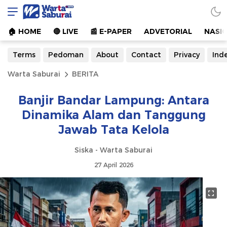
Warta Saburai
Sumber Informasi Terkini
🏠︎ HOME
🔴 LIVE
📰 E-PAPER
ADVETORIAL
NASI
Terms
Pedoman
About
Contact
Privacy
Ind
Warta Saburai
BERITA
Banjir Bandar Lampung: Antara
Dinamika Alam dan Tanggung
Jawab Tata Kelola
Siska - Warta Saburai
27 April 2026