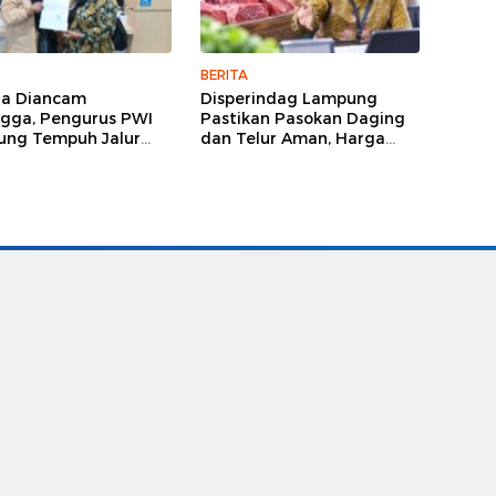
BERITA
ga Diancam
Disperindag Lampung
gga, Pengurus PWI
Pastikan Pasokan Daging
ng Tempuh Jalur
dan Telur Aman, Harga
, Legislator dan
Tetap Stabil Meski El Nino
lis Beri Dukungan
Mengancam