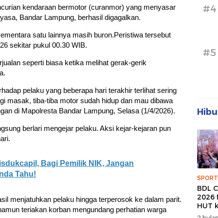
#4
ncurian kendaraan bermotor (curanmor) yang menyasar
tayasa, Bandar Lampung, berhasil digagalkan.
ementara satu lainnya masih buron.Peristiwa tersebut
026 sekitar pukul 00.30 WIB.
#5
jualan seperti biasa ketika melihat gerak-gerik
a.
adap pelaku yang beberapa hari terakhir terlihat sering
lagi masak, tiba-tiba motor sudah hidup dan mau dibawa
Hibu
ngan di Mapolresta Bandar Lampung, Selasa (1/4/2026).
ngsung berlari mengejar pelaku. Aksi kejar-kejaran pun
ari.
sdukcapil, Bagi Pemilik NIK, Jangan
Anda Tahu!
SPORT
BDL C
2026 
sil menjatuhkan pelaku hingga terperosok ke dalam parit.
HUT k
 namun teriakan korban mengundang perhatian warga
Banda
2 bulan