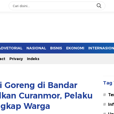
ADVETORIAL
NASIONAL
BISNIS
EKONOMI
INTERNASIO
act
Privacy
Indeks
i Goreng di Bandar
Tag 
kan Curanmor, Pelaku
#
Te
ngkap Warga
#
In