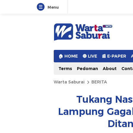
Menu
Warta Saburai
Sumber Informasi Terkini
🏠︎ HOME
🔴 LIVE
📰 E-PAPER
Terms
Pedoman
About
Cont
Warta Saburai
BERITA
Tukang Nas
Lampung Gagal
Dita