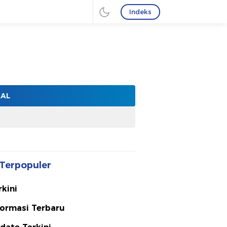
Indeks
NAL
Terpopuler
rkini
formasi Terbaru