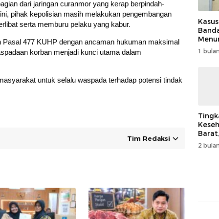
agian dari jaringan curanmor yang kerap berpindah-
ini, pihak kepolisian masih melakukan pengembangan
Kasus
rlibat serta memburu pelaku yang kabur.
Band
Menur
ngan Pasal 477 KUHP dengan ancaman hukuman maksimal
Genjo
1 bulan
waspadaan korban menjadi kunci utama dalam
Wujud
Kema
 masyarakat untuk selalu waspada terhadap potensi tindak
Tingk
Keseh
Barat
Tim Redaksi
Resm
2 bulan
Muha