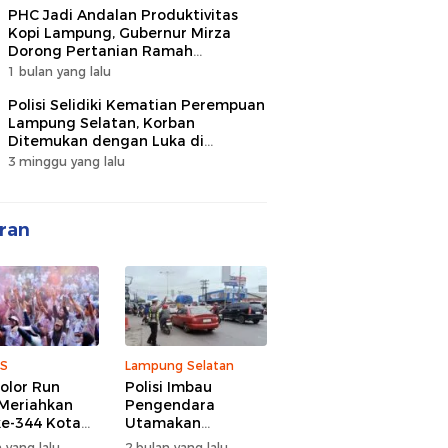
PHC Jadi Andalan Produktivitas
Kopi Lampung, Gubernur Mirza
Dorong Pertanian Ramah
Lingkungan
1 bulan yang lalu
Polisi Selidiki Kematian Perempuan
Lampung Selatan, Korban
Ditemukan dengan Luka di
Belakang Kepala
3 minggu yang lalu
ran
S
Lampung Selatan
olor Run
Polisi Imbau
Meriahkan
Pengendara
e-344 Kota
Utamakan
r Lampung,
Keselamatan di
 yang lalu
2 bulan yang lalu