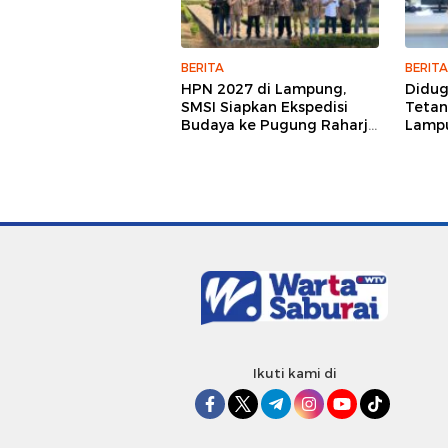
BERITA
BERITA
HPN 2027 di Lampung,
Didu
SMSI Siapkan Ekspedisi
Tetan
Budaya ke Pugung Raharjo
Lampu
dan Way Kambas
Hukum
Jurna
Ikuti kami di