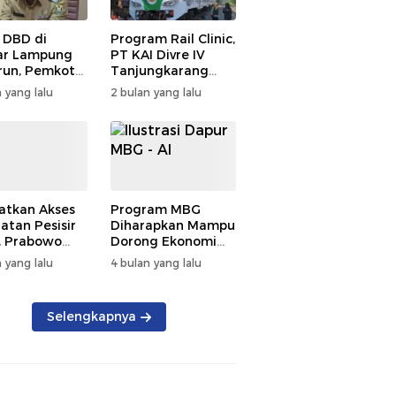
 DBD di
Program Rail Clinic,
ar Lampung
PT KAI Divre IV
un, Pemkot
Tanjungkarang
t PSN
Beri Layanan
 yang lalu
2 bulan yang lalu
kan Nol
Kesehatan Gratis
tian
250 Warga
atkan Akses
Program MBG
atan Pesisir
Diharapkan Mampu
, Prabowo
Dorong Ekonomi
ikan RSUD KH
Daerah, DPRD
 yang lalu
4 bulan yang lalu
mmad Thohir
Lampung Tekankan
Pemanfaatan
Produk Lokal
Selengkapnya