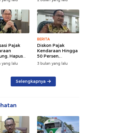
d Semangat
Tengah Kepadatan
 dan
Lalu Lintas Pagi
rsamaan
Hari
BERITA
sasi Pajak
Diskon Pajak
araan
Kendaraan Hingga
ng, Hapus
50 Persen,
 dan Beri
Lampung Genjot
 yang lalu
3 bulan yang lalu
n BBN
Mutasi Kendaraan
Luar Daerah
Selengkapnya
ehatan