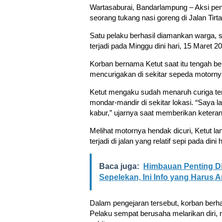
Wartasaburai, Bandarlampung – Aksi pe
seorang tukang nasi goreng di Jalan Tir
Satu pelaku berhasil diamankan warga, s
terjadi pada Minggu dini hari, 15 Maret 2
Korban bernama Ketut saat itu tengah ber
mencurigakan di sekitar sepeda motorny
Ketut mengaku sudah menaruh curiga terh
mondar-mandir di sekitar lokasi. “Saya 
kabur,” ujarnya saat memberikan ketera
Melihat motornya hendak dicuri, Ketut la
terjadi di jalan yang relatif sepi pada dini h
Baca juga:
Himbauan Penting Di
Sepelekan, Ini Info yang Harus 
Dalam pengejaran tersebut, korban berha
Pelaku sempat berusaha melarikan diri,