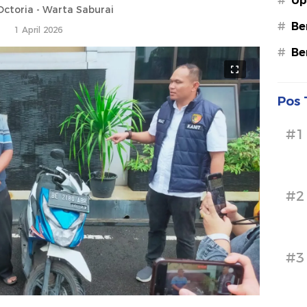
#
Up
ctoria - Warta Saburai
#
Be
1 April 2026
#
Be
Pos 
#1
#2
#3