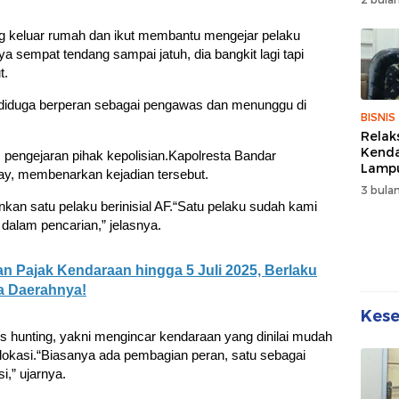
Wuju
Sehat
g keluar rumah dan ikut membantu mengejar pelaku
Kebe
a sempat tendang sampai jatuh, dia bangkit lagi tapi
t.
g diduga berperan sebagai pengawas dan menunggu di
BISNIS
Relak
Kend
m pengejaran pihak kepolisian.Kapolresta Bandar
Lampu
ay, membenarkan kejadian tersebut.
Denda
3 bulan
Disko
an satu pelaku berinisial AF.“Satu pelaku sudah kami
dalam pencarian,” jelasnya.
n Pajak Kendaraan hingga 5 Juli 2025, Berlaku
a Daerahnya!
Kes
hunting, yakni mengincar kendaraan yang dinilai mudah
 lokasi.“Biasanya ada pembagian peran, satu sebagai
i,” ujarnya.