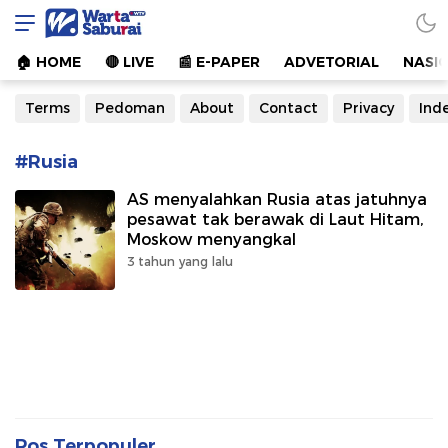
Warta Saburai
Sumber Informasi Terkini
🏠︎ HOME
🔴 LIVE
📰 E-PAPER
ADVETORIAL
NASI
Terms
Pedoman
About
Contact
Privacy
Ind
#Rusia
AS menyalahkan Rusia atas jatuhnya
pesawat tak berawak di Laut Hitam,
Moskow menyangkal
3 tahun yang lalu
Pos Terpopuler