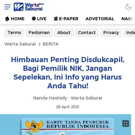
Warta Saburai
Sumber Informasi Terkini
🏠︎ HOME
🔴 LIVE
📰 E-PAPER
ADVETORIAL
NASI
Terms
Pedoman
About
Contact
Privacy
Ind
Warta Saburai
BERITA
Himbauan Penting Disdukcapil,
Bagi Pemilik NIK, Jangan
Sepelekan, Ini Info yang Harus
Anda Tahu!
Nanda Hastedy - Warta Saburai
28 April 2025