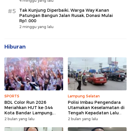
4 minggu yang lalu
#5
Tak Kunjung Diperbaiki, Warga Way Kanan
Patungan Bangun Jalan Rusak, Donasi Mulai
Rp1.000
2 minggu yang lalu
Hiburan
SPORTS
Lampung Selatan
BDL Color Run 2026
Polisi Imbau Pengendara
Meriahkan HUT ke-344
Utamakan Keselamatan di
Kota Bandar Lampung,
Tengah Kepadatan Lalu
Wujud Semangat Sehat
Lintas Pagi Hari
2 bulan yang lalu
2 bulan yang lalu
dan Kebersamaan