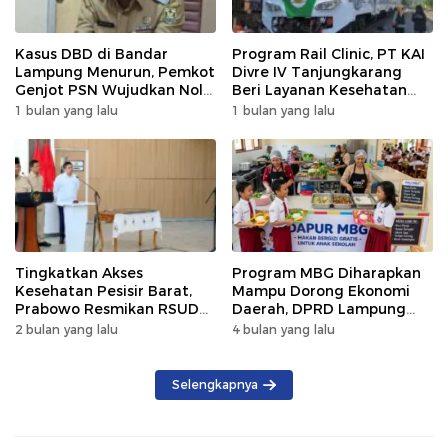
Kasus DBD di Bandar
Program Rail Clinic, PT KAI
Lampung Menurun, Pemkot
Divre IV Tanjungkarang
Genjot PSN Wujudkan Nol
Beri Layanan Kesehatan
Kematian
Gratis 250 Warga
1 bulan yang lalu
1 bulan yang lalu
Tingkatkan Akses
Program MBG Diharapkan
Kesehatan Pesisir Barat,
Mampu Dorong Ekonomi
Prabowo Resmikan RSUD
Daerah, DPRD Lampung
KH Muhammad Thohir
Tekankan Pemanfaatan
2 bulan yang lalu
4 bulan yang lalu
Produk Lokal
Selengkapnya