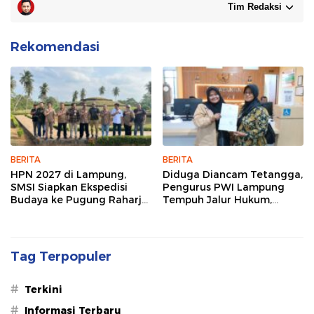
Tim Redaksi
Rekomendasi
BERITA
BERITA
HPN 2027 di Lampung,
Diduga Diancam Tetangga,
SMSI Siapkan Ekspedisi
Pengurus PWI Lampung
Budaya ke Pugung Raharjo
Tempuh Jalur Hukum,
dan Way Kambas
Legislator dan Jurnalis Beri
Dukungan
Tag Terpopuler
#
Terkini
#
Informasi Terbaru