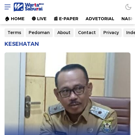
Warta Saburai
Sumber Informasi Terkini
🏠︎ HOME
🔴 LIVE
📰 E-PAPER
ADVETORIAL
NASI
Terms
Pedoman
About
Contact
Privacy
Ind
KESEHATAN