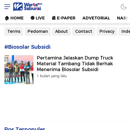
Warta Saburai
Sumber Informasi Terkini
🏠︎ HOME
🔴 LIVE
📰 E-PAPER
ADVETORIAL
NASI
Terms
Pedoman
About
Contact
Privacy
Ind
#Biosolar Subsidi
Pertamina Jelaskan Dump Truck
Material Tambang Tidak Berhak
Menerima Biosolar Subsidi
1 bulan yang lalu
Pos Terpopuler