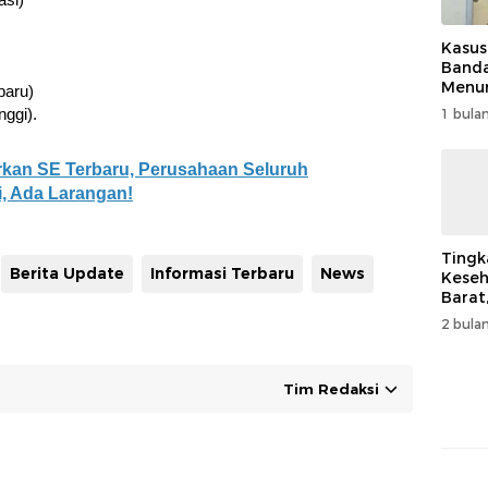
Kasus
Band
Menur
baru)
Genjo
nggi).
1 bulan
Wujud
Kema
rkan SE Terbaru, Perusahaan Seluruh
i, Ada Larangan!
Tingk
Berita Update
Informasi Terbaru
News
Keseh
Barat
Resm
2 bulan
Muha
Tim Redaksi