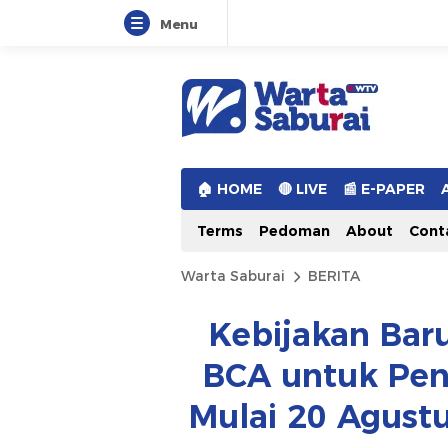
Menu
Warta Saburai
Sumber Informasi Terkini
🏠︎ HOME
🔴 LIVE
📰 E-PAPER
Terms
Pedoman
About
Cont
Warta Saburai
BERITA
Kebijakan Baru
BCA untuk Pen
Mulai 20 Agust