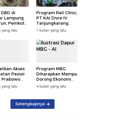
 DBD di
Program Rail Clinic,
ar Lampung
PT KAI Divre IV
un, Pemkot
Tanjungkarang
t PSN
Beri Layanan
 yang lalu
1 bulan yang lalu
kan Nol
Kesehatan Gratis
tian
250 Warga
atkan Akses
Program MBG
atan Pesisir
Diharapkan Mampu
, Prabowo
Dorong Ekonomi
ikan RSUD KH
Daerah, DPRD
 yang lalu
4 bulan yang lalu
mmad Thohir
Lampung Tekankan
Pemanfaatan
Produk Lokal
Selengkapnya