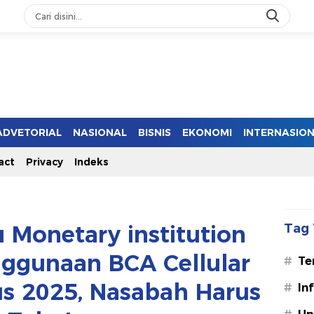
ADVETORIAL
NASIONAL
BISNIS
EKONOMI
INTERNASIO
act
Privacy
Indeks
 Monetary institution
Tag 
ggunaan BCA Cellular
#
Te
us 2025, Nasabah Harus
#
In