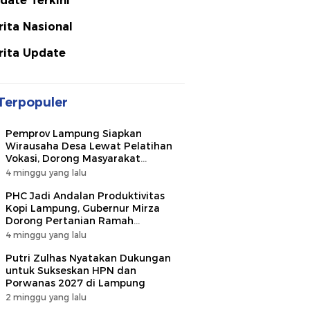
date Terkini
rita Nasional
rita Update
Terpopuler
Pemprov Lampung Siapkan
Wirausaha Desa Lewat Pelatihan
Vokasi, Dorong Masyarakat
Ciptakan Lapangan Kerja
4 minggu yang lalu
PHC Jadi Andalan Produktivitas
Kopi Lampung, Gubernur Mirza
Dorong Pertanian Ramah
Lingkungan
4 minggu yang lalu
Putri Zulhas Nyatakan Dukungan
untuk Sukseskan HPN dan
Porwanas 2027 di Lampung
2 minggu yang lalu