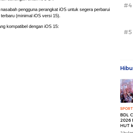
#4
 nasabah pengguna perangkat iOS untuk segera perbarui
 terbaru (minimal iOS versi 15).
yang kompatibel dengan iOS 15:
#5
Hibu
SPORT
BDL C
2026 
HUT k
Banda
2 bulan