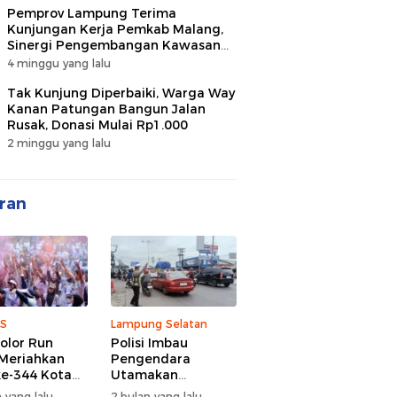
Pemprov Lampung Terima
Kunjungan Kerja Pemkab Malang,
Sinergi Pengembangan Kawasan
Industri dan Investasi
4 minggu yang lalu
Tak Kunjung Diperbaiki, Warga Way
Kanan Patungan Bangun Jalan
Rusak, Donasi Mulai Rp1.000
2 minggu yang lalu
ran
S
Lampung Selatan
olor Run
Polisi Imbau
Meriahkan
Pengendara
e-344 Kota
Utamakan
r Lampung,
Keselamatan di
 yang lalu
2 bulan yang lalu