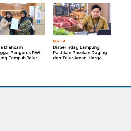
BERITA
ga Diancam
Disperindag Lampung
gga, Pengurus PWI
Pastikan Pasokan Daging
ng Tempuh Jalur
dan Telur Aman, Harga
, Legislator dan
Tetap Stabil Meski El Nino
lis Beri Dukungan
Mengancam