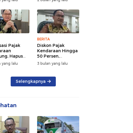
d Semangat
Tengah Kepadatan
 dan
Lalu Lintas Pagi
rsamaan
Hari
BERITA
sasi Pajak
Diskon Pajak
araan
Kendaraan Hingga
ng, Hapus
50 Persen,
 dan Beri
Lampung Genjot
 yang lalu
3 bulan yang lalu
n BBN
Mutasi Kendaraan
Luar Daerah
Selengkapnya
ehatan