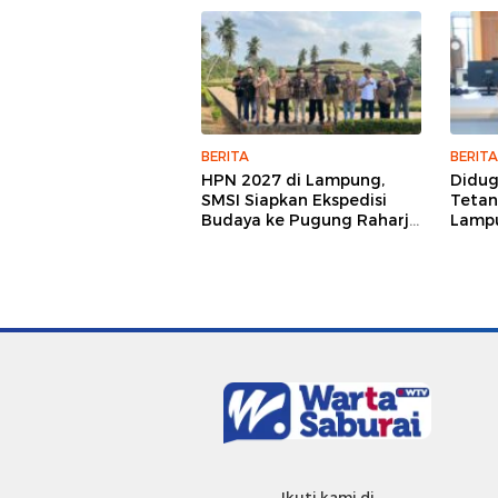
BERITA
BERITA
HPN 2027 di Lampung,
Didu
SMSI Siapkan Ekspedisi
Tetan
Budaya ke Pugung Raharjo
Lampu
dan Way Kambas
Hukum
Jurna
Ikuti kami di