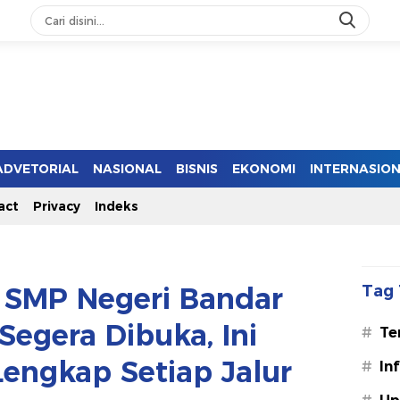
ADVETORIAL
NASIONAL
BISNIS
EKONOMI
INTERNASIO
act
Privacy
Indeks
 SMP Negeri Bandar
Tag 
egera Dibuka, Ini
#
Te
Lengkap Setiap Jalur
#
In