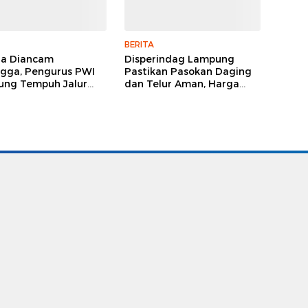
BERITA
ga Diancam
Disperindag Lampung
gga, Pengurus PWI
Pastikan Pasokan Daging
ng Tempuh Jalur
dan Telur Aman, Harga
, Legislator dan
Tetap Stabil Meski El Nino
lis Beri Dukungan
Mengancam