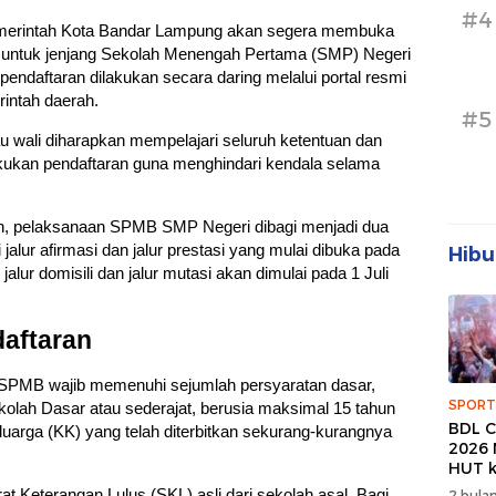
#4
erintah Kota Bandar Lampung akan segera membuka
 untuk jenjang Sekolah Menengah Pertama (SMP) Negeri
endaftaran dilakukan secara daring melalui portal resmi
intah daerah.
#5
au wali diharapkan mempelajari seluruh ketentuan dan
kukan pendaftaran guna menghindari kendala selama
an, pelaksanaan SPMB SMP Negeri dibagi menjadi dua
jalur afirmasi dan jalur prestasi yang mulai dibuka pada
Hibu
jalur domisili dan jalur mutasi akan dimulai pada 1 Juli
aftaran
i SPMB wajib memenuhi sejumlah persyaratan dasar,
SPORT
kolah Dasar atau sederajat, berusia maksimal 15 tahun
BDL C
eluarga (KK) yang telah diterbitkan sekurang-kurangnya
2026 
HUT k
Banda
at Keterangan Lulus (SKL) asli dari sekolah asal. Bagi
2 bulan