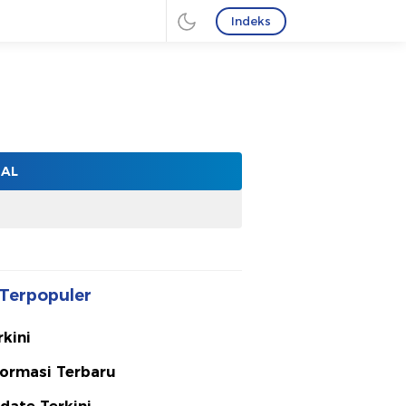
Indeks
NAL
Terpopuler
rkini
formasi Terbaru