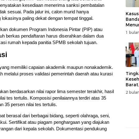
menyatakan kesediaan menerima sanksi pembatalan
ak sesuai. Pada jalur ini, calon murid hanya
Kasus
 lokasinya paling dekat dengan tempat tinggal.
Band
Menur
irkan dokumen Program Indonesia Pintar (PIP) atau
Genjo
1 bulan
Wujud
uh berkas pendaftaran harus diserahkan dalam dua
Kema
kasi rumah kepada panitia SPMB sekolah tujuan.
asi
rid yang memiliki capaian akademik maupun nonakademik.
Tingk
ah melalui proses validasi pemerintah daerah atau kurasi
Keseh
Barat
Resm
kan berdasarkan nilai rapor lima semester terakhir, hasil
2 bulan
Muha
tes tertulis. Komposisi penilaiannya terdiri atas 35
n 35 persen nilai tes tertulis.
t berasal dari berbagai bidang, seperti olahraga, seni,
kui. Sertifikat atau piagam penghargaan yang diajukan
keterangan dari kepala sekolah. Dokumentasi pendukung