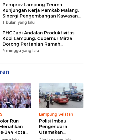
Pemprov Lampung Terima
Kunjungan Kerja Pemkab Malang,
Sinergi Pengembangan Kawasan
Industri dan Investasi
1 bulan yang lalu
PHC Jadi Andalan Produktivitas
Kopi Lampung, Gubernur Mirza
Dorong Pertanian Ramah
Lingkungan
4 minggu yang lalu
ran
S
Lampung Selatan
olor Run
Polisi Imbau
Meriahkan
Pengendara
e-344 Kota
Utamakan
r Lampung,
Keselamatan di
 yang lalu
2 bulan yang lalu