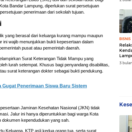
Wuju
n Kota Bandar Lampung, diperlukan surat persetujuan
Sehat
 persetujuan penerimaan dari sekolah tujuan.
Kebe
i
didik yang berasal dari keluarga kurang mampu maupun
BISNIS
ur ini wajib menunjukkan bukti kepesertaan dalam
Relak
 pemerintah pusat atau pemerintah daerah.
Kend
Lampu
t melampirkan Surat Keterangan Tidak Mampu yang
Denda
3 bulan
 oleh lurah setempat. Khusus bagi penyandang disabilitas,
Disko
atau surat keterangan dokter sebagai bukti pendukung.
a Gugat Penerimaan Siswa Baru Sistem
Kes
esertaan Jaminan Kesehatan Nasional (JKN) tidak
rmasi. Jalur ini hanya diperuntukkan bagi warga Kota
n dokumen kependudukan yang sah.
u Keluarga, KTP asli kedua orang tua, serta surat