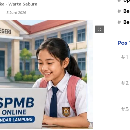
#
Up
ska - Warta Saburai
#
Be
3 Juni 2026
#
Be
Pos 
#1
#2
#3