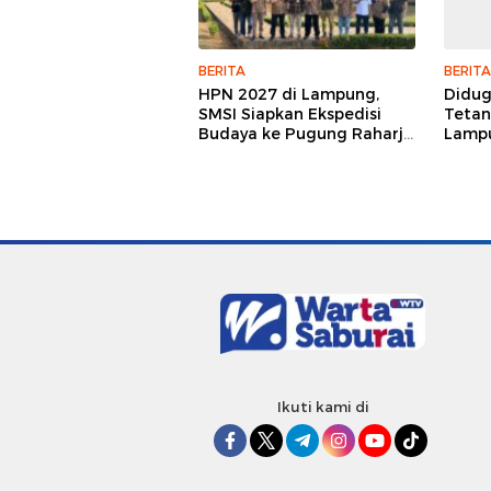
BERITA
BERITA
HPN 2027 di Lampung,
Didu
SMSI Siapkan Ekspedisi
Tetan
Budaya ke Pugung Raharjo
Lampu
dan Way Kambas
Hukum
Jurna
Ikuti kami di