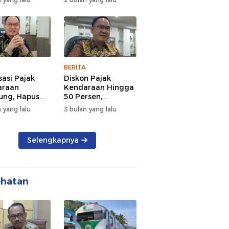
d Semangat
Tengah Kepadatan
 dan
Lalu Lintas Pagi
rsamaan
Hari
BERITA
sasi Pajak
Diskon Pajak
araan
Kendaraan Hingga
ng, Hapus
50 Persen,
 dan Beri
Lampung Genjot
 yang lalu
3 bulan yang lalu
n BBN
Mutasi Kendaraan
Luar Daerah
Selengkapnya
ehatan