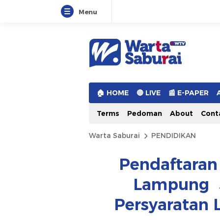
Menu
Warta Saburai
Sumber Informasi Terkini
🏠︎ HOME
🔴 LIVE
📰 E-PAPER
Terms
Pedoman
About
Cont
Warta Saburai
PENDIDIKAN
Pendaftaran
Lampung S
Persyaratan 