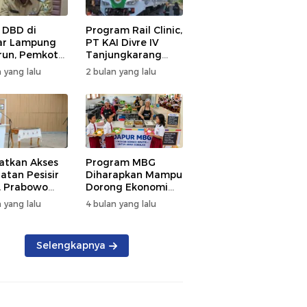
 DBD di
Program Rail Clinic,
ar Lampung
PT KAI Divre IV
un, Pemkot
Tanjungkarang
t PSN
Beri Layanan
 yang lalu
2 bulan yang lalu
kan Nol
Kesehatan Gratis
tian
250 Warga
atkan Akses
Program MBG
atan Pesisir
Diharapkan Mampu
, Prabowo
Dorong Ekonomi
ikan RSUD KH
Daerah, DPRD
 yang lalu
4 bulan yang lalu
mmad Thohir
Lampung Tekankan
Pemanfaatan
Produk Lokal
Selengkapnya