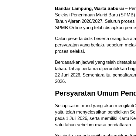
Bandar Lampung, Warta Saburai
– Pem
Seleksi Penerimaan Murid Baru (SPMB)
Tahun Ajaran 2026/2027. Seluruh proses p
SPMB Online yang telah disiapkan pemer
Calon peserta didik beserta orang tua at
persyaratan yang berlaku sebelum mela
proses seleksi.
Berdasarkan jadwal yang telah ditetapk
tahap. Tahap pertama diperuntukkan bagi 
22 Juni 2026. Sementara itu, pendaftaran 
2026.
Persyaratan Umum Pend
Setiap calon murid yang akan mengikut
yaitu telah menyelesaikan pendidikan Se
pada 1 Juli 2026, serta memiliki Kartu K
satu tahun sebelum masa pendaftaran.
Selain itu, peserta wajib melampirkan Sur