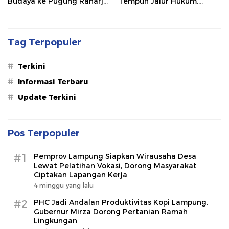
Budaya ke Pugung Raharjo
Tempuh Jalur Hukum,
dan Way Kambas
Legislator dan Jurnalis Beri
Dukungan
Tag Terpopuler
#
Terkini
#
Informasi Terbaru
#
Update Terkini
Pos Terpopuler
#1
Pemprov Lampung Siapkan Wirausaha Desa
Lewat Pelatihan Vokasi, Dorong Masyarakat
Ciptakan Lapangan Kerja
4 minggu yang lalu
#2
PHC Jadi Andalan Produktivitas Kopi Lampung,
Gubernur Mirza Dorong Pertanian Ramah
Lingkungan