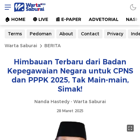
Warta Saburai
Sumber Informasi Terkini
🏠︎ HOME
🔴 LIVE
📰 E-PAPER
ADVETORIAL
NASI
Terms
Pedoman
About
Contact
Privacy
Ind
Warta Saburai
BERITA
Himbauan Terbaru dari Badan
Kepegawaian Negara untuk CPNS
dan PPPK 2025, Tak Main-main,
Simak!
Nanda Hastedy - Warta Saburai
28 Maret 2025