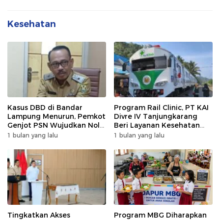
Kesehatan
Kasus DBD di Bandar
Program Rail Clinic, PT KAI
Lampung Menurun, Pemkot
Divre IV Tanjungkarang
Genjot PSN Wujudkan Nol
Beri Layanan Kesehatan
Kematian
Gratis 250 Warga
1 bulan yang lalu
1 bulan yang lalu
Tingkatkan Akses
Program MBG Diharapkan