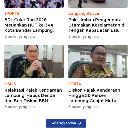
SPORTS
Lampung Selatan
BDL Color Run 2026
Polisi Imbau Pengendara
Meriahkan HUT ke-344
Utamakan Keselamatan di
Kota Bandar Lampung,
Tengah Kepadatan Lalu
Wujud Semangat Sehat
Lintas Pagi Hari
2 bulan yang lalu
2 bulan yang lalu
dan Kebersamaan
BISNIS
BERITA
Relaksasi Pajak Kendaraan
Diskon Pajak Kendaraan
Lampung, Hapus Denda
Hingga 50 Persen,
dan Beri Diskon BBN
Lampung Genjot Mutasi
Kendaraan Luar Daerah
3 bulan yang lalu
3 bulan yang lalu
Selengkapnya