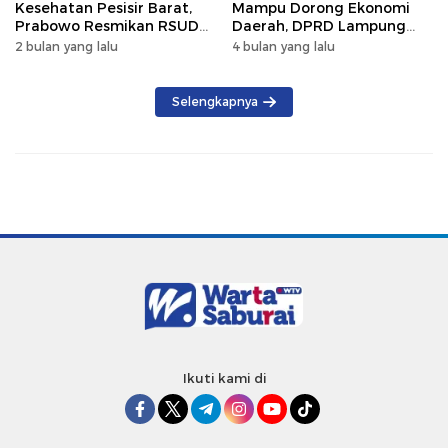
Kesehatan Pesisir Barat,
Mampu Dorong Ekonomi
Prabowo Resmikan RSUD
Daerah, DPRD Lampung
KH Muhammad Thohir
Tekankan Pemanfaatan
2 bulan yang lalu
4 bulan yang lalu
Produk Lokal
Selengkapnya
Ikuti kami di