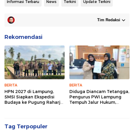
Informasi Terbaru
News
Terkini
Update Terkini
Tim Redaksi
Rekomendasi
BERITA
BERITA
HPN 2027 di Lampung,
Diduga Diancam Tetangga,
SMSI Siapkan Ekspedisi
Pengurus PWI Lampung
Budaya ke Pugung Raharjo
Tempuh Jalur Hukum,
dan Way Kambas
Legislator dan Jurnalis Beri
Dukungan
Tag Terpopuler