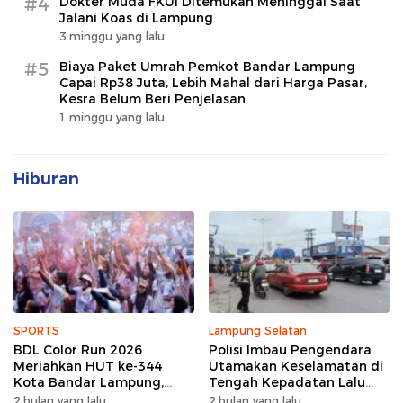
#4
Dokter Muda FKUI Ditemukan Meninggal Saat
Jalani Koas di Lampung
3 minggu yang lalu
#5
Biaya Paket Umrah Pemkot Bandar Lampung
Capai Rp38 Juta, Lebih Mahal dari Harga Pasar,
Kesra Belum Beri Penjelasan
1 minggu yang lalu
Hiburan
SPORTS
Lampung Selatan
BDL Color Run 2026
Polisi Imbau Pengendara
Meriahkan HUT ke-344
Utamakan Keselamatan di
Kota Bandar Lampung,
Tengah Kepadatan Lalu
Wujud Semangat Sehat
Lintas Pagi Hari
2 bulan yang lalu
2 bulan yang lalu