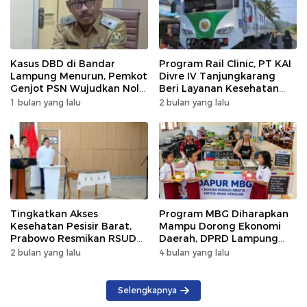
Kasus DBD di Bandar
Program Rail Clinic, PT KAI
Lampung Menurun, Pemkot
Divre IV Tanjungkarang
Genjot PSN Wujudkan Nol
Beri Layanan Kesehatan
Kematian
Gratis 250 Warga
1 bulan yang lalu
2 bulan yang lalu
Tingkatkan Akses
Program MBG Diharapkan
Kesehatan Pesisir Barat,
Mampu Dorong Ekonomi
Prabowo Resmikan RSUD
Daerah, DPRD Lampung
KH Muhammad Thohir
Tekankan Pemanfaatan
2 bulan yang lalu
4 bulan yang lalu
Produk Lokal
Selengkapnya