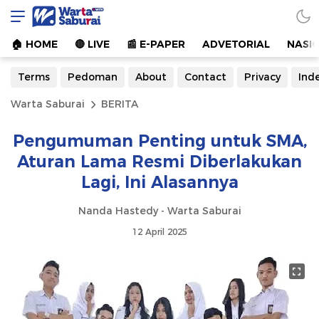
Warta Saburai
Sumber Informasi Terkini
🏠︎ HOME
🔴 LIVE
📰 E-PAPER
ADVETORIAL
NASI
Terms
Pedoman
About
Contact
Privacy
Ind
Warta Saburai
BERITA
Pengumuman Penting untuk SMA,
Aturan Lama Resmi Diberlakukan
Lagi, Ini Alasannya
Nanda Hastedy - Warta Saburai
12 April 2025