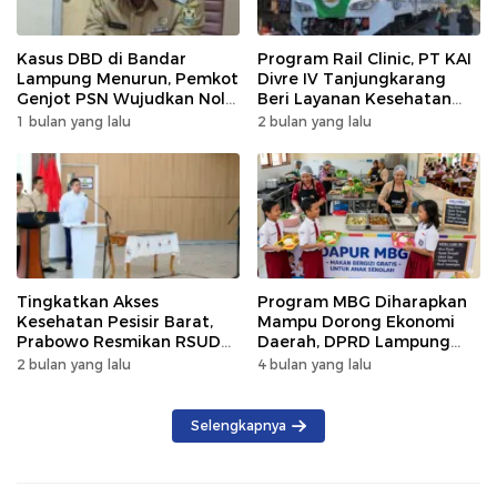
Kasus DBD di Bandar
Program Rail Clinic, PT KAI
Lampung Menurun, Pemkot
Divre IV Tanjungkarang
Genjot PSN Wujudkan Nol
Beri Layanan Kesehatan
Kematian
Gratis 250 Warga
1 bulan yang lalu
2 bulan yang lalu
Tingkatkan Akses
Program MBG Diharapkan
Kesehatan Pesisir Barat,
Mampu Dorong Ekonomi
Prabowo Resmikan RSUD
Daerah, DPRD Lampung
KH Muhammad Thohir
Tekankan Pemanfaatan
2 bulan yang lalu
4 bulan yang lalu
Produk Lokal
Selengkapnya