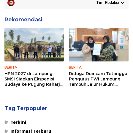
Tim Redaksi
Rekomendasi
BERITA
BERITA
HPN 2027 di Lampung,
Diduga Diancam Tetangga,
SMSI Siapkan Ekspedisi
Pengurus PWI Lampung
Budaya ke Pugung Raharjo
Tempuh Jalur Hukum,
dan Way Kambas
Legislator dan Jurnalis Beri
Dukungan
Tag Terpopuler
#
Terkini
#
Informasi Terbaru