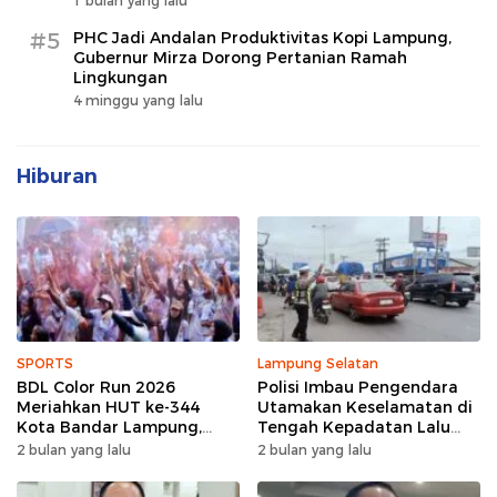
1 bulan yang lalu
#5
PHC Jadi Andalan Produktivitas Kopi Lampung,
Gubernur Mirza Dorong Pertanian Ramah
Lingkungan
4 minggu yang lalu
Hiburan
SPORTS
Lampung Selatan
BDL Color Run 2026
Polisi Imbau Pengendara
Meriahkan HUT ke-344
Utamakan Keselamatan di
Kota Bandar Lampung,
Tengah Kepadatan Lalu
Wujud Semangat Sehat
Lintas Pagi Hari
2 bulan yang lalu
2 bulan yang lalu
dan Kebersamaan