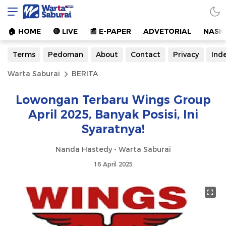
Warta Saburai
Sumber Informasi Terkini
🏠︎ HOME
🔴 LIVE
📰 E-PAPER
ADVETORIAL
NASI
Terms
Pedoman
About
Contact
Privacy
Ind
Warta Saburai
BERITA
Lowongan Terbaru Wings Group
April 2025, Banyak Posisi, Ini
Syaratnya!
Nanda Hastedy - Warta Saburai
16 April 2025