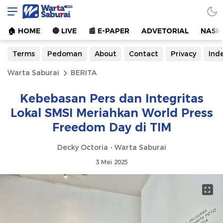
Warta Saburai
Sumber Informasi Terkini
🏠︎ HOME
🔴 LIVE
📰 E-PAPER
ADVETORIAL
NASI
Terms
Pedoman
About
Contact
Privacy
Ind
Warta Saburai
BERITA
Kebebasan Pers dan Integritas
Lokal SMSI Meriahkan World Press
Freedom Day di TIM
Decky Octoria - Warta Saburai
3 Mei 2025