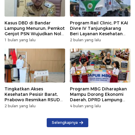
Kasus DBD di Bandar
Program Rail Clinic, PT KAI
Lampung Menurun, Pemkot
Divre IV Tanjungkarang
Genjot PSN Wujudkan Nol
Beri Layanan Kesehatan
Kematian
Gratis 250 Warga
1 bulan yang lalu
2 bulan yang lalu
Tingkatkan Akses
Program MBG Diharapkan
Kesehatan Pesisir Barat,
Mampu Dorong Ekonomi
Prabowo Resmikan RSUD
Daerah, DPRD Lampung
KH Muhammad Thohir
Tekankan Pemanfaatan
2 bulan yang lalu
4 bulan yang lalu
Produk Lokal
Selengkapnya