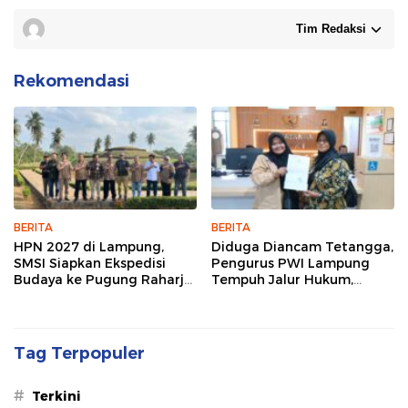
Tim Redaksi
Rekomendasi
BERITA
BERITA
HPN 2027 di Lampung,
Diduga Diancam Tetangga,
SMSI Siapkan Ekspedisi
Pengurus PWI Lampung
Budaya ke Pugung Raharjo
Tempuh Jalur Hukum,
dan Way Kambas
Legislator dan Jurnalis Beri
Dukungan
Tag Terpopuler
#
Terkini