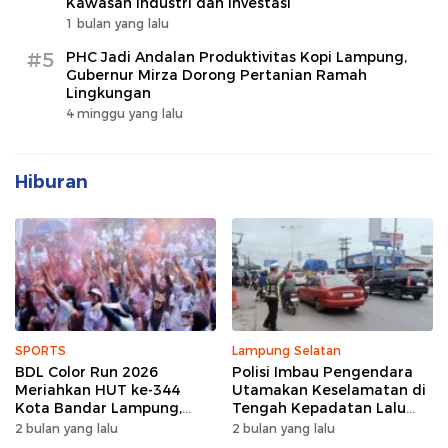
Kawasan Industri dan Investasi
1 bulan yang lalu
#5
PHC Jadi Andalan Produktivitas Kopi Lampung,
Gubernur Mirza Dorong Pertanian Ramah
Lingkungan
4 minggu yang lalu
Hiburan
SPORTS
Lampung Selatan
BDL Color Run 2026
Polisi Imbau Pengendara
Meriahkan HUT ke-344
Utamakan Keselamatan di
Kota Bandar Lampung,
Tengah Kepadatan Lalu
Wujud Semangat Sehat
Lintas Pagi Hari
2 bulan yang lalu
2 bulan yang lalu
dan Kebersamaan