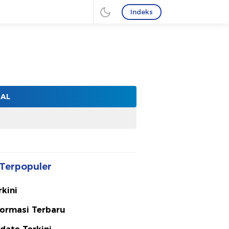
Indeks
NAL
Terpopuler
rkini
formasi Terbaru