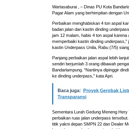
Wartasaburai , – Dinas PU Kota Bandarl
Pagar Alam yang berhimpitan dengan Unde
Perbaikan menghabiskan 4 ton aspal ka
badan jalan dan kastin dinding underpa
jam 12 malam, habis 4 ton aspal karena 
memperbaiki kastin dinding underpass,” 
kastin Underpass Unila, Rabu (7/5) siang
Panjang perbaikan jalan aspal lebih lanj
sendiri berjumlah 3 orang dibawah pen
Bandarlampung. “Nantinya dipinggir din
ke dinding underpass,” kata Apri.
Baca juga:
Proyek Gerobak Listr
Transparansi
Sementara Lurah Gedung Meneng Hery W
perbaikan ruas jalan underpass tersebut. 
titik yakni depan SMPN 22 dan Dealer Mo