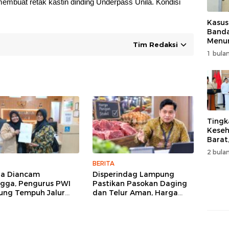
embuat retak kastin dinding Underpass Unila. Kondisi
Kasus
Band
Menur
Tim Redaksi
Genjo
1 bulan
Wujud
Kema
Tingk
Keseh
Barat
Resm
2 bulan
Muha
BERITA
ga Diancam
Disperindag Lampung
gga, Pengurus PWI
Pastikan Pasokan Daging
ng Tempuh Jalur
dan Telur Aman, Harga
, Legislator dan
Tetap Stabil Meski El Nino
lis Beri Dukungan
Mengancam