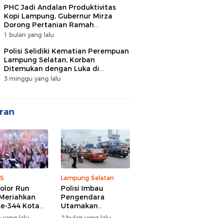
PHC Jadi Andalan Produktivitas
Kopi Lampung, Gubernur Mirza
Dorong Pertanian Ramah
Lingkungan
1 bulan yang lalu
Polisi Selidiki Kematian Perempuan
Lampung Selatan, Korban
Ditemukan dengan Luka di
Belakang Kepala
3 minggu yang lalu
ran
S
Lampung Selatan
olor Run
Polisi Imbau
Meriahkan
Pengendara
e-344 Kota
Utamakan
r Lampung,
Keselamatan di
 yang lalu
2 bulan yang lalu