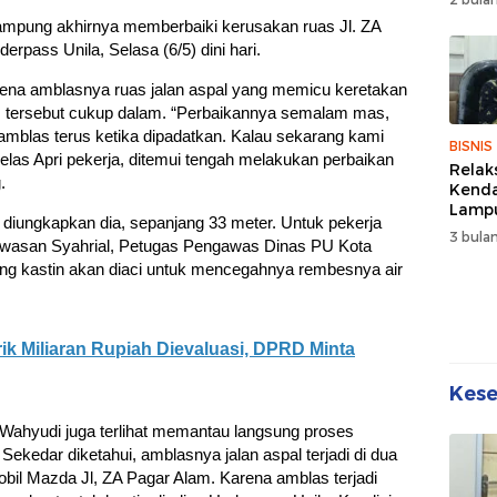
Wuju
ampung akhirnya memberbaiki kerusakan ruas Jl. ZA
Sehat
rpass Unila, Selasa (6/5) dini hari.
Kebe
rena amblasnya ruas jalan aspal yang memicu keretakan
ss tersebut cukup dalam. “Perbaikannya semalam mas,
amblas terus ketika dipadatkan. Kalau sekarang kami
BISNIS
jelas Apri pekerja, ditemui tengah melakukan perbaikan
Relak
.
Kend
Lampu
ut diungkapkan dia, sepanjang 33 meter. Untuk pekerja
Denda
3 bulan
gawasan Syahrial, Petugas Pengawas Dinas PU Kota
Disko
ding kastin akan diaci untuk mencegahnya rembesnya air
ik Miliaran Rupiah Dievaluasi, DPRD Minta
Kes
ahyudi juga terlihat memantau langsung proses
Sekedar diketahui, amblasnya jalan aspal terjadi di dua
bil Mazda Jl, ZA Pagar Alam. Karena amblas terjadi