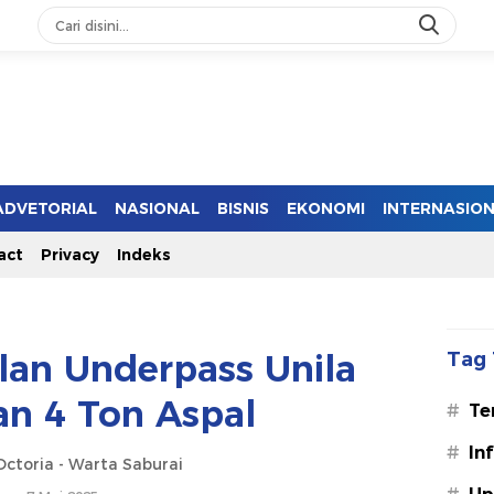
ADVETORIAL
NASIONAL
BISNIS
EKONOMI
INTERNASIO
act
Privacy
Indeks
lan Underpass Unila
Tag 
an 4 Ton Aspal
#
Te
#
In
ctoria - Warta Saburai