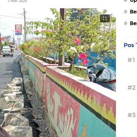
#
Up
7 Mei 2025
#
Be
#
Be
Pos 
#1
#2
#3