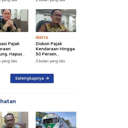
d Semangat
Tengah Kepadatan
 dan
Lalu Lintas Pagi
rsamaan
Hari
BERITA
sasi Pajak
Diskon Pajak
araan
Kendaraan Hingga
ng, Hapus
50 Persen,
 dan Beri
Lampung Genjot
 yang lalu
3 bulan yang lalu
n BBN
Mutasi Kendaraan
Luar Daerah
Selengkapnya
ehatan