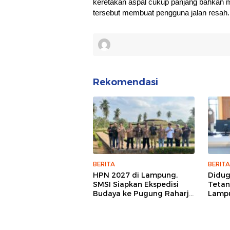
keretakan aspal cukup panjang bahkan m
tersebut membuat pengguna jalan resah.
Rekomendasi
BERITA
BERITA
HPN 2027 di Lampung,
Didu
SMSI Siapkan Ekspedisi
Tetan
Budaya ke Pugung Raharjo
Lampu
dan Way Kambas
Hukum
Jurna