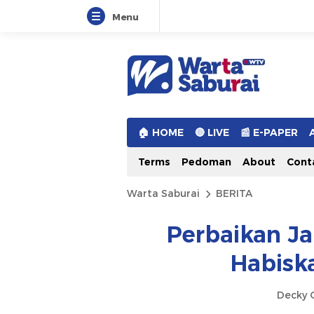
Menu
Warta Saburai
Sumber Informasi Terkini
🏠︎ HOME
🔴 LIVE
📰 E-PAPER
Terms
Pedoman
About
Cont
Warta Saburai
BERITA
Perbaikan Ja
Habisk
Decky O