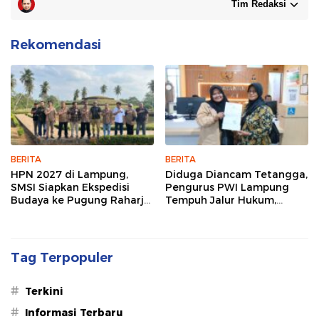
Tim Redaksi
Rekomendasi
BERITA
BERITA
HPN 2027 di Lampung,
Diduga Diancam Tetangga,
SMSI Siapkan Ekspedisi
Pengurus PWI Lampung
Budaya ke Pugung Raharjo
Tempuh Jalur Hukum,
dan Way Kambas
Legislator dan Jurnalis Beri
Dukungan
Tag Terpopuler
#
Terkini
#
Informasi Terbaru