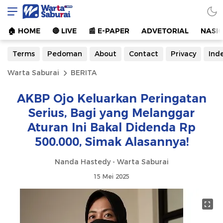
Warta Saburai
Sumber Informasi Terkini
🏠︎ HOME
🔴 LIVE
📰 E-PAPER
ADVETORIAL
NASI
Terms
Pedoman
About
Contact
Privacy
Ind
Warta Saburai
BERITA
AKBP Ojo Keluarkan Peringatan
Serius, Bagi yang Melanggar
Aturan Ini Bakal Didenda Rp
500.000, Simak Alasannya!
Nanda Hastedy - Warta Saburai
15 Mei 2025