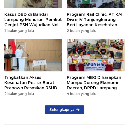
Kasus DBD di Bandar
Program Rail Clinic, PT KAI
Lampung Menurun, Pemkot
Divre IV Tanjungkarang
Genjot PSN Wujudkan Nol
Beri Layanan Kesehatan
Kematian
Gratis 250 Warga
1 bulan yang lalu
2 bulan yang lalu
Tingkatkan Akses
Program MBG Diharapkan
Kesehatan Pesisir Barat,
Mampu Dorong Ekonomi
Prabowo Resmikan RSUD
Daerah, DPRD Lampung
KH Muhammad Thohir
Tekankan Pemanfaatan
2 bulan yang lalu
4 bulan yang lalu
Produk Lokal
Selengkapnya