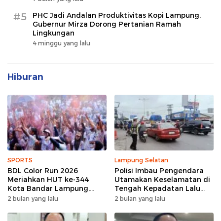
#5
PHC Jadi Andalan Produktivitas Kopi Lampung,
Gubernur Mirza Dorong Pertanian Ramah
Lingkungan
4 minggu yang lalu
Hiburan
SPORTS
Lampung Selatan
BDL Color Run 2026
Polisi Imbau Pengendara
Meriahkan HUT ke-344
Utamakan Keselamatan di
Kota Bandar Lampung,
Tengah Kepadatan Lalu
Wujud Semangat Sehat
Lintas Pagi Hari
2 bulan yang lalu
2 bulan yang lalu
dan Kebersamaan