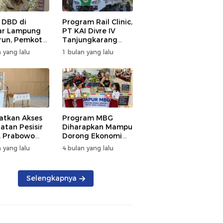
 DBD di
Program Rail Clinic,
ar Lampung
PT KAI Divre IV
un, Pemkot
Tanjungkarang
t PSN
Beri Layanan
 yang lalu
1 bulan yang lalu
kan Nol
Kesehatan Gratis
tian
250 Warga
atkan Akses
Program MBG
atan Pesisir
Diharapkan Mampu
, Prabowo
Dorong Ekonomi
ikan RSUD KH
Daerah, DPRD
 yang lalu
4 bulan yang lalu
mmad Thohir
Lampung Tekankan
Pemanfaatan
Produk Lokal
Selengkapnya