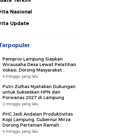
date Terkini
rita Nasional
rita Update
Terpopuler
Pemprov Lampung Siapkan
Wirausaha Desa Lewat Pelatihan
Vokasi, Dorong Masyarakat
Ciptakan Lapangan Kerja
4 minggu yang lalu
Putri Zulhas Nyatakan Dukungan
untuk Sukseskan HPN dan
Porwanas 2027 di Lampung
2 minggu yang lalu
PHC Jadi Andalan Produktivitas
Kopi Lampung, Gubernur Mirza
Dorong Pertanian Ramah
Lingkungan
4 minggu yang lalu