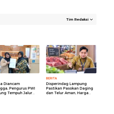
Tim Redaksi
BERITA
ga Diancam
Disperindag Lampung
gga, Pengurus PWI
Pastikan Pasokan Daging
ng Tempuh Jalur
dan Telur Aman, Harga
, Legislator dan
Tetap Stabil Meski El Nino
lis Beri Dukungan
Mengancam