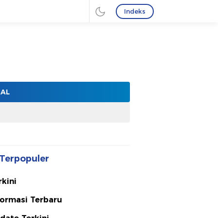
Indeks
NAL
Terpopuler
rkini
formasi Terbaru