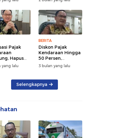
d Semangat
Tengah Kepadatan
 dan
Lalu Lintas Pagi
rsamaan
Hari
BERITA
sasi Pajak
Diskon Pajak
araan
Kendaraan Hingga
ng, Hapus
50 Persen,
 dan Beri
Lampung Genjot
 yang lalu
3 bulan yang lalu
n BBN
Mutasi Kendaraan
Luar Daerah
Selengkapnya
ehatan