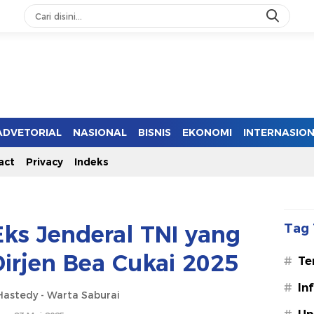
ADVETORIAL
NASIONAL
BISNIS
EKONOMI
INTERNASIO
act
Privacy
Indeks
Eks Jenderal TNI yang
Tag 
Dirjen Bea Cukai 2025
#
Te
#
In
astedy - Warta Saburai