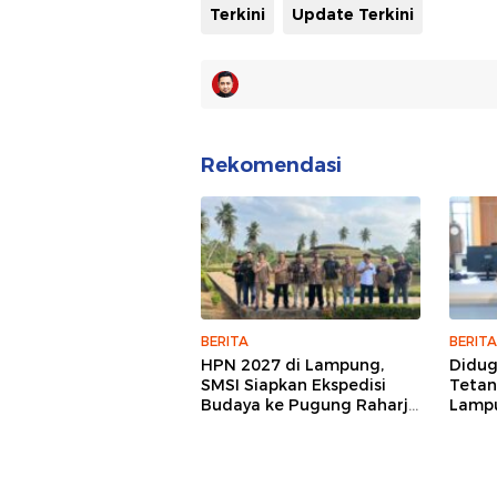
Terkini
Update Terkini
Rekomendasi
BERITA
BERITA
HPN 2027 di Lampung,
Didu
SMSI Siapkan Ekspedisi
Tetan
Budaya ke Pugung Raharjo
Lampu
dan Way Kambas
Hukum
Jurna