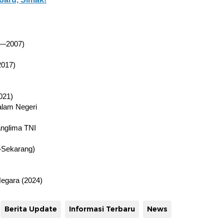
4—2007)
017)
021)
Dalam Negeri
anglima TNI
—Sekarang)
Negara (2024)
Berita Update
Informasi Terbaru
News