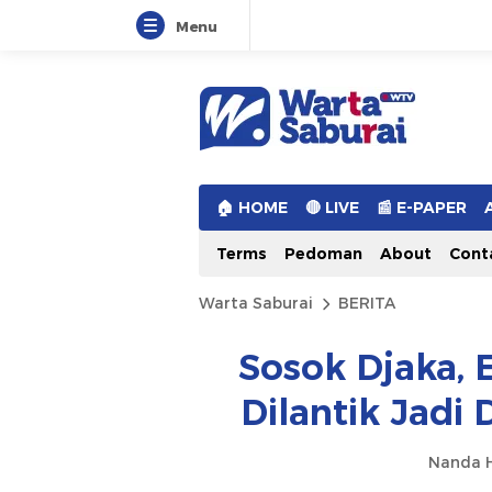
Menu
Warta Saburai
Sumber Informasi Terkini
🏠︎ HOME
🔴 LIVE
📰 E-PAPER
Terms
Pedoman
About
Cont
Warta Saburai
BERITA
Sosok Djaka, 
Dilantik Jadi 
Nanda H