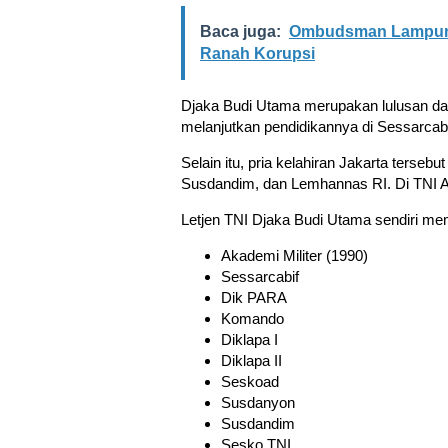
Baca juga:
Ombudsman Lampung:
Ranah Korupsi
Djaka Budi Utama merupakan lulusan dari 
melanjutkan pendidikannya di Sessarcabi
Selain itu, pria kelahiran Jakarta terseb
Susdandim, dan Lemhannas RI. Di TNI AD
Letjen TNI Djaka Budi Utama sendiri memi
Akademi Militer (1990)
Sessarcabif
Dik PARA
Komando
Diklapa I
Diklapa II
Seskoad
Susdanyon
Susdandim
Sesko TNI