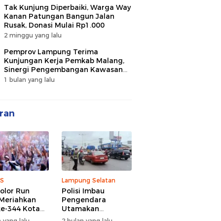
Tak Kunjung Diperbaiki, Warga Way
Kanan Patungan Bangun Jalan
Rusak, Donasi Mulai Rp1.000
2 minggu yang lalu
Pemprov Lampung Terima
Kunjungan Kerja Pemkab Malang,
Sinergi Pengembangan Kawasan
Industri dan Investasi
1 bulan yang lalu
ran
S
Lampung Selatan
olor Run
Polisi Imbau
Meriahkan
Pengendara
e-344 Kota
Utamakan
r Lampung,
Keselamatan di
 yang lalu
2 bulan yang lalu