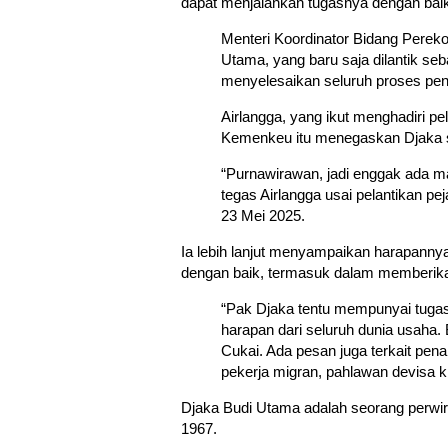
dapat menjalankan tugasnya dengan bai
Menteri Koordinator Bidang Perek
Utama, yang baru saja dilantik seb
menyelesaikan seluruh proses pengu
Airlangga, yang ikut menghadiri pe
Kemenkeu itu menegaskan Djaka s
“Purnawirawan, jadi enggak ada ma
tegas Airlangga usai pelantikan pe
23 Mei 2025.
Ia lebih lanjut menyampaikan harapan
dengan baik, termasuk dalam memberikan
“Pak Djaka tentu mempunyai tugas
harapan dari seluruh dunia usaha.
Cukai. Ada pesan juga terkait pen
pekerja migran, pahlawan devisa ki
Djaka Budi Utama adalah seorang perwira
1967.