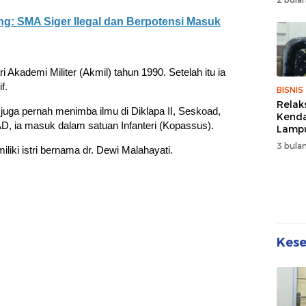
Wuju
Sehat
 SMA Siger Ilegal dan Berpotensi Masuk
Kebe
Akademi Militer (Akmil) tahun 1990. Setelah itu ia
f.
BISNIS
Relak
ut juga pernah menimba ilmu di Diklapa II, Seskoad,
Kend
, ia masuk dalam satuan Infanteri (Kopassus).
Lampu
Denda
3 bulan
liki istri bernama dr. Dewi Malahayati.
Disko
Kes