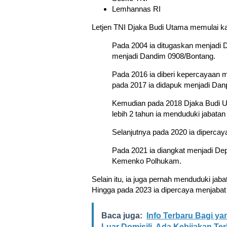
Lemhannas RI
Letjen TNI Djaka Budi Utama memulai kar
Pada 2004 ia ditugaskan menjadi D
menjadi Dandim 0908/Bontang.
Pada 2016 ia diberi kepercayaan 
pada 2017 ia didapuk menjadi Danp
Kemudian pada 2018 Djaka Budi 
lebih 2 tahun ia menduduki jabat
Selanjutnya pada 2020 ia diperca
Pada 2021 ia diangkat menjadi Dep
Kemenko Polhukam.
Selain itu, ia juga pernah menduduki jab
Hingga pada 2023 ia dipercaya menjabat
Baca juga:
Info Terbaru Bagi y
Luar Domisili, Ada Kebijakan Ter