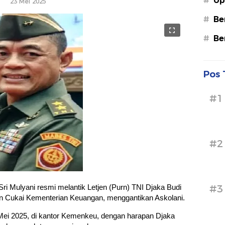
#
Up
23 Mei 2025
#
Be
#
Be
Pos 
#1
#2
Mulyani resmi melantik Letjen (Purn) TNI Djaka Budi
#3
an Cukai Kementerian Keuangan, menggantikan Askolani.
Mei 2025, di kantor Kemenkeu, dengan harapan Djaka