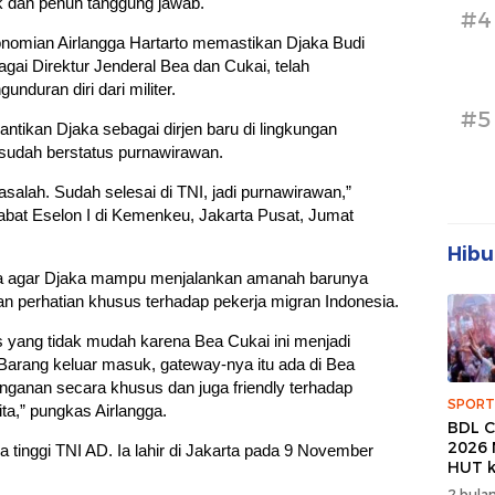
k dan penuh tanggung jawab.
#4
onomian Airlangga Hartarto memastikan Djaka Budi
agai Direktur Jenderal Bea dan Cukai, telah
nduran diri dari militer.
#5
lantikan Djaka sebagai dirjen baru di lingkungan
udah berstatus purnawirawan.
salah. Sudah selesai di TNI, jadi purnawirawan,”
jabat Eselon I di Kemenkeu, Jakarta Pusat, Jumat
Hibu
nya agar Djaka mampu menjalankan amanah barunya
 perhatian khusus terhadap pekerja migran Indonesia.
 yang tidak mudah karena Bea Cukai ini menjadi
 Barang keluar masuk, gateway-nya itu ada di Bea
anganan secara khusus dan juga friendly terhadap
SPORT
ta,” pungkas Airlangga.
BDL C
2026 
 tinggi TNI AD. Ia lahir di Jakarta pada 9 November
HUT k
Banda
2 bulan