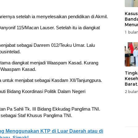
Kasus
iernya setelah ia menyelesaikan pendidikan di Akmil.
Band
Menur
anyonif 115/Macan Lauser. Setelah itu ia diangkat
Genjo
1 bulan
Wujud
Kema
menjabat sebagai Danrem 012/Teuku Umar. Lalu
usintelad.
Utama diangkat menjadi Waaspam Kasad. Kurang
an Waaspam Kasad.
Tingk
Keseh
ya untuk menjabat sebagai Kasdam XII/Tanjungpura.
Barat
Resm
uti Bidang Koordinasi Politik Dalam Negeri
2 bulan
Muha
atan Pa Sahli Tk. III Bidang Ekkudag Panglima TNI.
 sebagai Staf Khusus Panglima TNI.
ang Menggunakan KTP di Luar Daerah atau di
baru, Simak!