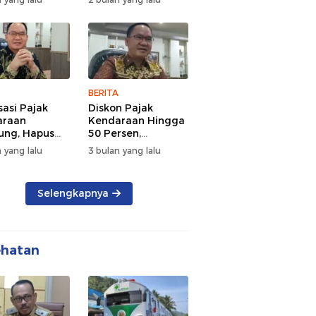
d Semangat
Tengah Kepadatan
 dan
Lalu Lintas Pagi
rsamaan
Hari
BERITA
sasi Pajak
Diskon Pajak
araan
Kendaraan Hingga
ng, Hapus
50 Persen,
 dan Beri
Lampung Genjot
 yang lalu
3 bulan yang lalu
n BBN
Mutasi Kendaraan
Luar Daerah
Selengkapnya
ehatan