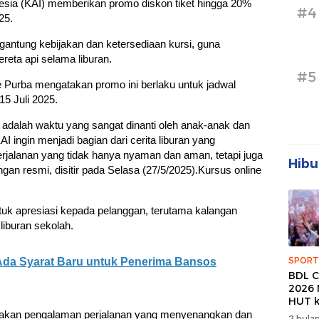
esia (KAI) memberikan promo diskon tiket hingga 20%
#4
25.
ergantung kebijakan dan ketersediaan kursi, guna
ta api selama liburan.
#5
e Purba mengatakan promo ini berlaku untuk jadwal
15 Juli 2025.
dalah waktu yang sangat dinanti oleh anak-anak dan
AI ingin menjadi bagian dari cerita liburan yang
alanan yang tidak hanya nyaman dan aman, tetapi juga
Hibu
gan resmi, disitir pada Selasa (27/5/2025).Kursus online
uk apresiasi kepada pelanggan, terutama kalangan
iburan sekolah.
SPORT
Ada Syarat Baru untuk Penerima Bansos
BDL C
2026 
HUT k
Banda
ptakan pengalaman perjalanan yang menyenangkan dan
2 bulan