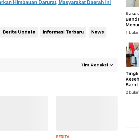
kan Himbauan Darurat, Masyarakat Daerah Ini
Kasus
Band
Menur
Genjo
Berita Update
Informasi Terbaru
News
1 bulan
Wujud
Kema
Tim Redaksi
Tingk
Keseh
Barat
Resm
2 bulan
Muha
BERITA