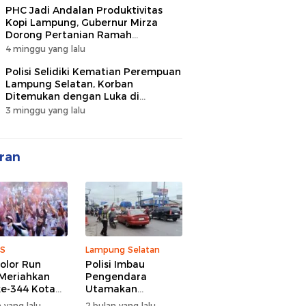
PHC Jadi Andalan Produktivitas
Kopi Lampung, Gubernur Mirza
Dorong Pertanian Ramah
Lingkungan
4 minggu yang lalu
Polisi Selidiki Kematian Perempuan
Lampung Selatan, Korban
Ditemukan dengan Luka di
Belakang Kepala
3 minggu yang lalu
ran
S
Lampung Selatan
olor Run
Polisi Imbau
Meriahkan
Pengendara
e-344 Kota
Utamakan
r Lampung,
Keselamatan di
 yang lalu
2 bulan yang lalu