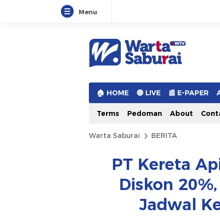
Menu
Warta Saburai
Sumber Informasi Terkini
🏠︎ HOME
🔴 LIVE
📰 E-PAPER
Terms
Pedoman
About
Cont
Warta Saburai
BERITA
PT Kereta Ap
Diskon 20%, 
Jadwal K