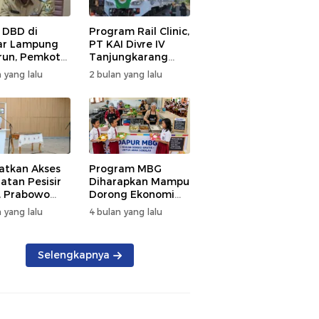
 DBD di
Program Rail Clinic,
ar Lampung
PT KAI Divre IV
un, Pemkot
Tanjungkarang
t PSN
Beri Layanan
 yang lalu
2 bulan yang lalu
kan Nol
Kesehatan Gratis
tian
250 Warga
atkan Akses
Program MBG
atan Pesisir
Diharapkan Mampu
, Prabowo
Dorong Ekonomi
ikan RSUD KH
Daerah, DPRD
 yang lalu
4 bulan yang lalu
mmad Thohir
Lampung Tekankan
Pemanfaatan
Produk Lokal
Selengkapnya