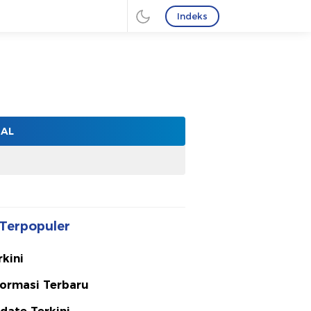
Indeks
NAL
Terpopuler
rkini
formasi Terbaru