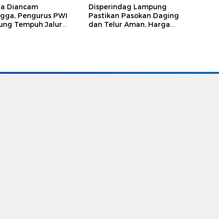
ga Diancam
Disperindag Lampung
gga, Pengurus PWI
Pastikan Pasokan Daging
ng Tempuh Jalur
dan Telur Aman, Harga
, Legislator dan
Tetap Stabil Meski El Nino
lis Beri Dukungan
Mengancam