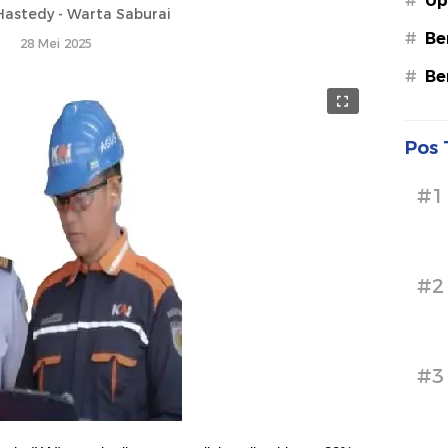
#
Up
astedy - Warta Saburai
#
Be
28 Mei 2025
#
Be
Pos 
#1
#2
#3