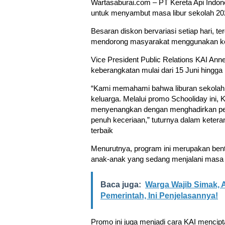
Wartasaburai.com – PT Kereta Api Indon
untuk menyambut masa libur sekolah 20
Besaran diskon bervariasi setiap hari, t
mendorong masyarakat menggunakan kere
Vice President Public Relations KAI Ann
keberangkatan mulai dari 15 Juni hingga 
“Kami memahami bahwa liburan sekolah a
keluarga. Melalui promo Schooliday ini, K
menyenangkan dengan menghadirkan perj
penuh keceriaan,” tuturnya dalam keteran
terbaik
Menurutnya, program ini merupakan bent
anak-anak yang sedang menjalani masa l
Baca juga:
Warga Wajib Simak, 
Pemerintah, Ini Penjelasannya!
Promo ini juga menjadi cara KAI menci