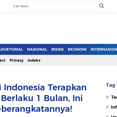
ADVETORIAL
NASIONAL
BISNIS
EKONOMI
INTERNASIO
act
Privacy
Indeks
i Indonesia Terapkan
Tag 
Berlaku 1 Bulan, Ini
#
Te
eberangkatannya!
#
In