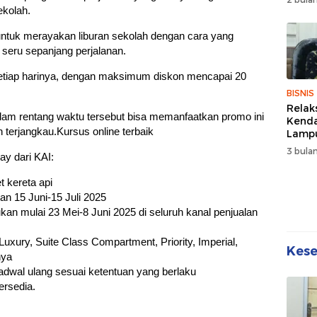
Wuju
ekolah.
Sehat
Kebe
ntuk merayakan liburan sekolah dengan cara yang
seru sepanjang perjalanan.
etiap harinya, dengan maksimum diskon mencapai 20
BISNIS
Relak
lam rentang waktu tersebut bisa memanfaatkan promo ini
Kend
 terjangkau.Kursus online terbaik
Lampu
Denda
3 bulan
ay dari KAI:
Disko
t kereta api
an 15 Juni-15 Juli 2025
kan mulai 23 Mei-8 Juni 2025 di seluruh kanal penjualan
Luxury, Suite Class Compartment, Priority, Imperial,
Kes
nya
jadwal ulang sesuai ketentuan yang berlaku
ersedia.