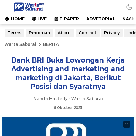
Warta Saburai
Sumber Informasi Terkini
🏠︎ HOME
🔴 LIVE
📰 E-PAPER
ADVETORIAL
NASI
Terms
Pedoman
About
Contact
Privacy
Ind
Warta Saburai
BERITA
Bank BRI Buka Lowongan Kerja
Advertising and marketing and
marketing di Jakarta, Berikut
Posisi dan Syaratnya
Nanda Hastedy - Warta Saburai
6 Oktober 2025