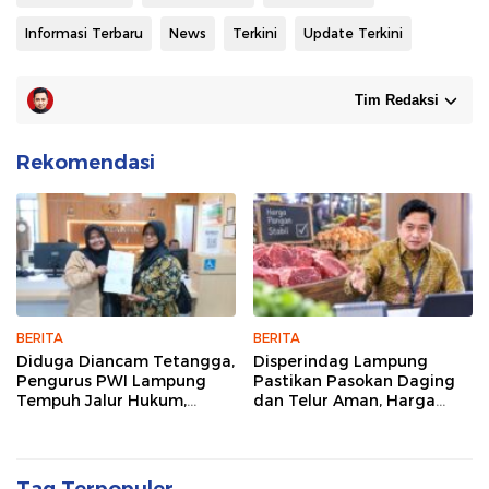
Informasi Terbaru
News
Terkini
Update Terkini
Tim Redaksi
Rekomendasi
BERITA
BERITA
Diduga Diancam Tetangga,
Disperindag Lampung
Pengurus PWI Lampung
Pastikan Pasokan Daging
Tempuh Jalur Hukum,
dan Telur Aman, Harga
Legislator dan Jurnalis Beri
Tetap Stabil Meski El Nino
Dukungan
Mengancam
Tag Terpopuler