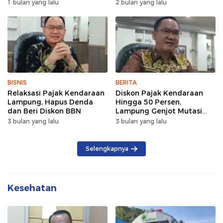
Wujud Semangat Sehat
Lintas Pagi Hari
1 bulan yang lalu
2 bulan yang lalu
dan Kebersamaan
BISNIS
BERITA
Relaksasi Pajak Kendaraan
Diskon Pajak Kendaraan
Lampung, Hapus Denda
Hingga 50 Persen,
dan Beri Diskon BBN
Lampung Genjot Mutasi
Kendaraan Luar Daerah
3 bulan yang lalu
3 bulan yang lalu
Selengkapnya
Kesehatan