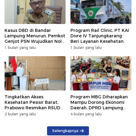
Kasus DBD di Bandar
Program Rail Clinic, PT KAI
Lampung Menurun, Pemkot
Divre IV Tanjungkarang
Genjot PSN Wujudkan Nol
Beri Layanan Kesehatan
Kematian
Gratis 250 Warga
1 bulan yang lalu
1 bulan yang lalu
Tingkatkan Akses
Program MBG Diharapkan
Kesehatan Pesisir Barat,
Mampu Dorong Ekonomi
Prabowo Resmikan RSUD
Daerah, DPRD Lampung
KH Muhammad Thohir
Tekankan Pemanfaatan
2 bulan yang lalu
4 bulan yang lalu
Produk Lokal
Selengkapnya