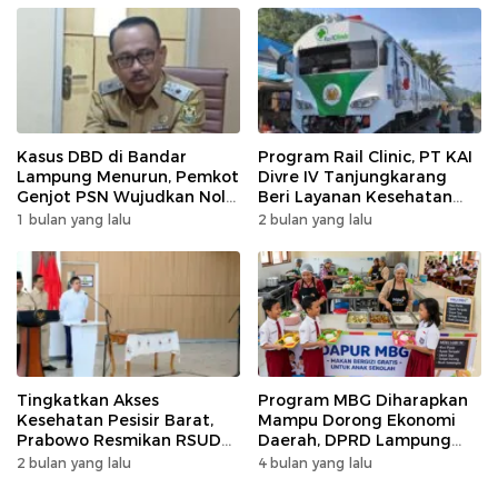
Kasus DBD di Bandar
Program Rail Clinic, PT KAI
Lampung Menurun, Pemkot
Divre IV Tanjungkarang
Genjot PSN Wujudkan Nol
Beri Layanan Kesehatan
Kematian
Gratis 250 Warga
1 bulan yang lalu
2 bulan yang lalu
Tingkatkan Akses
Program MBG Diharapkan
Kesehatan Pesisir Barat,
Mampu Dorong Ekonomi
Prabowo Resmikan RSUD
Daerah, DPRD Lampung
KH Muhammad Thohir
Tekankan Pemanfaatan
2 bulan yang lalu
4 bulan yang lalu
Produk Lokal