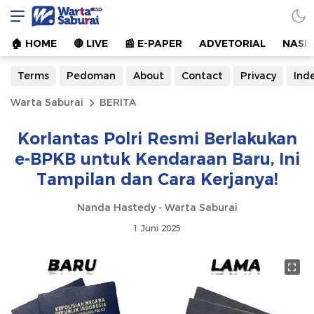
Warta Saburai
Sumber Informasi Terkini
🏠︎ HOME
🔴 LIVE
📰 E-PAPER
ADVETORIAL
NASI
Terms
Pedoman
About
Contact
Privacy
Ind
Warta Saburai
BERITA
Korlantas Polri Resmi Berlakukan
e-BPKB untuk Kendaraan Baru, Ini
Tampilan dan Cara Kerjanya!
Nanda Hastedy - Warta Saburai
1 Juni 2025