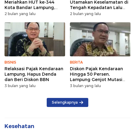
Meriahkan HUT ke-344
Utamakan Keselamatan di
Kota Bandar Lampung,
Tengah Kepadatan Lalu
Wujud Semangat Sehat
Lintas Pagi Hari
2 bulan yang lalu
2 bulan yang lalu
dan Kebersamaan
BISNIS
BERITA
Relaksasi Pajak Kendaraan
Diskon Pajak Kendaraan
Lampung, Hapus Denda
Hingga 50 Persen,
dan Beri Diskon BBN
Lampung Genjot Mutasi
Kendaraan Luar Daerah
3 bulan yang lalu
3 bulan yang lalu
Selengkapnya
Kesehatan