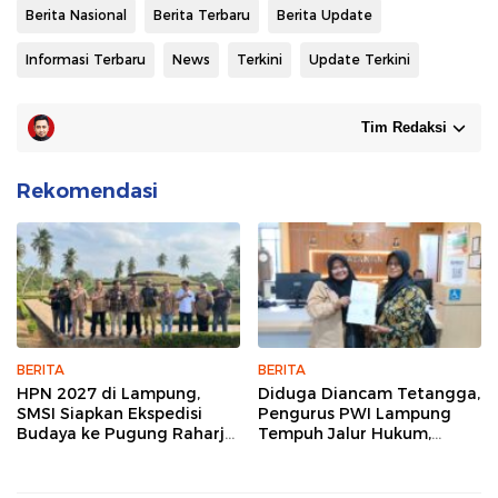
Berita Nasional
Berita Terbaru
Berita Update
Informasi Terbaru
News
Terkini
Update Terkini
Tim Redaksi
Rekomendasi
BERITA
BERITA
HPN 2027 di Lampung,
Diduga Diancam Tetangga,
SMSI Siapkan Ekspedisi
Pengurus PWI Lampung
Budaya ke Pugung Raharjo
Tempuh Jalur Hukum,
dan Way Kambas
Legislator dan Jurnalis Beri
Dukungan