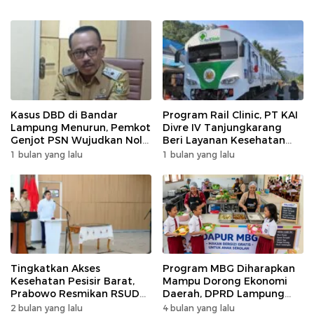
Kasus DBD di Bandar
Program Rail Clinic, PT KAI
Lampung Menurun, Pemkot
Divre IV Tanjungkarang
Genjot PSN Wujudkan Nol
Beri Layanan Kesehatan
Kematian
Gratis 250 Warga
1 bulan yang lalu
1 bulan yang lalu
Tingkatkan Akses
Program MBG Diharapkan
Kesehatan Pesisir Barat,
Mampu Dorong Ekonomi
Prabowo Resmikan RSUD
Daerah, DPRD Lampung
KH Muhammad Thohir
Tekankan Pemanfaatan
2 bulan yang lalu
4 bulan yang lalu