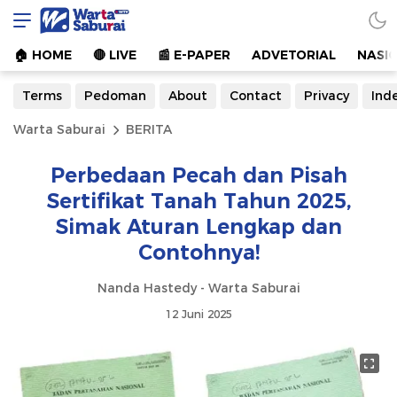
Warta Saburai
Sumber Informasi Terkini
🏠︎ HOME
🔴 LIVE
📰 E-PAPER
ADVETORIAL
NASI
Terms
Pedoman
About
Contact
Privacy
Ind
Warta Saburai
BERITA
Perbedaan Pecah dan Pisah
Sertifikat Tanah Tahun 2025,
Simak Aturan Lengkap dan
Contohnya!
Nanda Hastedy - Warta Saburai
12 Juni 2025