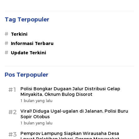
Legislator dan Jurnalis Beri
Tetap Stabil Meski El Nino
Dukungan
Mengancam
Tag Terpopuler
#
Terkini
#
Informasi Terbaru
#
Update Terkini
Pos Terpopuler
#1
Polisi Bongkar Dugaan Jalur Distribusi Gelap
Minyakita, Oknum Bulog Disorot
1 bulan yang lalu
#2
Viral! Diduga Ugal-ugalan di Jalanan, Polisi Buru
Sopir Otobus
1 bulan yang lalu
#3
Pemprov Lampung Siapkan Wirausaha Desa