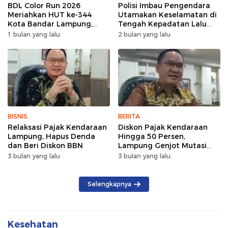
BDL Color Run 2026
Polisi Imbau Pengendara
Meriahkan HUT ke-344
Utamakan Keselamatan di
Kota Bandar Lampung,
Tengah Kepadatan Lalu
Wujud Semangat Sehat
Lintas Pagi Hari
1 bulan yang lalu
2 bulan yang lalu
dan Kebersamaan
BISNIS
BERITA
Relaksasi Pajak Kendaraan
Diskon Pajak Kendaraan
Lampung, Hapus Denda
Hingga 50 Persen,
dan Beri Diskon BBN
Lampung Genjot Mutasi
Kendaraan Luar Daerah
3 bulan yang lalu
3 bulan yang lalu
Selengkapnya
Kesehatan