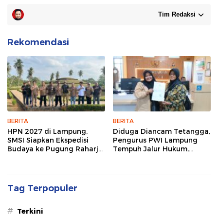
Tim Redaksi
Rekomendasi
BERITA
BERITA
HPN 2027 di Lampung,
Diduga Diancam Tetangga,
SMSI Siapkan Ekspedisi
Pengurus PWI Lampung
Budaya ke Pugung Raharjo
Tempuh Jalur Hukum,
dan Way Kambas
Legislator dan Jurnalis Beri
Dukungan
Tag Terpopuler
#
Terkini