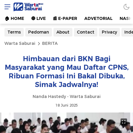
Warta Saburai
Sumber Informasi Terkini
🏠︎ HOME
🔴 LIVE
📰 E-PAPER
ADVETORIAL
NASI
Terms
Pedoman
About
Contact
Privacy
Ind
Warta Saburai
BERITA
Himbauan dari BKN Bagi
Masyarakat yang Mau Daftar CPNS,
Ribuan Formasi Ini Bakal Dibuka,
Simak Jadwalnya!
Nanda Hastedy - Warta Saburai
18 Juni 2025