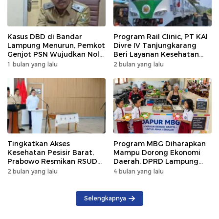
Kasus DBD di Bandar
Program Rail Clinic, PT KAI
Lampung Menurun, Pemkot
Divre IV Tanjungkarang
Genjot PSN Wujudkan Nol
Beri Layanan Kesehatan
Kematian
Gratis 250 Warga
1 bulan yang lalu
2 bulan yang lalu
Tingkatkan Akses
Program MBG Diharapkan
Kesehatan Pesisir Barat,
Mampu Dorong Ekonomi
Prabowo Resmikan RSUD
Daerah, DPRD Lampung
KH Muhammad Thohir
Tekankan Pemanfaatan
2 bulan yang lalu
4 bulan yang lalu
Produk Lokal
Selengkapnya