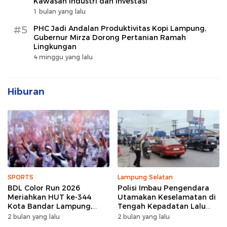
Kawasan Industri dan Investasi
1 bulan yang lalu
#5
PHC Jadi Andalan Produktivitas Kopi Lampung,
Gubernur Mirza Dorong Pertanian Ramah
Lingkungan
4 minggu yang lalu
Hiburan
SPORTS
Lampung Selatan
BDL Color Run 2026
Polisi Imbau Pengendara
Meriahkan HUT ke-344
Utamakan Keselamatan di
Kota Bandar Lampung,
Tengah Kepadatan Lalu
Wujud Semangat Sehat
Lintas Pagi Hari
2 bulan yang lalu
2 bulan yang lalu
dan Kebersamaan