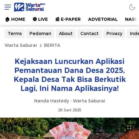
Warta Saburai
Sumber Informasi Terkini
🏠︎ HOME
🔴 LIVE
📰 E-PAPER
ADVETORIAL
NASI
Terms
Pedoman
About
Contact
Privacy
Ind
Warta Saburai
BERITA
Kejaksaan Luncurkan Aplikasi
Pemantauan Dana Desa 2025,
Kepala Desa Tak Bisa Berkutik
Lagi, Ini Nama Aplikasinya!
Nanda Hastedy - Warta Saburai
26 Juni 2025