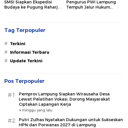
SMSI Siapkan Ekspedisi
Pengurus PWI Lampung
Budaya ke Pugung Raharjo
Tempuh Jalur Hukum,
dan Way Kambas
Legislator dan Jurnalis Beri
Dukungan
Tag Terpopuler
#
Terkini
#
Informasi Terbaru
#
Update Terkini
Pos Terpopuler
#1
Pemprov Lampung Siapkan Wirausaha Desa
Lewat Pelatihan Vokasi, Dorong Masyarakat
Ciptakan Lapangan Kerja
4 minggu yang lalu
#2
Putri Zulhas Nyatakan Dukungan untuk Sukseskan
HPN dan Porwanas 2027 di Lampung