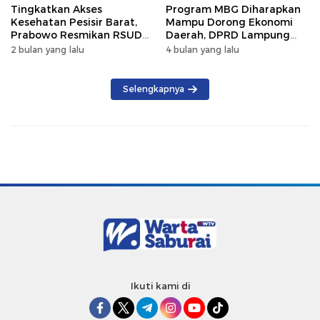
Tingkatkan Akses
Program MBG Diharapkan
Kesehatan Pesisir Barat,
Mampu Dorong Ekonomi
Prabowo Resmikan RSUD
Daerah, DPRD Lampung
KH Muhammad Thohir
Tekankan Pemanfaatan
2 bulan yang lalu
4 bulan yang lalu
Produk Lokal
Selengkapnya
Ikuti kami di