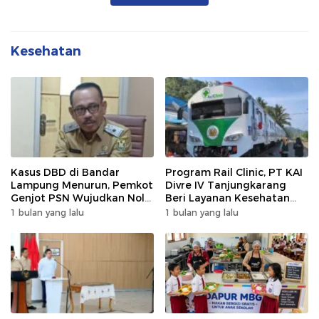
Kesehatan
Kasus DBD di Bandar
Program Rail Clinic, PT KAI
Lampung Menurun, Pemkot
Divre IV Tanjungkarang
Genjot PSN Wujudkan Nol
Beri Layanan Kesehatan
Kematian
Gratis 250 Warga
1 bulan yang lalu
1 bulan yang lalu