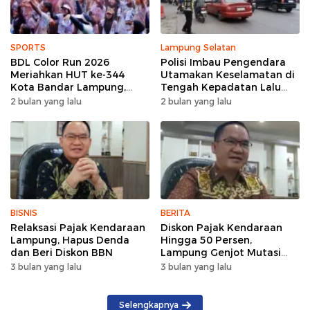
SPORTS
Lampung Selatan
BDL Color Run 2026
Polisi Imbau Pengendara
Meriahkan HUT ke-344
Utamakan Keselamatan di
Kota Bandar Lampung,
Tengah Kepadatan Lalu
Wujud Semangat Sehat
Lintas Pagi Hari
2 bulan yang lalu
2 bulan yang lalu
dan Kebersamaan
BISNIS
BERITA
Relaksasi Pajak Kendaraan
Diskon Pajak Kendaraan
Lampung, Hapus Denda
Hingga 50 Persen,
dan Beri Diskon BBN
Lampung Genjot Mutasi
Kendaraan Luar Daerah
3 bulan yang lalu
3 bulan yang lalu
Selengkapnya