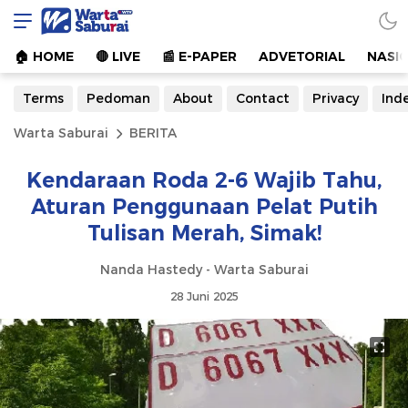
Warta Saburai
Sumber Informasi Terkini
🏠︎ HOME
🔴 LIVE
📰 E-PAPER
ADVETORIAL
NASI
Terms
Pedoman
About
Contact
Privacy
Ind
Warta Saburai
BERITA
Kendaraan Roda 2-6 Wajib Tahu,
Aturan Penggunaan Pelat Putih
Tulisan Merah, Simak!
Nanda Hastedy - Warta Saburai
28 Juni 2025