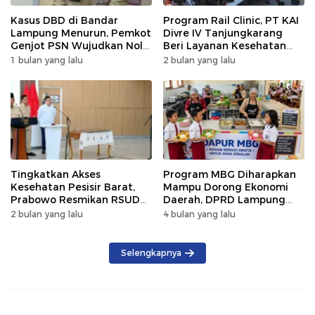
Kasus DBD di Bandar
Program Rail Clinic, PT KAI
Lampung Menurun, Pemkot
Divre IV Tanjungkarang
Genjot PSN Wujudkan Nol
Beri Layanan Kesehatan
Kematian
Gratis 250 Warga
1 bulan yang lalu
2 bulan yang lalu
Tingkatkan Akses
Program MBG Diharapkan
Kesehatan Pesisir Barat,
Mampu Dorong Ekonomi
Prabowo Resmikan RSUD
Daerah, DPRD Lampung
KH Muhammad Thohir
Tekankan Pemanfaatan
2 bulan yang lalu
4 bulan yang lalu
Produk Lokal
Selengkapnya