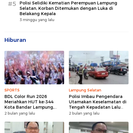
#5
Polisi Selidiki Kematian Perempuan Lampung
Selatan, Korban Ditemukan dengan Luka di
Belakang Kepala
3 minggu yang lalu
Hiburan
SPORTS
Lampung Selatan
BDL Color Run 2026
Polisi Imbau Pengendara
Meriahkan HUT ke-344
Utamakan Keselamatan di
Kota Bandar Lampung,
Tengah Kepadatan Lalu
Wujud Semangat Sehat
Lintas Pagi Hari
2 bulan yang lalu
2 bulan yang lalu
dan Kebersamaan