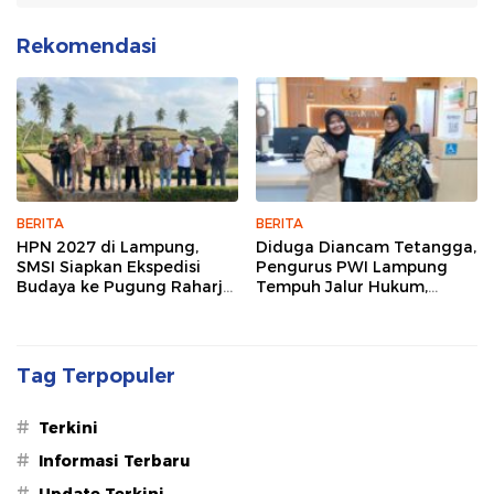
Rekomendasi
BERITA
BERITA
HPN 2027 di Lampung,
Diduga Diancam Tetangga,
SMSI Siapkan Ekspedisi
Pengurus PWI Lampung
Budaya ke Pugung Raharjo
Tempuh Jalur Hukum,
dan Way Kambas
Legislator dan Jurnalis Beri
Dukungan
Tag Terpopuler
#
Terkini
#
Informasi Terbaru
#
Update Terkini