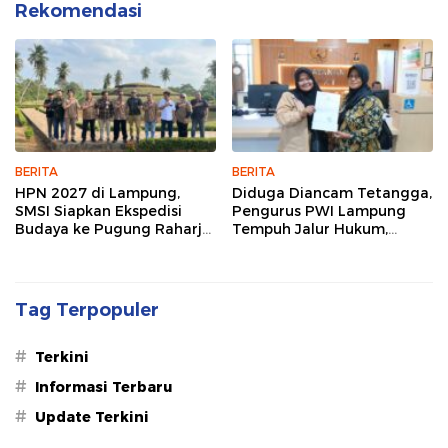
Rekomendasi
BERITA
BERITA
HPN 2027 di Lampung,
Diduga Diancam Tetangga,
SMSI Siapkan Ekspedisi
Pengurus PWI Lampung
Budaya ke Pugung Raharjo
Tempuh Jalur Hukum,
dan Way Kambas
Legislator dan Jurnalis Beri
Dukungan
Tag Terpopuler
#
Terkini
#
Informasi Terbaru
#
Update Terkini