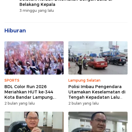
Belakang Kepala
3 minggu yang lalu
Hiburan
SPORTS
Lampung Selatan
BDL Color Run 2026
Polisi Imbau Pengendara
Meriahkan HUT ke-344
Utamakan Keselamatan di
Kota Bandar Lampung,
Tengah Kepadatan Lalu
Wujud Semangat Sehat
Lintas Pagi Hari
2 bulan yang lalu
2 bulan yang lalu
dan Kebersamaan