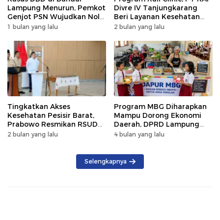
Lampung Menurun, Pemkot
Divre IV Tanjungkarang
Genjot PSN Wujudkan Nol
Beri Layanan Kesehatan
Kematian
Gratis 250 Warga
1 bulan yang lalu
2 bulan yang lalu
Tingkatkan Akses
Program MBG Diharapkan
Kesehatan Pesisir Barat,
Mampu Dorong Ekonomi
Prabowo Resmikan RSUD
Daerah, DPRD Lampung
KH Muhammad Thohir
Tekankan Pemanfaatan
2 bulan yang lalu
4 bulan yang lalu
Produk Lokal
Selengkapnya