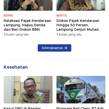
BISNIS
BERITA
Relaksasi Pajak Kendaraan
Diskon Pajak Kendaraan
Lampung, Hapus Denda
Hingga 50 Persen,
dan Beri Diskon BBN
Lampung Genjot Mutasi
Kendaraan Luar Daerah
3 bulan yang lalu
3 bulan yang lalu
Selengkapnya
Kesehatan
Kasus DBD di Bandar
Program Rail Clinic, PT KAI