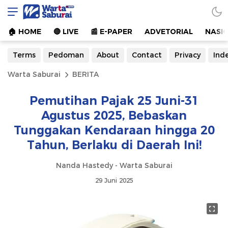
Warta Saburai
Sumber Informasi Terkini
🏠︎ HOME
🔴 LIVE
📰 E-PAPER
ADVETORIAL
NASI
Terms
Pedoman
About
Contact
Privacy
Ind
Warta Saburai
BERITA
Pemutihan Pajak 25 Juni-31
Agustus 2025, Bebaskan
Tunggakan Kendaraan hingga 20
Tahun, Berlaku di Daerah Ini!
Nanda Hastedy - Warta Saburai
29 Juni 2025