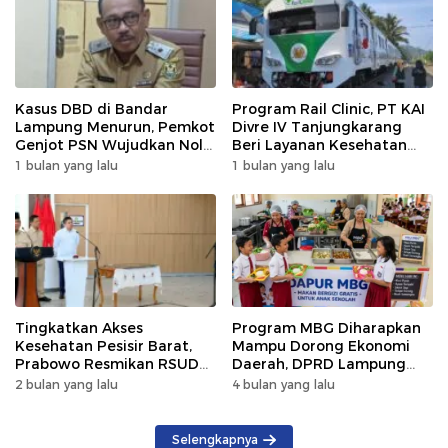
Kasus DBD di Bandar
Program Rail Clinic, PT KAI
Lampung Menurun, Pemkot
Divre IV Tanjungkarang
Genjot PSN Wujudkan Nol
Beri Layanan Kesehatan
Kematian
Gratis 250 Warga
1 bulan yang lalu
1 bulan yang lalu
Tingkatkan Akses
Program MBG Diharapkan
Kesehatan Pesisir Barat,
Mampu Dorong Ekonomi
Prabowo Resmikan RSUD
Daerah, DPRD Lampung
KH Muhammad Thohir
Tekankan Pemanfaatan
2 bulan yang lalu
4 bulan yang lalu
Produk Lokal
Selengkapnya