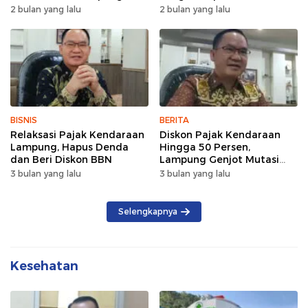
Wujud Semangat Sehat
Lintas Pagi Hari
2 bulan yang lalu
2 bulan yang lalu
dan Kebersamaan
BISNIS
BERITA
Relaksasi Pajak Kendaraan
Diskon Pajak Kendaraan
Lampung, Hapus Denda
Hingga 50 Persen,
dan Beri Diskon BBN
Lampung Genjot Mutasi
Kendaraan Luar Daerah
3 bulan yang lalu
3 bulan yang lalu
Selengkapnya
Kesehatan