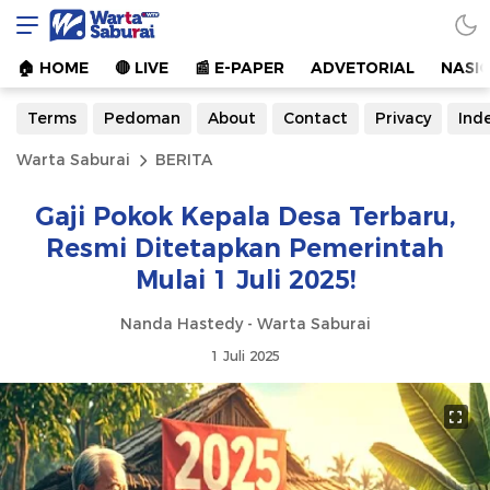
Warta Saburai
Sumber Informasi Terkini
🏠︎ HOME
🔴 LIVE
📰 E-PAPER
ADVETORIAL
NASI
Terms
Pedoman
About
Contact
Privacy
Ind
Warta Saburai
BERITA
Gaji Pokok Kepala Desa Terbaru,
Resmi Ditetapkan Pemerintah
Mulai 1 Juli 2025!
Nanda Hastedy - Warta Saburai
1 Juli 2025