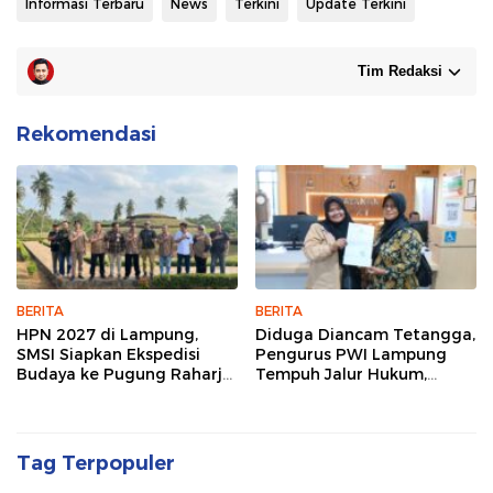
Informasi Terbaru
News
Terkini
Update Terkini
Tim Redaksi
Rekomendasi
BERITA
BERITA
HPN 2027 di Lampung,
Diduga Diancam Tetangga,
SMSI Siapkan Ekspedisi
Pengurus PWI Lampung
Budaya ke Pugung Raharjo
Tempuh Jalur Hukum,
dan Way Kambas
Legislator dan Jurnalis Beri
Dukungan
Tag Terpopuler