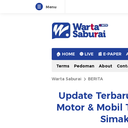
Menu
Warta Saburai
Sumber Informasi Terkini
🏠︎ HOME
🔴 LIVE
📰 E-PAPER
Terms
Pedoman
About
Cont
Warta Saburai
BERITA
Update Terbar
Motor & Mobil 
Simak