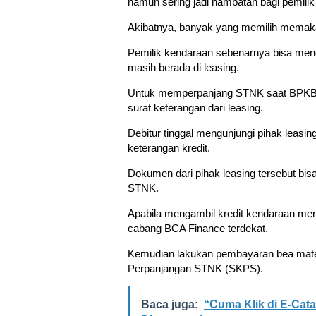
namun sering jadi hambatan bagi pemili
Akibatnya, banyak yang memilih memakai
Pemilik kendaraan sebenarnya bisa me
masih berada di leasing.
Untuk memperpanjang STNK saat BPKB m
surat keterangan dari leasing.
Debitur tinggal mengunjungi pihak leasi
keterangan kredit.
Dokumen dari pihak leasing tersebut bi
STNK.
Apabila mengambil kredit kendaraan m
cabang BCA Finance terdekat.
Kemudian lakukan pembayaran bea mater
Perpanjangan STNK (SKPS).
Baca juga:
“Cuma Klik di E-Cat