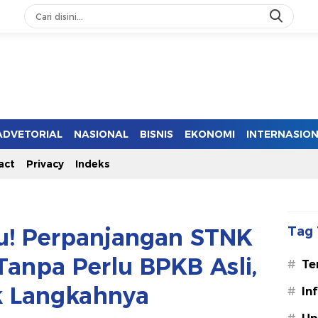
ADVETORIAL
NASIONAL
BISNIS
EKONOMI
INTERNASIO
act
Privacy
Indeks
u! Perpanjangan STNK
Tag 
Tanpa Perlu BPKB Asli,
#
Te
 Langkahnya
#
In