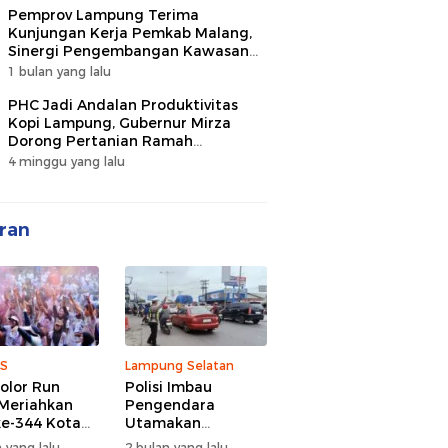
Pemprov Lampung Terima
Kunjungan Kerja Pemkab Malang,
Sinergi Pengembangan Kawasan
Industri dan Investasi
1 bulan yang lalu
PHC Jadi Andalan Produktivitas
Kopi Lampung, Gubernur Mirza
Dorong Pertanian Ramah
Lingkungan
4 minggu yang lalu
ran
S
Lampung Selatan
olor Run
Polisi Imbau
Meriahkan
Pengendara
e-344 Kota
Utamakan
r Lampung,
Keselamatan di
 yang lalu
2 bulan yang lalu