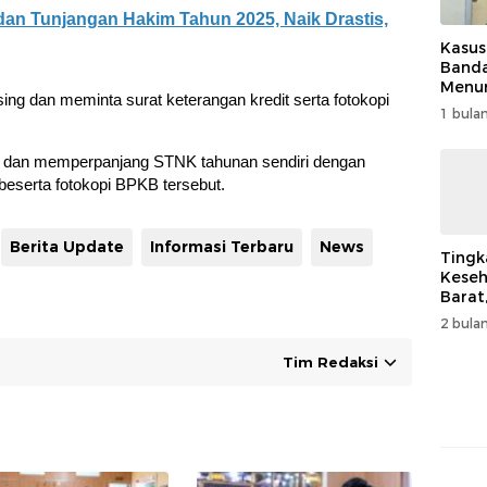
dan Tunjangan Hakim Tahun 2025, Naik Drastis,
Kasus
Band
Menur
sing dan meminta surat keterangan kredit serta fotokopi
Genjo
1 bulan
Wujud
Kema
k dan memperpanjang STNK tahunan sendiri dengan
beserta fotokopi BPKB tersebut.
Berita Update
Informasi Terbaru
News
Tingk
Keseh
Barat
Resm
2 bulan
Muha
Tim Redaksi