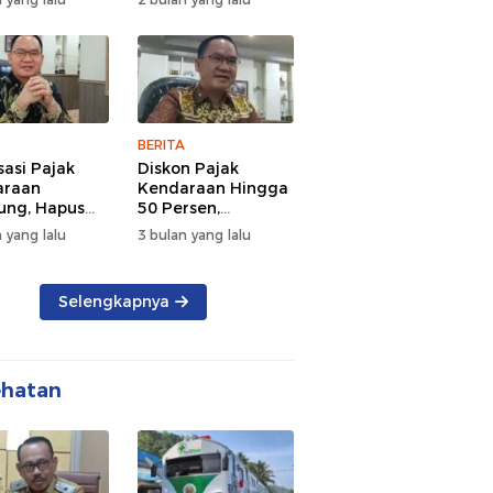
d Semangat
Tengah Kepadatan
 dan
Lalu Lintas Pagi
rsamaan
Hari
BERITA
sasi Pajak
Diskon Pajak
araan
Kendaraan Hingga
ng, Hapus
50 Persen,
 dan Beri
Lampung Genjot
 yang lalu
3 bulan yang lalu
n BBN
Mutasi Kendaraan
Luar Daerah
Selengkapnya
ehatan