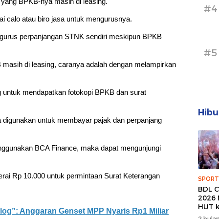
k yang BPKB-nya masih di leasing.
#4
 calo atau biro jasa untuk mengurusnya.
ngurus perpanjangan STNK sendiri meskipun BPKB
#5
asih di leasing, caranya adalah dengan melampirkan
ng untuk mendapatkan fotokopi BPKB dan surat
Hibu
sa digunakan untuk membayar pajak dan perpanjang
enggunakan BCA Finance, maka dapat mengunjungi
ai Rp 10.000 untuk permintaan Surat Keterangan
SPORT
BDL C
2026 
HUT k
alog”: Anggaran Genset MPP Nyaris Rp1 Miliar
Banda
2 bulan