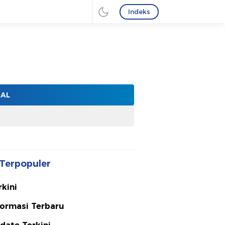
Indeks
NAL
Terpopuler
rkini
formasi Terbaru