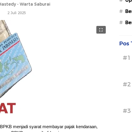
#
Up
astedy - Warta Saburai
#
Be
2 Juli 2025
#
Be
Pos 
#1
#2
#3
 BPKB menjadi syarat membayar pajak kendaraan,