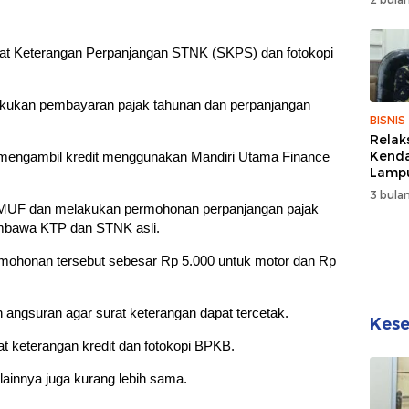
Wuju
Sehat
Kebe
at Keterangan Perpanjangan STNK (SKPS) dan fotokopi
lakukan pembayaran pajak tahunan dan perpanjangan
BISNIS
Relak
Kend
a mengambil kredit menggunakan Mandiri Utama Finance
Lampu
Denda
3 bulan
Disko
ng MUF dan melakukan permohonan perpanjangan pajak
mbawa KTP dan STNK asli.
ohonan tersebut sebesar Rp 5.000 untuk motor dan Rp
n angsuran agar surat keterangan dapat tercetak.
Kes
 keterangan kredit dan fotokopi BPKB.
lainnya juga kurang lebih sama.