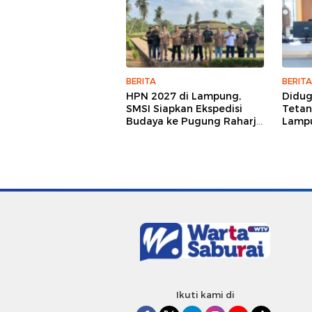
BERITA
BERITA
HPN 2027 di Lampung,
Didu
SMSI Siapkan Ekspedisi
Tetan
Budaya ke Pugung Raharjo
Lampu
dan Way Kambas
Hukum
Jurna
Ikuti kami di