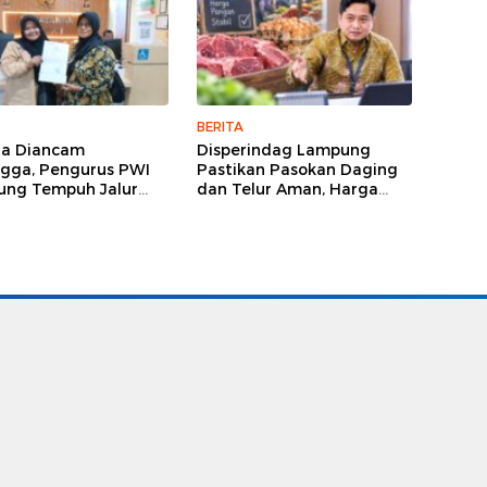
BERITA
ga Diancam
Disperindag Lampung
gga, Pengurus PWI
Pastikan Pasokan Daging
ng Tempuh Jalur
dan Telur Aman, Harga
, Legislator dan
Tetap Stabil Meski El Nino
lis Beri Dukungan
Mengancam