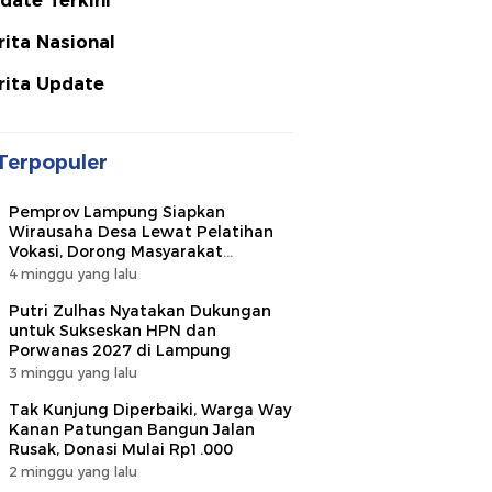
date Terkini
rita Nasional
rita Update
Terpopuler
Pemprov Lampung Siapkan
Wirausaha Desa Lewat Pelatihan
Vokasi, Dorong Masyarakat
Ciptakan Lapangan Kerja
4 minggu yang lalu
Putri Zulhas Nyatakan Dukungan
untuk Sukseskan HPN dan
Porwanas 2027 di Lampung
3 minggu yang lalu
Tak Kunjung Diperbaiki, Warga Way
Kanan Patungan Bangun Jalan
Rusak, Donasi Mulai Rp1.000
2 minggu yang lalu