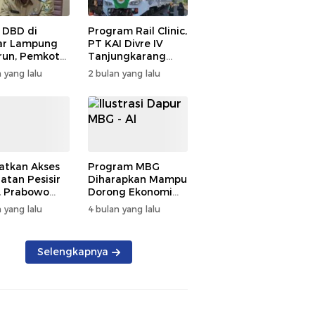
 DBD di
Program Rail Clinic,
ar Lampung
PT KAI Divre IV
un, Pemkot
Tanjungkarang
t PSN
Beri Layanan
 yang lalu
2 bulan yang lalu
kan Nol
Kesehatan Gratis
tian
250 Warga
atkan Akses
Program MBG
atan Pesisir
Diharapkan Mampu
, Prabowo
Dorong Ekonomi
ikan RSUD KH
Daerah, DPRD
 yang lalu
4 bulan yang lalu
mmad Thohir
Lampung Tekankan
Pemanfaatan
Produk Lokal
Selengkapnya