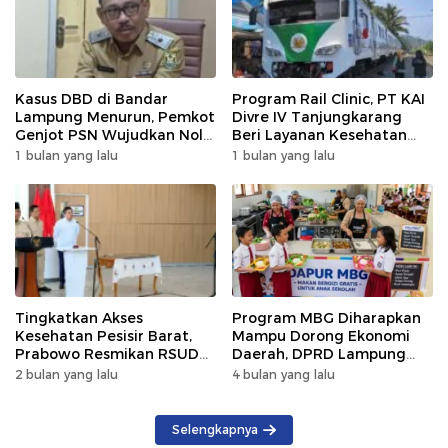
Kasus DBD di Bandar
Program Rail Clinic, PT KAI
Lampung Menurun, Pemkot
Divre IV Tanjungkarang
Genjot PSN Wujudkan Nol
Beri Layanan Kesehatan
Kematian
Gratis 250 Warga
1 bulan yang lalu
1 bulan yang lalu
Tingkatkan Akses
Program MBG Diharapkan
Kesehatan Pesisir Barat,
Mampu Dorong Ekonomi
Prabowo Resmikan RSUD
Daerah, DPRD Lampung
KH Muhammad Thohir
Tekankan Pemanfaatan
2 bulan yang lalu
4 bulan yang lalu
Produk Lokal
Selengkapnya