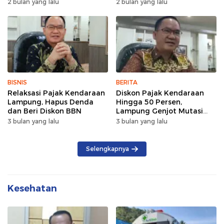
Wujud Semangat Sehat
Lintas Pagi Hari
2 bulan yang lalu
2 bulan yang lalu
dan Kebersamaan
BISNIS
BERITA
Relaksasi Pajak Kendaraan
Diskon Pajak Kendaraan
Lampung, Hapus Denda
Hingga 50 Persen,
dan Beri Diskon BBN
Lampung Genjot Mutasi
Kendaraan Luar Daerah
3 bulan yang lalu
3 bulan yang lalu
Selengkapnya
Kesehatan