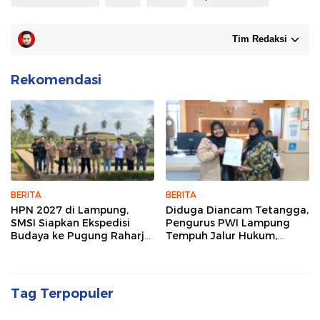
Tim Redaksi
Rekomendasi
BERITA
BERITA
HPN 2027 di Lampung,
Diduga Diancam Tetangga,
SMSI Siapkan Ekspedisi
Pengurus PWI Lampung
Budaya ke Pugung Raharjo
Tempuh Jalur Hukum,
dan Way Kambas
Legislator dan Jurnalis Beri
Dukungan
Tag Terpopuler