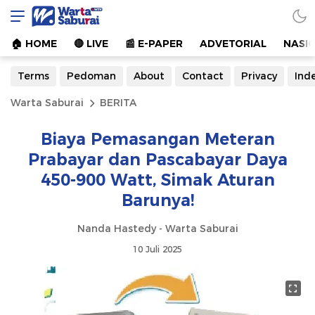
Warta Saburai
Sumber Informasi Terkini
🏠︎ HOME
🔴 LIVE
📰 E-PAPER
ADVETORIAL
NASI
Terms
Pedoman
About
Contact
Privacy
Ind
Warta Saburai
BERITA
Biaya Pemasangan Meteran
Prabayar dan Pascabayar Daya
450-900 Watt, Simak Aturan
Barunya!
Nanda Hastedy - Warta Saburai
10 Juli 2025