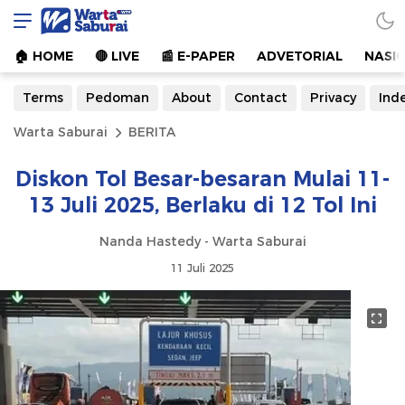
Warta Saburai
Sumber Informasi Terkini
🏠︎ HOME
🔴 LIVE
📰 E-PAPER
ADVETORIAL
NASI
Terms
Pedoman
About
Contact
Privacy
Ind
Warta Saburai
BERITA
Diskon Tol Besar-besaran Mulai 11-
13 Juli 2025, Berlaku di 12 Tol Ini
Nanda Hastedy - Warta Saburai
11 Juli 2025