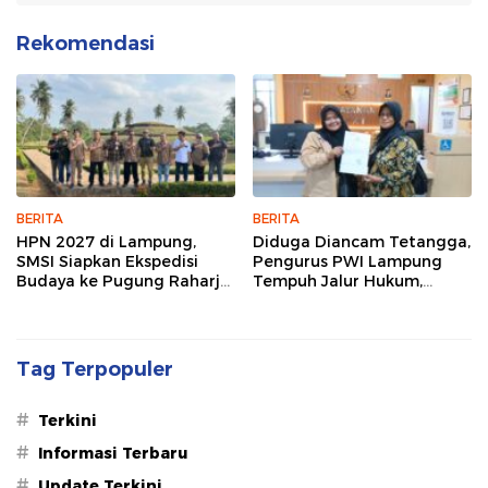
Rekomendasi
BERITA
BERITA
HPN 2027 di Lampung,
Diduga Diancam Tetangga,
SMSI Siapkan Ekspedisi
Pengurus PWI Lampung
Budaya ke Pugung Raharjo
Tempuh Jalur Hukum,
dan Way Kambas
Legislator dan Jurnalis Beri
Dukungan
Tag Terpopuler
#
Terkini
#
Informasi Terbaru
#
Update Terkini