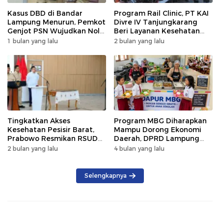
Kasus DBD di Bandar
Program Rail Clinic, PT KAI
Lampung Menurun, Pemkot
Divre IV Tanjungkarang
Genjot PSN Wujudkan Nol
Beri Layanan Kesehatan
Kematian
Gratis 250 Warga
1 bulan yang lalu
2 bulan yang lalu
Tingkatkan Akses
Program MBG Diharapkan
Kesehatan Pesisir Barat,
Mampu Dorong Ekonomi
Prabowo Resmikan RSUD
Daerah, DPRD Lampung
KH Muhammad Thohir
Tekankan Pemanfaatan
2 bulan yang lalu
4 bulan yang lalu
Produk Lokal
Selengkapnya