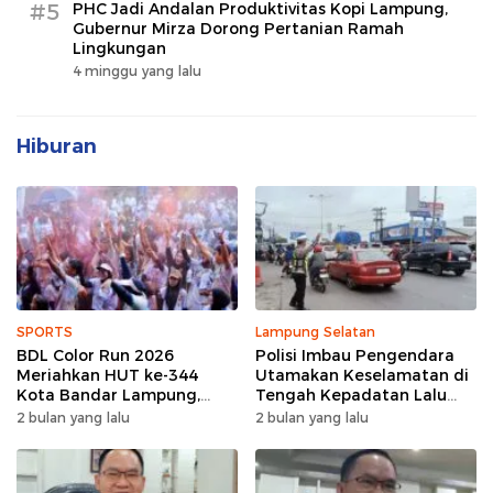
#5
PHC Jadi Andalan Produktivitas Kopi Lampung,
Gubernur Mirza Dorong Pertanian Ramah
Lingkungan
4 minggu yang lalu
Hiburan
SPORTS
Lampung Selatan
BDL Color Run 2026
Polisi Imbau Pengendara
Meriahkan HUT ke-344
Utamakan Keselamatan di
Kota Bandar Lampung,
Tengah Kepadatan Lalu
Wujud Semangat Sehat
Lintas Pagi Hari
2 bulan yang lalu
2 bulan yang lalu
dan Kebersamaan