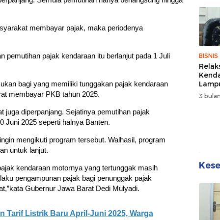
Sehat
Kebe
asyarakat membayar pajak, maka periodenya
pemutihan pajak kendaraan itu berlanjut pada 1 Juli
BISNIS
Relak
Kend
Lampu
kukan bagi yang memiliki tunggakan pajak kendaraan
Denda
rat membayar PKB tahun 2025.
3 bulan
Disko
 juga diperpanjang. Sejatinya pemutihan pajak
0 Juni 2025 seperti halnya Banten.
in mengikuti program tersebut. Walhasil, program
n untuk lanjut.
Kes
ajak kendaraan motornya yang tertunggak masih
laku pengampunan pajak bagi penunggak pajak
t,”kata Gubernur Jawa Barat Dedi Mulyadi.
arif Listrik Baru April-Juni 2025, Warga