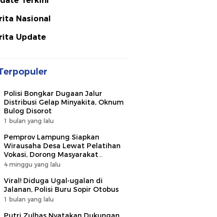
date Terkini
rita Nasional
rita Update
Terpopuler
Polisi Bongkar Dugaan Jalur
Distribusi Gelap Minyakita, Oknum
Bulog Disorot
1 bulan yang lalu
Pemprov Lampung Siapkan
Wirausaha Desa Lewat Pelatihan
Vokasi, Dorong Masyarakat
Ciptakan Lapangan Kerja
4 minggu yang lalu
Viral! Diduga Ugal-ugalan di
Jalanan, Polisi Buru Sopir Otobus
1 bulan yang lalu
Putri Zulhas Nyatakan Dukungan