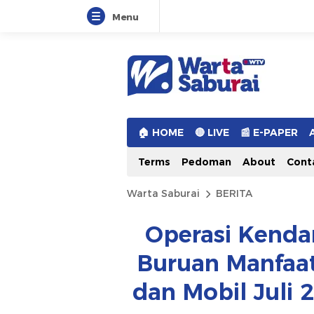
Menu
Warta Saburai
Sumber Informasi Terkini
🏠︎ HOME
🔴 LIVE
📰 E-PAPER
Terms
Pedoman
About
Cont
Warta Saburai
BERITA
Operasi Kendar
Buruan Manfaa
dan Mobil Juli 2