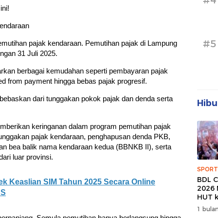
#4
ni!
Kendaraan
#5
mutihan pajak kendaraan. Pemutihan pajak di Lampung
ngan 31 Juli 2025.
kan berbagai kemudahan seperti pembayaran pajak
eed from payment hingga bebas pajak progresif.
ebaskan dari tunggakan pokok pajak dan denda serta
Hibu
emberikan keringanan dalam program pemutihan pajak
unggakan pajak kendaraan, penghapusan denda PKB,
an bea balik nama kendaraan kedua (BBNKB II), serta
i luar provinsi.
SPORT
BDL C
k Keaslian SIM Tahun 2025 Secara Online
2026 
AS
HUT k
Banda
1 bulan
Wuju
perpanjang. Semula pemutihan hanya berlangsung hingga