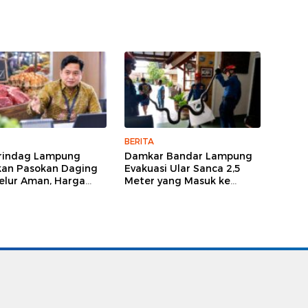
BERITA
rindag Lampung
Damkar Bandar Lampung
kan Pasokan Daging
Evakuasi Ular Sanca 2,5
elur Aman, Harga
Meter yang Masuk ke
 Stabil Meski El Nino
Rumah Warga
ancam