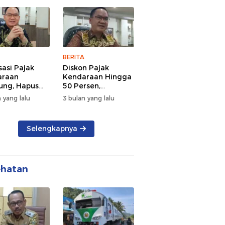
 dan
Lalu Lintas Pagi
rsamaan
Hari
BERITA
sasi Pajak
Diskon Pajak
araan
Kendaraan Hingga
ng, Hapus
50 Persen,
 dan Beri
Lampung Genjot
 yang lalu
3 bulan yang lalu
n BBN
Mutasi Kendaraan
Luar Daerah
Selengkapnya
ehatan