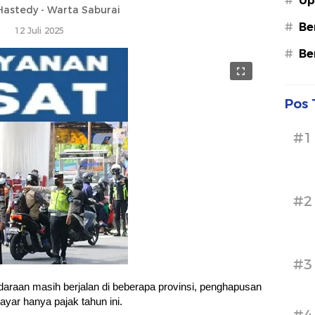
#
Up
astedy - Warta Saburai
#
Be
12 Juli 2025
#
Be
Pos 
#1
#2
#3
aan masih berjalan di beberapa provinsi, penghapusan
yar hanya pajak tahun ini.