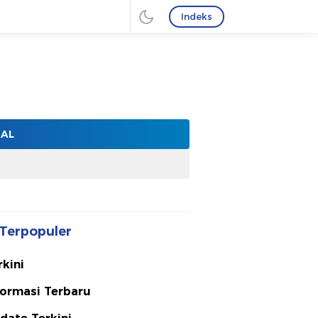
Indeks
NAL
Terpopuler
rkini
formasi Terbaru