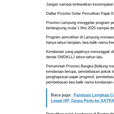
Jangan sampai terlewatkan kesempatan i
Daftar Provinsi Gelar Pemutihan Pajak 
Provinsi Lampung menggelar program pe
berlangsung mulai 1 Mei 2025 sampai de
Program pemutihan di Lampung menawar
hanya tahun berjalan, bea balik nama fr
Kendaraan yang pajaknya menunggak dib
denda SWDKLLJ tahun-tahun lalu.
Pemerintah Provinsi Bangka Belitung m
kendaraan berupa, pembebasan pokok t
penghapusan pajak progresif, pembebas
pembebasan bea balik nama kendaraan dar
Baca juga:
Panduan Lengkap Ce
Lewat HP, Tanpa Perlu ke SATP
Pemutihan pajak kendaraan di Banten di