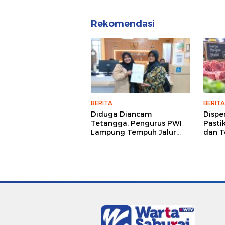
Rekomendasi
BERITA
BERITA
Diduga Diancam
Dispe
Tetangga, Pengurus PWI
Pasti
Lampung Tempuh Jalur
dan T
Hukum, Legislator dan
Tetap
Jurnalis Beri Dukungan
Meng