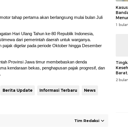
Kasus
Band
otor tahap pertama akan berlangsung mulai bulan Juli
Menur
Genjo
1 bulan
Wujud
Kema
gatan Hari Ulang Tahun ke-80 Republik Indonesia,
istimewa dari pemerintah daerah untuk warganya.
n pajak digelar pada periode Oktober hingga Desember
rintah Provinsi Jawa timur membebaskan denda
Tingk
Keseh
ama kendaraan bekas, penghapusan pajak progresif, dan
Barat
.
Resm
2 bulan
Muha
Berita Update
Informasi Terbaru
News
Tim Redaksi