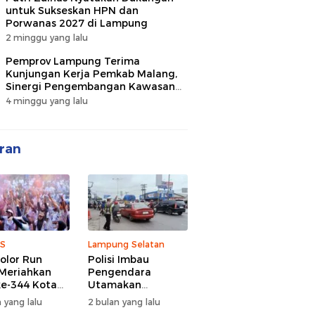
untuk Sukseskan HPN dan
Porwanas 2027 di Lampung
2 minggu yang lalu
Pemprov Lampung Terima
Kunjungan Kerja Pemkab Malang,
Sinergi Pengembangan Kawasan
Industri dan Investasi
4 minggu yang lalu
ran
S
Lampung Selatan
olor Run
Polisi Imbau
Meriahkan
Pengendara
e-344 Kota
Utamakan
r Lampung,
Keselamatan di
 yang lalu
2 bulan yang lalu
d Semangat
Tengah Kepadatan