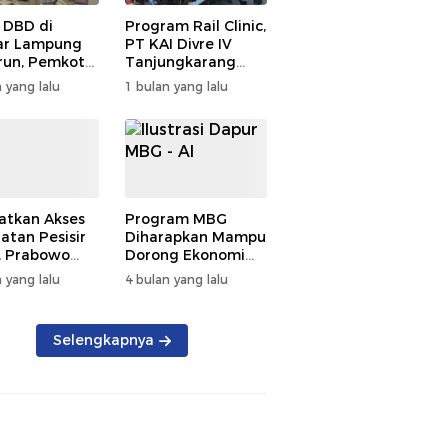
 DBD di
Program Rail Clinic,
ar Lampung
PT KAI Divre IV
un, Pemkot
Tanjungkarang
t PSN
Beri Layanan
 yang lalu
1 bulan yang lalu
kan Nol
Kesehatan Gratis
tian
250 Warga
atkan Akses
Program MBG
atan Pesisir
Diharapkan Mampu
, Prabowo
Dorong Ekonomi
ikan RSUD KH
Daerah, DPRD
 yang lalu
4 bulan yang lalu
mmad Thohir
Lampung Tekankan
Pemanfaatan
Produk Lokal
Selengkapnya