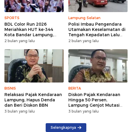
SPORTS
Lampung Selatan
BDL Color Run 2026
Polisi Imbau Pengendara
Meriahkan HUT ke-344
Utamakan Keselamatan di
Kota Bandar Lampung,
Tengah Kepadatan Lalu
Wujud Semangat Sehat
Lintas Pagi Hari
2 bulan yang lalu
2 bulan yang lalu
dan Kebersamaan
BISNIS
BERITA
Relaksasi Pajak Kendaraan
Diskon Pajak Kendaraan
Lampung, Hapus Denda
Hingga 50 Persen,
dan Beri Diskon BBN
Lampung Genjot Mutasi
Kendaraan Luar Daerah
3 bulan yang lalu
3 bulan yang lalu
Selengkapnya