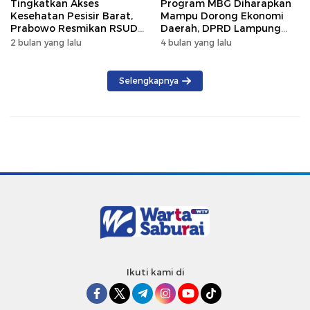
Tingkatkan Akses
Program MBG Diharapkan
Kesehatan Pesisir Barat,
Mampu Dorong Ekonomi
Prabowo Resmikan RSUD
Daerah, DPRD Lampung
KH Muhammad Thohir
Tekankan Pemanfaatan
2 bulan yang lalu
4 bulan yang lalu
Produk Lokal
Selengkapnya
Ikuti kami di