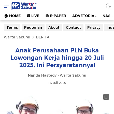
Warta Saburai
Sumber Informasi Terkini
🏠︎ HOME
🔴 LIVE
📰 E-PAPER
ADVETORIAL
NASI
Terms
Pedoman
About
Contact
Privacy
Ind
Warta Saburai
BERITA
Anak Perusahaan PLN Buka
Lowongan Kerja hingga 20 Juli
2025, Ini Persyaratannya!
Nanda Hastedy - Warta Saburai
13 Juli 2025