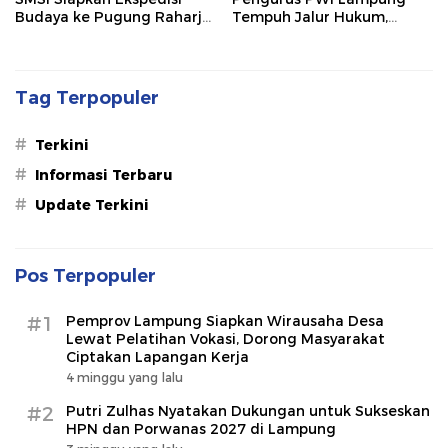
Budaya ke Pugung Raharjo
Tempuh Jalur Hukum,
dan Way Kambas
Legislator dan Jurnalis Beri
Dukungan
Tag Terpopuler
#
Terkini
#
Informasi Terbaru
#
Update Terkini
Pos Terpopuler
#1
Pemprov Lampung Siapkan Wirausaha Desa
Lewat Pelatihan Vokasi, Dorong Masyarakat
Ciptakan Lapangan Kerja
4 minggu yang lalu
#2
Putri Zulhas Nyatakan Dukungan untuk Sukseskan
HPN dan Porwanas 2027 di Lampung