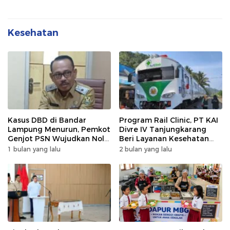
Kesehatan
Kasus DBD di Bandar
Program Rail Clinic, PT KAI
Lampung Menurun, Pemkot
Divre IV Tanjungkarang
Genjot PSN Wujudkan Nol
Beri Layanan Kesehatan
Kematian
Gratis 250 Warga
1 bulan yang lalu
2 bulan yang lalu