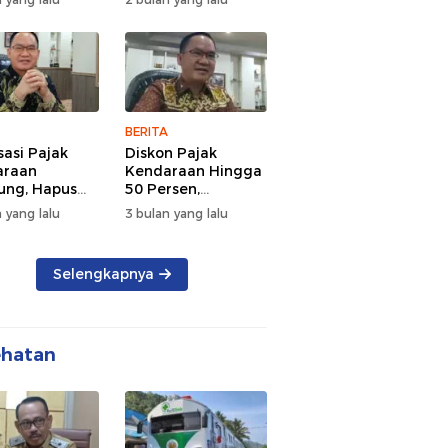
d Semangat
Tengah Kepadatan
 dan
Lalu Lintas Pagi
rsamaan
Hari
BERITA
sasi Pajak
Diskon Pajak
araan
Kendaraan Hingga
ng, Hapus
50 Persen,
 dan Beri
Lampung Genjot
 yang lalu
3 bulan yang lalu
n BBN
Mutasi Kendaraan
Luar Daerah
Selengkapnya
ehatan