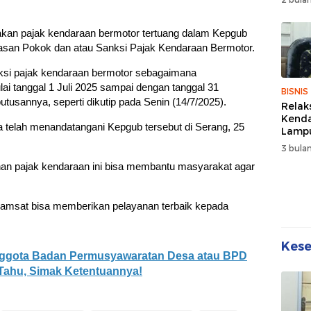
Wuju
Sehat
Kebe
kan pajak kendaraan bermotor tertuang dalam Kepgub
san Pokok dan atau Sanksi Pajak Kendaraan Bermotor.
si pajak kendaraan bermotor sebagaimana
i tanggal 1 Juli 2025 sampai dengan tanggal 31
BISNIS
tusannya, seperti dikutip pada Senin (14/7/2025).
Relak
Kend
 telah menandatangani Kepgub tersebut di Serang, 25
Lampu
Denda
3 bulan
Disko
han pajak kendaraan ini bisa membantu masyarakat agar
Samsat bisa memberikan pelayanan terbaik kepada
Kes
ggota Badan Permusyawaratan Desa atau BPD
 Tahu, Simak Ketentuannya!