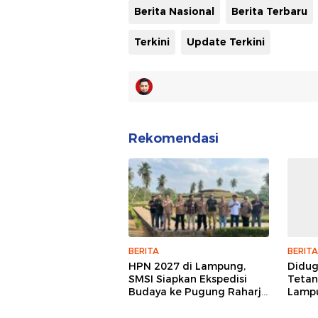
Berita Nasional
Berita Terbaru
Terkini
Update Terkini
Rekomendasi
BERITA
BERITA
HPN 2027 di Lampung,
Didu
SMSI Siapkan Ekspedisi
Tetan
Budaya ke Pugung Raharjo
Lampu
dan Way Kambas
Hukum
Jurna