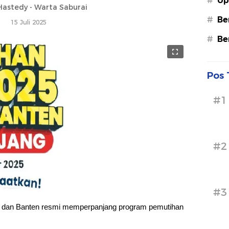
#
Up
astedy - Warta Saburai
#
Be
15 Juli 2025
#
Be
Pos 
#1
#2
#3
t dan Banten resmi memperpanjang program pemutihan