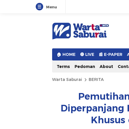
Menu
Warta Saburai
Sumber Informasi Terkini
🏠︎ HOME
🔴 LIVE
📰 E-PAPER
Terms
Pedoman
About
Cont
Warta Saburai
BERITA
Pemutihan
Diperpanjang 
Khusus d