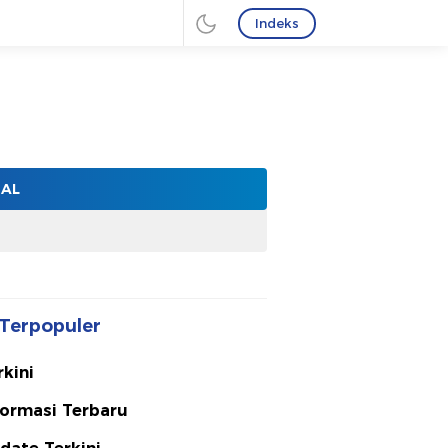
Indeks
NAL
Terpopuler
rkini
formasi Terbaru