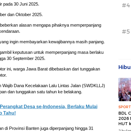
ir pada 30 Juni 2025.
#4
ber dan Oktober 2025.
mbeberkan alasan mengapa pihaknya memperpanjang
#5
kendaraan.
 yang ingin membayarkan kewajibannya masih panjang.
engambil keputusan untuk memperpanjang masa berlaku
gga 30 September 2025.
Hibu
or ini, warga Jawa Barat dibebaskan dari tunggakan
tor.
 Wajib Dana Kecelakaan Lalu Lintas Jalan (SWDKLLJ)
epan dan tunggakan satu tahun ke belakang.
Perangkat Desa se-Indonesia, Berlaku Mulai
SPORT
BDL C
b Tahu!
2026 
HUT k
n di Provinsi Banten juga diperpanjang hingga 31
Banda
2 bulan