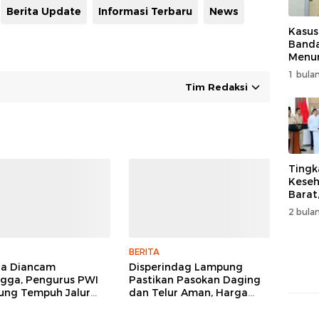
Berita Update
Informasi Terbaru
News
Kasus
Band
Menur
Genjo
1 bulan
Wujud
Tim Redaksi
Kema
Tingk
Keseh
Barat
Resm
2 bulan
Muha
BERITA
ga Diancam
Disperindag Lampung
gga, Pengurus PWI
Pastikan Pasokan Daging
ng Tempuh Jalur
dan Telur Aman, Harga
, Legislator dan
Tetap Stabil Meski El Nino
lis Beri Dukungan
Mengancam