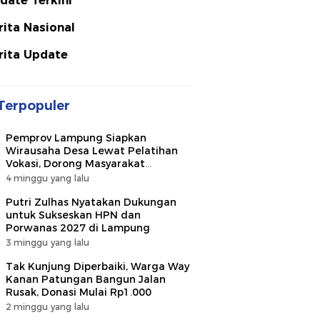
date Terkini
rita Nasional
rita Update
Terpopuler
Pemprov Lampung Siapkan
Wirausaha Desa Lewat Pelatihan
Vokasi, Dorong Masyarakat
Ciptakan Lapangan Kerja
4 minggu yang lalu
Putri Zulhas Nyatakan Dukungan
untuk Sukseskan HPN dan
Porwanas 2027 di Lampung
3 minggu yang lalu
Tak Kunjung Diperbaiki, Warga Way
Kanan Patungan Bangun Jalan
Rusak, Donasi Mulai Rp1.000
2 minggu yang lalu