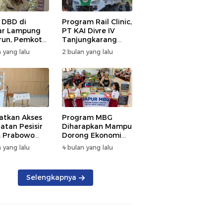
 DBD di
Program Rail Clinic,
ar Lampung
PT KAI Divre IV
un, Pemkot
Tanjungkarang
t PSN
Beri Layanan
 yang lalu
2 bulan yang lalu
kan Nol
Kesehatan Gratis
tian
250 Warga
atkan Akses
Program MBG
atan Pesisir
Diharapkan Mampu
, Prabowo
Dorong Ekonomi
ikan RSUD KH
Daerah, DPRD
 yang lalu
4 bulan yang lalu
mmad Thohir
Lampung Tekankan
Pemanfaatan
Produk Lokal
Selengkapnya