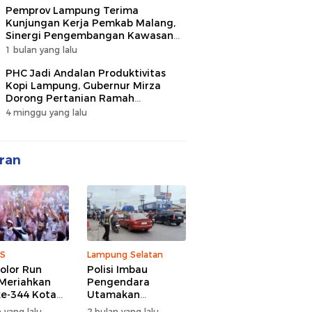
Pemprov Lampung Terima
Kunjungan Kerja Pemkab Malang,
Sinergi Pengembangan Kawasan
Industri dan Investasi
1 bulan yang lalu
PHC Jadi Andalan Produktivitas
Kopi Lampung, Gubernur Mirza
Dorong Pertanian Ramah
Lingkungan
4 minggu yang lalu
ran
S
Lampung Selatan
olor Run
Polisi Imbau
Meriahkan
Pengendara
e-344 Kota
Utamakan
r Lampung,
Keselamatan di
 yang lalu
2 bulan yang lalu