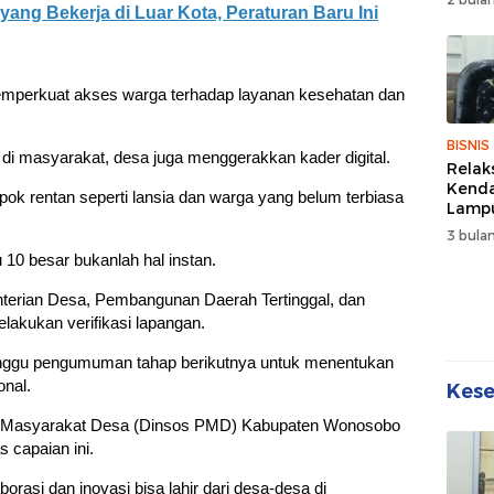
Wuju
ang Bekerja di Luar Kota, Peraturan Baru Ini
Sehat
Kebe
memperkuat akses warga terhadap layanan kesehatan dan
BISNIS
l di masyarakat, desa juga menggerakkan kader digital.
Relak
Kend
ok rentan seperti lansia dan warga yang belum terbiasa
Lampu
Denda
3 bulan
Disko
0 besar bukanlah hal instan.
enterian Desa, Pembangunan Daerah Tertinggal, dan
akukan verifikasi lapangan.
nggu pengumuman tahap berikutnya untuk menentukan
nal.
Kes
n Masyarakat Desa (Dinsos PMD) Kabupaten Wonosobo
 capaian ini.
orasi dan inovasi bisa lahir dari desa-desa di