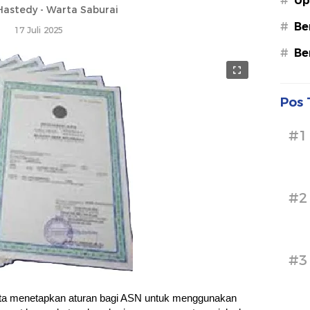
#
Up
astedy - Warta Saburai
#
Be
17 Juli 2025
#
Be
Pos 
#1
#2
#3
ta menetapkan aturan bagi ASN untuk menggunakan