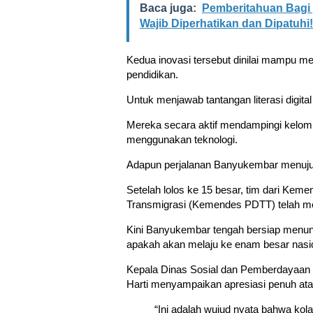
Baca juga:
Pemberitahuan Bagi y
Wajib Diperhatikan dan Dipatuhi!
Kedua inovasi tersebut dinilai mampu 
pendidikan.
Untuk menjawab tantangan literasi digita
Mereka secara aktif mendampingi kelomp
menggunakan teknologi.
Adapun perjalanan Banyukembar menuju 1
Setelah lolos ke 15 besar, tim dari Kem
Transmigrasi (Kemendes PDTT) telah mel
Kini Banyukembar tengah bersiap menu
apakah akan melaju ke enam besar nasio
Kepala Dinas Sosial dan Pemberdayaa
Harti menyampaikan apresiasi penuh atas
“Ini adalah wujud nyata bahwa kolab