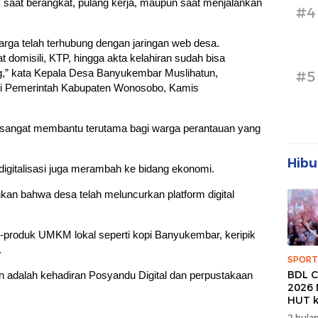
k saat berangkat, pulang kerja, maupun saat menjalankan
#4
warga telah terhubung dengan jaringan web desa.
 domisili, KTP, hingga akta kelahiran sudah bisa
g,” kata Kepala Desa Banyukembar Muslihatun,
#5
esmi Pemerintah Kabupaten Wonosobo, Kamis
ni sangat membantu terutama bagi warga perantauan yang
Hibu
, digitalisasi juga merambah ke bidang ekonomi.
n bahwa desa telah meluncurkan platform digital
k-produk UMKM lokal seperti kopi Banyukembar, keripik
.
SPORT
BDL C
an adalah kehadiran Posyandu Digital dan perpustakaan
2026 
HUT k
Banda
2 bulan