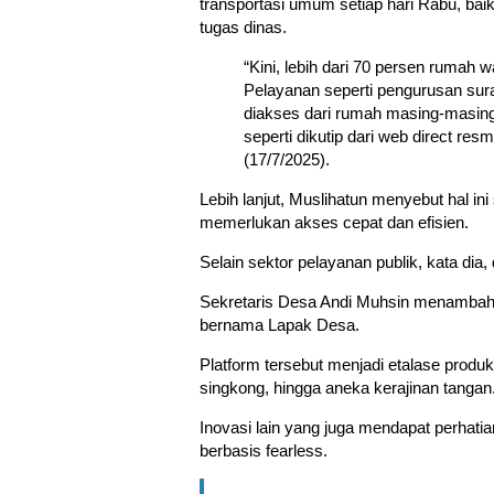
transportasi umum setiap hari Rabu, bai
tugas dinas.
“Kini, lebih dari 70 persen rumah 
Pelayanan seperti pengurusan surat
diakses dari rumah masing-masin
seperti dikutip dari web direct r
(17/7/2025).
Lebih lanjut, Muslihatun menyebut hal i
memerlukan akses cepat dan efisien.
Selain sektor pelayanan publik, kata dia
Sekretaris Desa Andi Muhsin menambahka
bernama Lapak Desa.
Platform tersebut menjadi etalase produ
singkong, hingga aneka kerajinan tangan
Inovasi lain yang juga mendapat perhati
berbasis fearless.