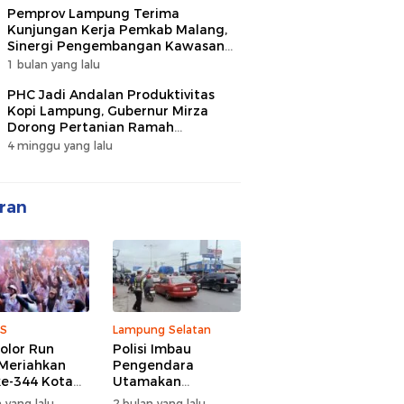
Pemprov Lampung Terima
Kunjungan Kerja Pemkab Malang,
Sinergi Pengembangan Kawasan
Industri dan Investasi
1 bulan yang lalu
PHC Jadi Andalan Produktivitas
Kopi Lampung, Gubernur Mirza
Dorong Pertanian Ramah
Lingkungan
4 minggu yang lalu
ran
S
Lampung Selatan
olor Run
Polisi Imbau
Meriahkan
Pengendara
e-344 Kota
Utamakan
r Lampung,
Keselamatan di
 yang lalu
2 bulan yang lalu