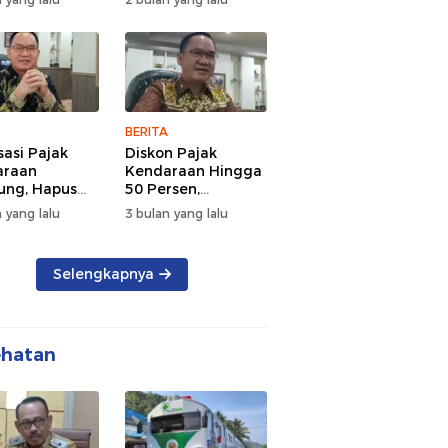
d Semangat
Tengah Kepadatan
 dan
Lalu Lintas Pagi
rsamaan
Hari
BERITA
sasi Pajak
Diskon Pajak
araan
Kendaraan Hingga
ng, Hapus
50 Persen,
 dan Beri
Lampung Genjot
 yang lalu
3 bulan yang lalu
n BBN
Mutasi Kendaraan
Luar Daerah
Selengkapnya
ehatan