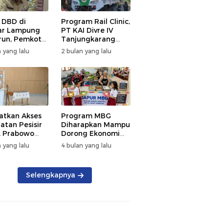
 DBD di
Program Rail Clinic,
ar Lampung
PT KAI Divre IV
un, Pemkot
Tanjungkarang
t PSN
Beri Layanan
 yang lalu
2 bulan yang lalu
kan Nol
Kesehatan Gratis
tian
250 Warga
atkan Akses
Program MBG
atan Pesisir
Diharapkan Mampu
, Prabowo
Dorong Ekonomi
ikan RSUD KH
Daerah, DPRD
 yang lalu
4 bulan yang lalu
mmad Thohir
Lampung Tekankan
Pemanfaatan
Produk Lokal
Selengkapnya