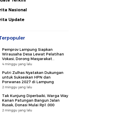
date Terkini
rita Nasional
rita Update
Terpopuler
Pemprov Lampung Siapkan
Wirausaha Desa Lewat Pelatihan
Vokasi, Dorong Masyarakat
Ciptakan Lapangan Kerja
4 minggu yang lalu
Putri Zulhas Nyatakan Dukungan
untuk Sukseskan HPN dan
Porwanas 2027 di Lampung
2 minggu yang lalu
Tak Kunjung Diperbaiki, Warga Way
Kanan Patungan Bangun Jalan
Rusak, Donasi Mulai Rp1.000
2 minggu yang lalu