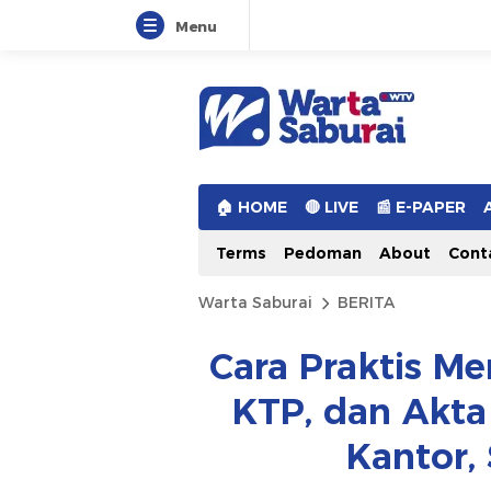
Menu
Warta Saburai
Sumber Informasi Terkini
🏠︎ HOME
🔴 LIVE
📰 E-PAPER
Terms
Pedoman
About
Cont
Warta Saburai
BERITA
Cara Praktis Me
KTP, dan Akta
Kantor,