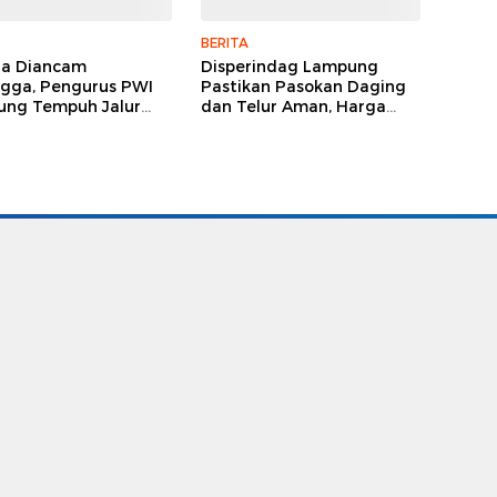
BERITA
ga Diancam
Disperindag Lampung
gga, Pengurus PWI
Pastikan Pasokan Daging
ng Tempuh Jalur
dan Telur Aman, Harga
, Legislator dan
Tetap Stabil Meski El Nino
lis Beri Dukungan
Mengancam