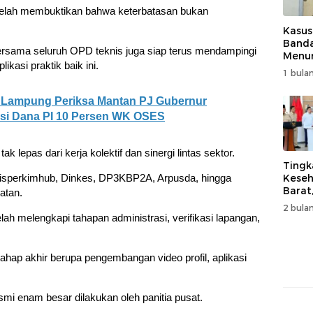
telah membuktikan bahwa keterbatasan bukan
Kasus
Band
sama seluruh OPD teknis juga siap terus mendampingi
Menur
kasi praktik baik ini.
Genjo
1 bulan
Wujud
Kema
ati Lampung Periksa Mantan PJ Gubernur
si Dana PI 10 Persen WK OSES
lepas dari kerja kolektif dan sinergi lintas sektor.
Tingk
 Disperkimhub, Dinkes, DP3KBP2A, Arpusda, hingga
Keseh
Barat
atan.
Resm
2 bulan
Muha
ah melengkapi tahapan administrasi, verifikasi lapangan,
ahap akhir berupa pengembangan video profil, aplikasi
i enam besar dilakukan oleh panitia pusat.