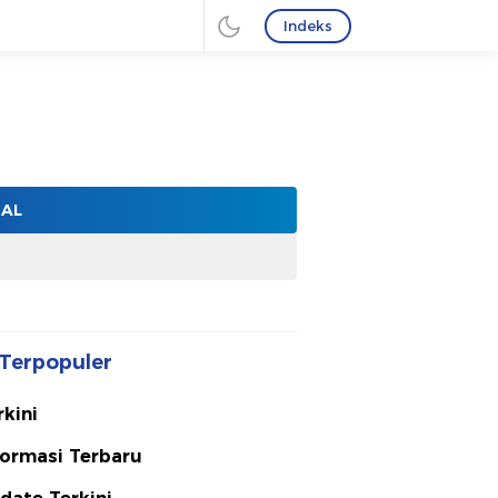
Indeks
NAL
Terpopuler
rkini
formasi Terbaru