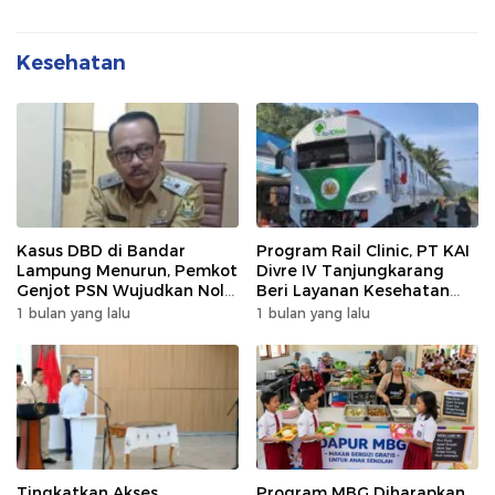
Kesehatan
Kasus DBD di Bandar
Program Rail Clinic, PT KAI
Lampung Menurun, Pemkot
Divre IV Tanjungkarang
Genjot PSN Wujudkan Nol
Beri Layanan Kesehatan
Kematian
Gratis 250 Warga
1 bulan yang lalu
1 bulan yang lalu
Tingkatkan Akses
Program MBG Diharapkan