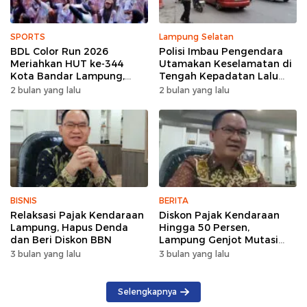
SPORTS
Lampung Selatan
BDL Color Run 2026
Polisi Imbau Pengendara
Meriahkan HUT ke-344
Utamakan Keselamatan di
Kota Bandar Lampung,
Tengah Kepadatan Lalu
Wujud Semangat Sehat
Lintas Pagi Hari
2 bulan yang lalu
2 bulan yang lalu
dan Kebersamaan
BISNIS
BERITA
Relaksasi Pajak Kendaraan
Diskon Pajak Kendaraan
Lampung, Hapus Denda
Hingga 50 Persen,
dan Beri Diskon BBN
Lampung Genjot Mutasi
Kendaraan Luar Daerah
3 bulan yang lalu
3 bulan yang lalu
Selengkapnya