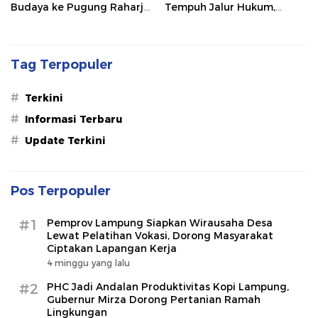
Budaya ke Pugung Raharjo
Tempuh Jalur Hukum,
dan Way Kambas
Legislator dan Jurnalis Beri
Dukungan
Tag Terpopuler
#
Terkini
#
Informasi Terbaru
#
Update Terkini
Pos Terpopuler
#1
Pemprov Lampung Siapkan Wirausaha Desa
Lewat Pelatihan Vokasi, Dorong Masyarakat
Ciptakan Lapangan Kerja
4 minggu yang lalu
#2
PHC Jadi Andalan Produktivitas Kopi Lampung,
Gubernur Mirza Dorong Pertanian Ramah
Lingkungan