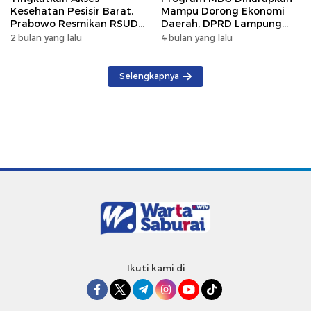
Kesehatan Pesisir Barat,
Mampu Dorong Ekonomi
Prabowo Resmikan RSUD
Daerah, DPRD Lampung
KH Muhammad Thohir
Tekankan Pemanfaatan
2 bulan yang lalu
4 bulan yang lalu
Produk Lokal
Selengkapnya
Ikuti kami di