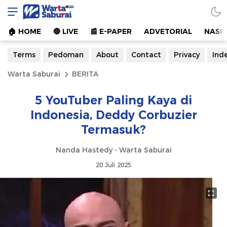
Warta Saburai
Sumber Informasi Terkini
🏠︎ HOME
🔴 LIVE
📰 E-PAPER
ADVETORIAL
NASI
Terms
Pedoman
About
Contact
Privacy
Ind
Warta Saburai
BERITA
5 YouTuber Paling Kaya di
Indonesia, Deddy Corbuzier
Termasuk?
Nanda Hastedy - Warta Saburai
20 Juli 2025