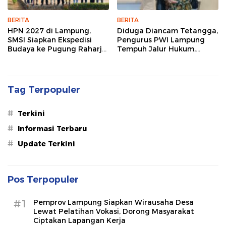
BERITA
BERITA
HPN 2027 di Lampung,
Diduga Diancam Tetangga,
SMSI Siapkan Ekspedisi
Pengurus PWI Lampung
Budaya ke Pugung Raharjo
Tempuh Jalur Hukum,
dan Way Kambas
Legislator dan Jurnalis Beri
Dukungan
Tag Terpopuler
#
Terkini
#
Informasi Terbaru
#
Update Terkini
Pos Terpopuler
#1
Pemprov Lampung Siapkan Wirausaha Desa
Lewat Pelatihan Vokasi, Dorong Masyarakat
Ciptakan Lapangan Kerja