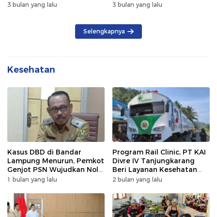
Kendaraan Luar Daerah
3 bulan yang lalu
3 bulan yang lalu
Selengkapnya
Kesehatan
Kasus DBD di Bandar
Program Rail Clinic, PT KAI
Lampung Menurun, Pemkot
Divre IV Tanjungkarang
Genjot PSN Wujudkan Nol
Beri Layanan Kesehatan
Kematian
Gratis 250 Warga
1 bulan yang lalu
2 bulan yang lalu