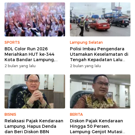
SPORTS
Lampung Selatan
BDL Color Run 2026
Polisi Imbau Pengendara
Meriahkan HUT ke-344
Utamakan Keselamatan di
Kota Bandar Lampung,
Tengah Kepadatan Lalu
Wujud Semangat Sehat
Lintas Pagi Hari
2 bulan yang lalu
2 bulan yang lalu
dan Kebersamaan
BISNIS
BERITA
Relaksasi Pajak Kendaraan
Diskon Pajak Kendaraan
Lampung, Hapus Denda
Hingga 50 Persen,
dan Beri Diskon BBN
Lampung Genjot Mutasi