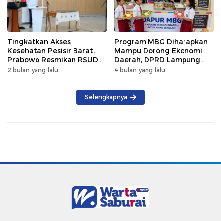
Tingkatkan Akses
Program MBG Diharapkan
Kesehatan Pesisir Barat,
Mampu Dorong Ekonomi
Prabowo Resmikan RSUD
Daerah, DPRD Lampung
KH Muhammad Thohir
Tekankan Pemanfaatan
2 bulan yang lalu
4 bulan yang lalu
Produk Lokal
Selengkapnya