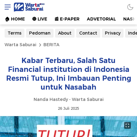
Warta Saburai
Sumber Informasi Terkini
🏠︎ HOME
🔴 LIVE
📰 E-PAPER
ADVETORIAL
NASI
Terms
Pedoman
About
Contact
Privacy
Ind
Warta Saburai
BERITA
Kabar Terbaru, Salah Satu
Financial institution di Indonesia
Resmi Tutup, Ini Imbauan Penting
untuk Nasabah
Nanda Hastedy - Warta Saburai
26 Juli 2025