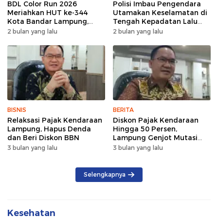
BDL Color Run 2026
Polisi Imbau Pengendara
Meriahkan HUT ke-344
Utamakan Keselamatan di
Kota Bandar Lampung,
Tengah Kepadatan Lalu
Wujud Semangat Sehat
Lintas Pagi Hari
2 bulan yang lalu
2 bulan yang lalu
dan Kebersamaan
BISNIS
BERITA
Relaksasi Pajak Kendaraan
Diskon Pajak Kendaraan
Lampung, Hapus Denda
Hingga 50 Persen,
dan Beri Diskon BBN
Lampung Genjot Mutasi
Kendaraan Luar Daerah
3 bulan yang lalu
3 bulan yang lalu
Selengkapnya
Kesehatan