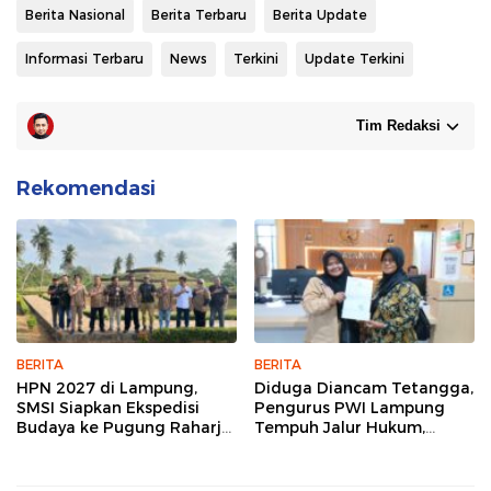
Berita Nasional
Berita Terbaru
Berita Update
Informasi Terbaru
News
Terkini
Update Terkini
Tim Redaksi
Rekomendasi
BERITA
BERITA
HPN 2027 di Lampung,
Diduga Diancam Tetangga,
SMSI Siapkan Ekspedisi
Pengurus PWI Lampung
Budaya ke Pugung Raharjo
Tempuh Jalur Hukum,
dan Way Kambas
Legislator dan Jurnalis Beri
Dukungan