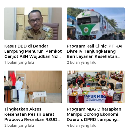
Kasus DBD di Bandar
Program Rail Clinic, PT KAI
Lampung Menurun, Pemkot
Divre IV Tanjungkarang
Genjot PSN Wujudkan Nol
Beri Layanan Kesehatan
Kematian
Gratis 250 Warga
1 bulan yang lalu
2 bulan yang lalu
Tingkatkan Akses
Program MBG Diharapkan
Kesehatan Pesisir Barat,
Mampu Dorong Ekonomi
Prabowo Resmikan RSUD
Daerah, DPRD Lampung
KH Muhammad Thohir
Tekankan Pemanfaatan
2 bulan yang lalu
4 bulan yang lalu