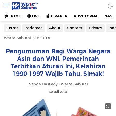
Warta Saburai
Sumber Informasi Terkini
🏠︎ HOME
🔴 LIVE
📰 E-PAPER
ADVETORIAL
NASI
Terms
Pedoman
About
Contact
Privacy
Ind
Warta Saburai
BERITA
Pengumuman Bagi Warga Negara
Asin dan WNI, Pemerintah
Terbitkan Aturan Ini, Kelahiran
1990-1997 Wajib Tahu, Simak!
Nanda Hastedy - Warta Saburai
30 Juli 2025