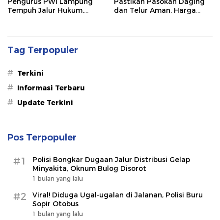
Pengurus PWI Lampung
Pastikan Pasokan Daging
Tempuh Jalur Hukum,
dan Telur Aman, Harga
Legislator dan Jurnalis Beri
Tetap Stabil Meski El Nino
Dukungan
Mengancam
Tag Terpopuler
#
Terkini
#
Informasi Terbaru
#
Update Terkini
Pos Terpopuler
#1
Polisi Bongkar Dugaan Jalur Distribusi Gelap
Minyakita, Oknum Bulog Disorot
1 bulan yang lalu
#2
Viral! Diduga Ugal-ugalan di Jalanan, Polisi Buru
Sopir Otobus
1 bulan yang lalu