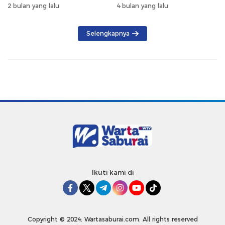
KH Muhammad Thohir
Tekankan Pemanfaatan
2 bulan yang lalu
4 bulan yang lalu
Produk Lokal
Selengkapnya
Ikuti kami di
Copyright © 2024. Wartasaburai.com. All rights reserved