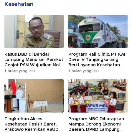
Kesehatan
Kasus DBD di Bandar
Program Rail Clinic, PT KAI
Lampung Menurun, Pemkot
Divre IV Tanjungkarang
Genjot PSN Wujudkan Nol
Beri Layanan Kesehatan
Kematian
Gratis 250 Warga
1 bulan yang lalu
1 bulan yang lalu
Tingkatkan Akses
Program MBG Diharapkan
Kesehatan Pesisir Barat,
Mampu Dorong Ekonomi
Prabowo Resmikan RSUD
Daerah, DPRD Lampung