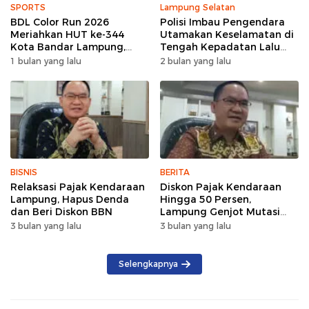
SPORTS
Lampung Selatan
BDL Color Run 2026
Polisi Imbau Pengendara
Meriahkan HUT ke-344
Utamakan Keselamatan di
Kota Bandar Lampung,
Tengah Kepadatan Lalu
Wujud Semangat Sehat
Lintas Pagi Hari
1 bulan yang lalu
2 bulan yang lalu
dan Kebersamaan
BISNIS
BERITA
Relaksasi Pajak Kendaraan
Diskon Pajak Kendaraan
Lampung, Hapus Denda
Hingga 50 Persen,
dan Beri Diskon BBN
Lampung Genjot Mutasi
Kendaraan Luar Daerah
3 bulan yang lalu
3 bulan yang lalu
Selengkapnya