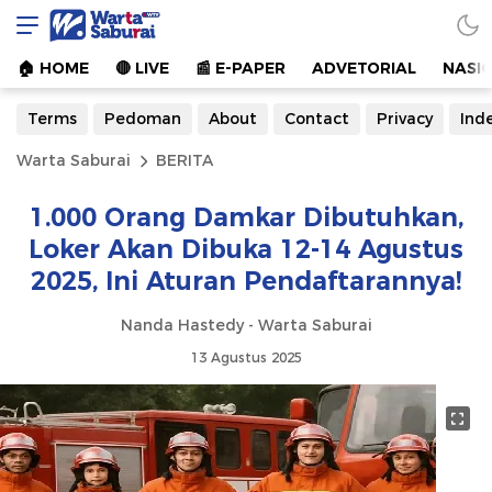
Warta Saburai
Sumber Informasi Terkini
🏠︎ HOME
🔴 LIVE
📰 E-PAPER
ADVETORIAL
NASI
Terms
Pedoman
About
Contact
Privacy
Ind
Warta Saburai
BERITA
1.000 Orang Damkar Dibutuhkan,
Loker Akan Dibuka 12-14 Agustus
2025, Ini Aturan Pendaftarannya!
Nanda Hastedy - Warta Saburai
13 Agustus 2025