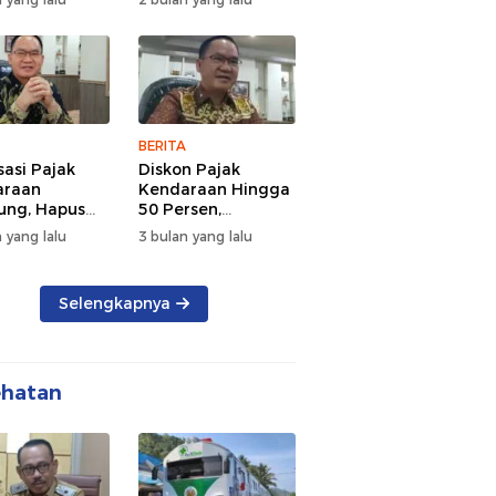
d Semangat
Tengah Kepadatan
 dan
Lalu Lintas Pagi
rsamaan
Hari
BERITA
sasi Pajak
Diskon Pajak
araan
Kendaraan Hingga
ng, Hapus
50 Persen,
 dan Beri
Lampung Genjot
 yang lalu
3 bulan yang lalu
n BBN
Mutasi Kendaraan
Luar Daerah
Selengkapnya
ehatan