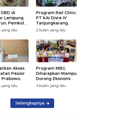
 DBD di
Program Rail Clinic,
ar Lampung
PT KAI Divre IV
un, Pemkot
Tanjungkarang
t PSN
Beri Layanan
 yang lalu
2 bulan yang lalu
kan Nol
Kesehatan Gratis
tian
250 Warga
atkan Akses
Program MBG
atan Pesisir
Diharapkan Mampu
, Prabowo
Dorong Ekonomi
ikan RSUD KH
Daerah, DPRD
 yang lalu
4 bulan yang lalu
mmad Thohir
Lampung Tekankan
Pemanfaatan
Produk Lokal
Selengkapnya