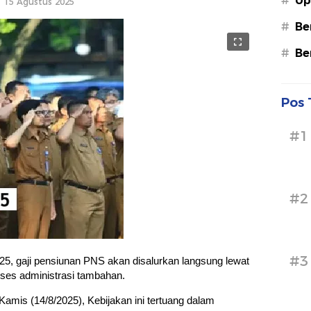
#
Up
15 Agustus 2025
#
Be
#
Be
Pos 
#1
#2
#3
5, gaji pensiunan PNS akan disalurkan langsung lewat
ses administrasi tambahan.
amis (14/8/2025), Kebijakan ini tertuang dalam