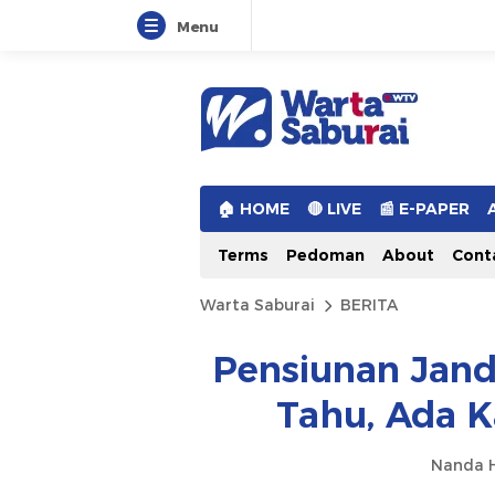
Menu
Warta Saburai
Sumber Informasi Terkini
🏠︎ HOME
🔴 LIVE
📰 E-PAPER
Terms
Pedoman
About
Cont
Warta Saburai
BERITA
Pensiunan Jan
Tahu, Ada Ka
Nanda H