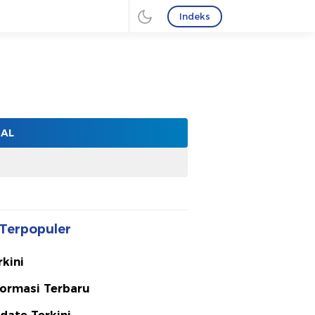
Indeks
NAL
Terpopuler
rkini
formasi Terbaru