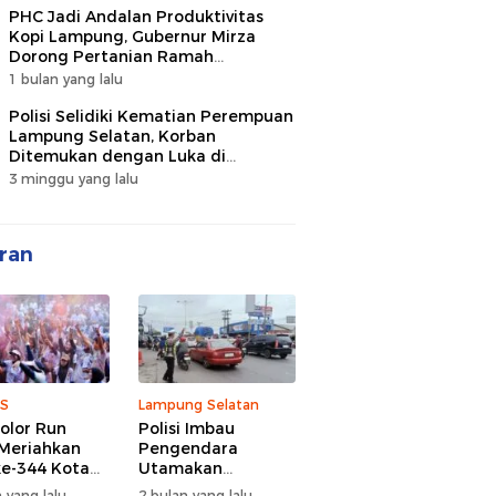
PHC Jadi Andalan Produktivitas
Kopi Lampung, Gubernur Mirza
Dorong Pertanian Ramah
Lingkungan
1 bulan yang lalu
Polisi Selidiki Kematian Perempuan
Lampung Selatan, Korban
Ditemukan dengan Luka di
Belakang Kepala
3 minggu yang lalu
ran
S
Lampung Selatan
olor Run
Polisi Imbau
Meriahkan
Pengendara
e-344 Kota
Utamakan
r Lampung,
Keselamatan di
 yang lalu
2 bulan yang lalu