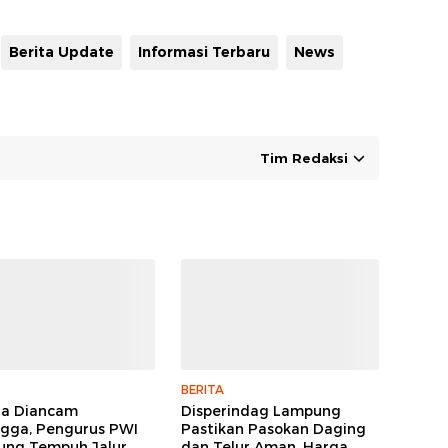
Berita Update
Informasi Terbaru
News
Tim Redaksi
BERITA
ga Diancam
Disperindag Lampung
gga, Pengurus PWI
Pastikan Pasokan Daging
ng Tempuh Jalur
dan Telur Aman, Harga