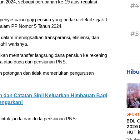
n 2024, sebagai perubahan ke-19 atas regulasi
#4
enyesuaian gaji pensiun yang berlaku efektif sejak 1
 dalam PP Nomor 5 Tahun 2024.
#5
 dalam meningkatkan transparansi, efisiensi, dan
ahli warisnya.
an mentransfer langsung dana pensiun ke rekening
a atau duda dari pensiunan PNS.
Hibu
kan potongan dan tidak memerlukan pengurusan
dan Catatan Sipil Keluarkan Himbauan Bagi
engarkan!
SPORT
k untuk janda dan duda pensiunan PNS:
BDL C
2026 
HUT k
Banda
2 bulan