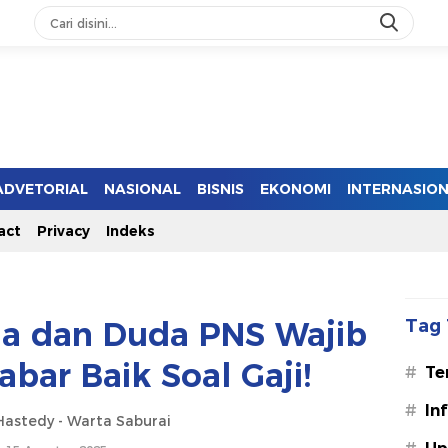
ADVETORIAL
NASIONAL
BISNIS
EKONOMI
INTERNASIO
act
Privacy
Indeks
da dan Duda PNS Wajib
Tag 
bar Baik Soal Gaji!
#
Te
#
In
astedy - Warta Saburai