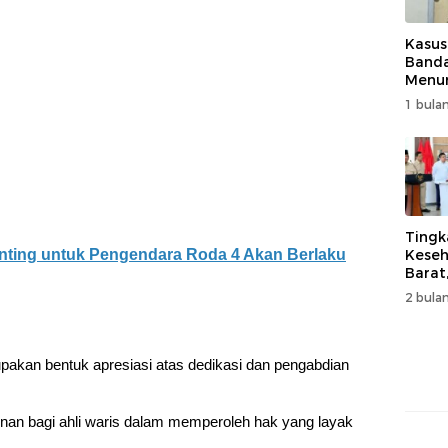
Kasus
Band
Menur
Genjo
1 bulan
Wujud
Kema
Tingk
enting untuk Pengendara Roda 4 Akan Berlaku
Keseh
Barat
Resm
2 bulan
Muha
pakan bentuk apresiasi atas dedikasi dan pengabdian
inan bagi ahli waris dalam memperoleh hak yang layak