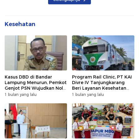
Kesehatan
Kasus DBD di Bandar
Program Rail Clinic, PT KAI
Lampung Menurun, Pemkot
Divre IV Tanjungkarang
Genjot PSN Wujudkan Nol
Beri Layanan Kesehatan
Kematian
Gratis 250 Warga
1 bulan yang lalu
1 bulan yang lalu