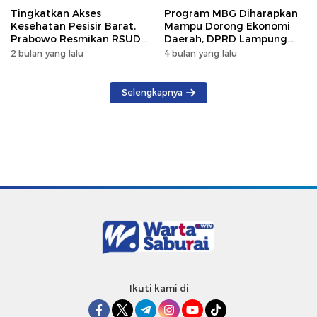
Tingkatkan Akses
Program MBG Diharapkan
Kesehatan Pesisir Barat,
Mampu Dorong Ekonomi
Prabowo Resmikan RSUD
Daerah, DPRD Lampung
KH Muhammad Thohir
Tekankan Pemanfaatan
2 bulan yang lalu
4 bulan yang lalu
Produk Lokal
Selengkapnya
Ikuti kami di