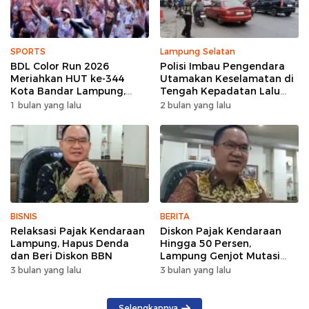
SPORTS
Lampung Selatan
BDL Color Run 2026
Polisi Imbau Pengendara
Meriahkan HUT ke-344
Utamakan Keselamatan di
Kota Bandar Lampung,
Tengah Kepadatan Lalu
Wujud Semangat Sehat
Lintas Pagi Hari
1 bulan yang lalu
2 bulan yang lalu
dan Kebersamaan
BISNIS
BERITA
Relaksasi Pajak Kendaraan
Diskon Pajak Kendaraan
Lampung, Hapus Denda
Hingga 50 Persen,
dan Beri Diskon BBN
Lampung Genjot Mutasi
Kendaraan Luar Daerah
3 bulan yang lalu
3 bulan yang lalu
Selengkapnya