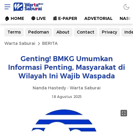
Warta Saburai
Sumber Informasi Terkini
🏠︎ HOME
🔴 LIVE
📰 E-PAPER
ADVETORIAL
NASI
Terms
Pedoman
About
Contact
Privacy
Ind
Warta Saburai
BERITA
Genting! BMKG Umumkan
Informasi Penting, Masyarakat di
Wilayah Ini Wajib Waspada
Nanda Hastedy - Warta Saburai
18 Agustus 2025