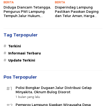
BERITA
BERITA
Diduga Diancam Tetangga,
Disperindag Lampung
Pengurus PWI Lampung
Pastikan Pasokan Daging
Tempuh Jalur Hukum,
dan Telur Aman, Harga
Legislator dan Jurnalis Beri
Tetap Stabil Meski El Nino
Dukungan
Mengancam
Tag Terpopuler
#
Terkini
#
Informasi Terbaru
#
Update Terkini
Pos Terpopuler
#1
Polisi Bongkar Dugaan Jalur Distribusi Gelap
Minyakita, Oknum Bulog Disorot
1 bulan yang lalu
#2
Pemprov Lampung Siapkan Wirausaha Desa