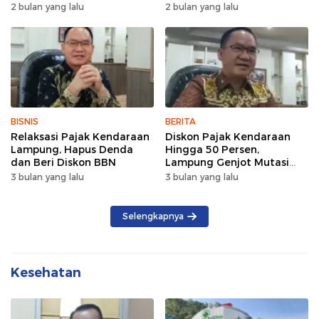
Wujud Semangat Sehat
Lintas Pagi Hari
2 bulan yang lalu
2 bulan yang lalu
dan Kebersamaan
BISNIS
BERITA
Relaksasi Pajak Kendaraan
Diskon Pajak Kendaraan
Lampung, Hapus Denda
Hingga 50 Persen,
dan Beri Diskon BBN
Lampung Genjot Mutasi
Kendaraan Luar Daerah
3 bulan yang lalu
3 bulan yang lalu
Selengkapnya
Kesehatan