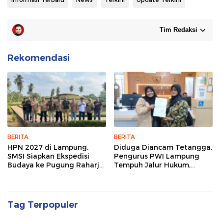
Tim Redaksi
Rekomendasi
BERITA
BERITA
HPN 2027 di Lampung,
Diduga Diancam Tetangga,
SMSI Siapkan Ekspedisi
Pengurus PWI Lampung
Budaya ke Pugung Raharjo
Tempuh Jalur Hukum,
dan Way Kambas
Legislator dan Jurnalis Beri
Dukungan
Tag Terpopuler