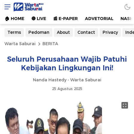
Warta Saburai
Sumber Informasi Terkini
🏠︎ HOME
🔴 LIVE
📰 E-PAPER
ADVETORIAL
NASI
Terms
Pedoman
About
Contact
Privacy
Ind
Warta Saburai
BERITA
Seluruh Perusahaan Wajib Patuhi
Kebijakan Lingkungan Ini!
Nanda Hastedy - Warta Saburai
25 Agustus 2025