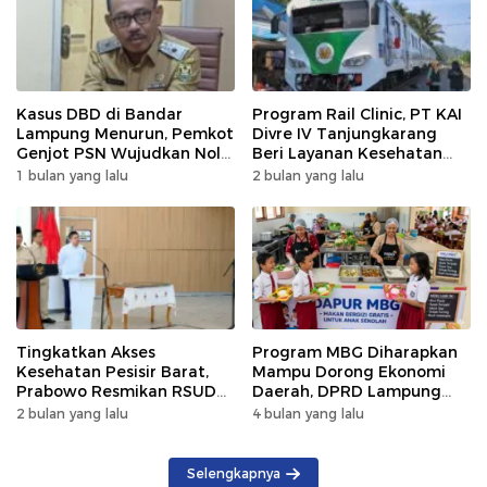
Kasus DBD di Bandar
Program Rail Clinic, PT KAI
Lampung Menurun, Pemkot
Divre IV Tanjungkarang
Genjot PSN Wujudkan Nol
Beri Layanan Kesehatan
Kematian
Gratis 250 Warga
1 bulan yang lalu
2 bulan yang lalu
Tingkatkan Akses
Program MBG Diharapkan
Kesehatan Pesisir Barat,
Mampu Dorong Ekonomi
Prabowo Resmikan RSUD
Daerah, DPRD Lampung
KH Muhammad Thohir
Tekankan Pemanfaatan
2 bulan yang lalu
4 bulan yang lalu
Produk Lokal
Selengkapnya