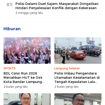
#5
Polisi Dalami Duel Sajam, Masyarakat Diingatkan
Hindari Penyelesaian Konflik dengan Kekerasan
2 minggu yang lalu
Hiburan
SPORTS
Lampung Selatan
BDL Color Run 2026
Polisi Imbau Pengendara
Meriahkan HUT ke-344
Utamakan Keselamatan di
Kota Bandar Lampung,
Tengah Kepadatan Lalu
Wujud Semangat Sehat
Lintas Pagi Hari
2 bulan yang lalu
2 bulan yang lalu
dan Kebersamaan