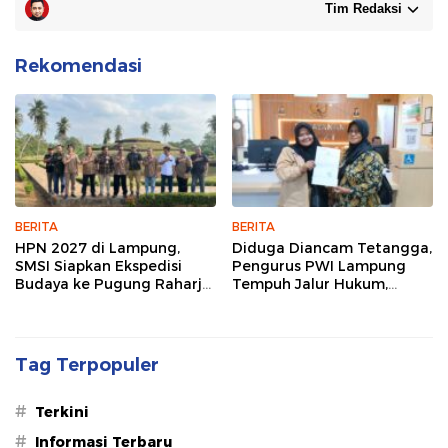
Tim Redaksi
Rekomendasi
BERITA
BERITA
HPN 2027 di Lampung,
Diduga Diancam Tetangga,
SMSI Siapkan Ekspedisi
Pengurus PWI Lampung
Budaya ke Pugung Raharjo
Tempuh Jalur Hukum,
dan Way Kambas
Legislator dan Jurnalis Beri
Dukungan
Tag Terpopuler
#
Terkini
#
Informasi Terbaru