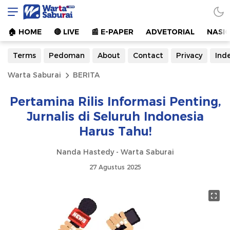
Warta Saburai
Sumber Informasi Terkini
🏠︎ HOME
🔴 LIVE
📰 E-PAPER
ADVETORIAL
NASI
Terms
Pedoman
About
Contact
Privacy
Ind
Warta Saburai
BERITA
Pertamina Rilis Informasi Penting,
Jurnalis di Seluruh Indonesia
Harus Tahu!
Nanda Hastedy - Warta Saburai
27 Agustus 2025