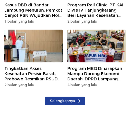
Kasus DBD di Bandar
Program Rail Clinic, PT KAI
Lampung Menurun, Pemkot
Divre IV Tanjungkarang
Genjot PSN Wujudkan Nol
Beri Layanan Kesehatan
Kematian
Gratis 250 Warga
1 bulan yang lalu
2 bulan yang lalu
Tingkatkan Akses
Program MBG Diharapkan
Kesehatan Pesisir Barat,
Mampu Dorong Ekonomi
Prabowo Resmikan RSUD
Daerah, DPRD Lampung
KH Muhammad Thohir
Tekankan Pemanfaatan
2 bulan yang lalu
4 bulan yang lalu
Produk Lokal
Selengkapnya