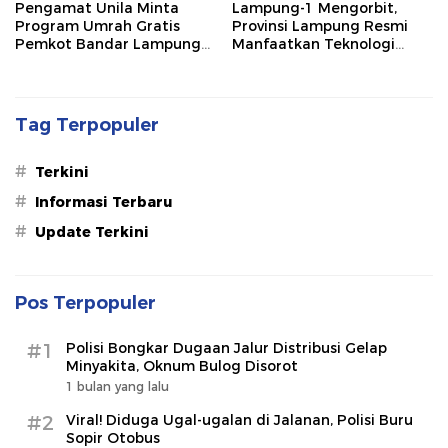
Pengamat Unila Minta
Lampung-1 Mengorbit,
Program Umrah Gratis
Provinsi Lampung Resmi
Pemkot Bandar Lampung
Manfaatkan Teknologi
Dievaluasi Menyeluruh
Satelit untuk Perencanaan
Pembangunan
Tag Terpopuler
#
Terkini
#
Informasi Terbaru
#
Update Terkini
Pos Terpopuler
#1
Polisi Bongkar Dugaan Jalur Distribusi Gelap
Minyakita, Oknum Bulog Disorot
1 bulan yang lalu
#2
Viral! Diduga Ugal-ugalan di Jalanan, Polisi Buru
Sopir Otobus