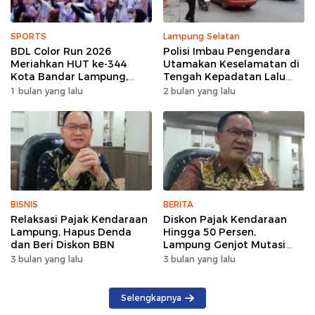
SPORTS
Lampung Selatan
BDL Color Run 2026
Polisi Imbau Pengendara
Meriahkan HUT ke-344
Utamakan Keselamatan di
Kota Bandar Lampung,
Tengah Kepadatan Lalu
Wujud Semangat Sehat
Lintas Pagi Hari
1 bulan yang lalu
2 bulan yang lalu
dan Kebersamaan
BISNIS
BERITA
Relaksasi Pajak Kendaraan
Diskon Pajak Kendaraan
Lampung, Hapus Denda
Hingga 50 Persen,
dan Beri Diskon BBN
Lampung Genjot Mutasi
Kendaraan Luar Daerah
3 bulan yang lalu
3 bulan yang lalu
Selengkapnya