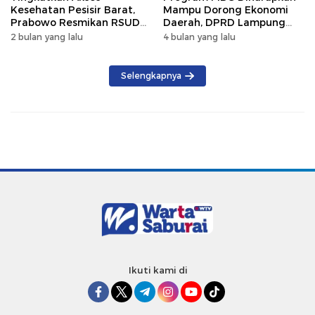
Kesehatan Pesisir Barat,
Mampu Dorong Ekonomi
Prabowo Resmikan RSUD
Daerah, DPRD Lampung
KH Muhammad Thohir
Tekankan Pemanfaatan
2 bulan yang lalu
4 bulan yang lalu
Produk Lokal
Selengkapnya
Ikuti kami di