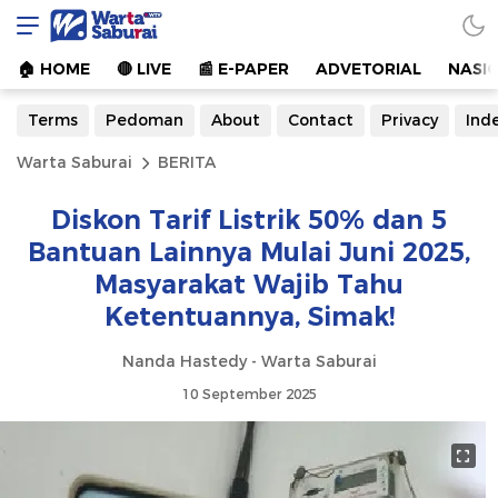
Warta Saburai
Sumber Informasi Terkini
🏠︎ HOME
🔴 LIVE
📰 E-PAPER
ADVETORIAL
NASI
Terms
Pedoman
About
Contact
Privacy
Ind
Warta Saburai
BERITA
Diskon Tarif Listrik 50% dan 5
Bantuan Lainnya Mulai Juni 2025,
Masyarakat Wajib Tahu
Ketentuannya, Simak!
Nanda Hastedy - Warta Saburai
10 September 2025