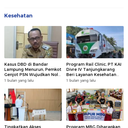
Kesehatan
Kasus DBD di Bandar
Program Rail Clinic, PT KAI
Lampung Menurun, Pemkot
Divre IV Tanjungkarang
Genjot PSN Wujudkan Nol
Beri Layanan Kesehatan
Kematian
Gratis 250 Warga
1 bulan yang lalu
1 bulan yang lalu
Tingkatkan Akses
Program MBG Diharapkan