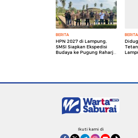
BERITA
BERITA
HPN 2027 di Lampung,
Didu
SMSI Siapkan Ekspedisi
Tetan
Budaya ke Pugung Raharjo
Lampu
dan Way Kambas
Hukum
Jurna
Ikuti kami di