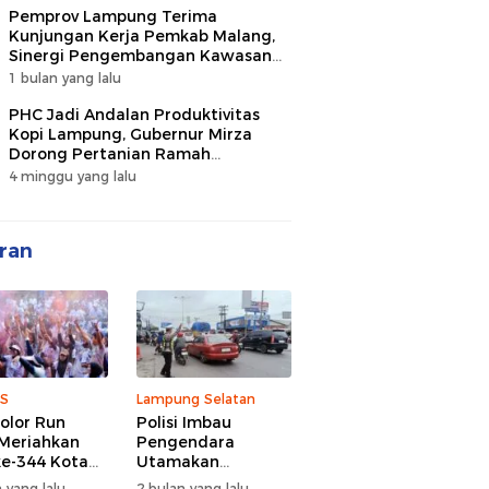
Pemprov Lampung Terima
Kunjungan Kerja Pemkab Malang,
Sinergi Pengembangan Kawasan
Industri dan Investasi
1 bulan yang lalu
PHC Jadi Andalan Produktivitas
Kopi Lampung, Gubernur Mirza
Dorong Pertanian Ramah
Lingkungan
4 minggu yang lalu
ran
S
Lampung Selatan
olor Run
Polisi Imbau
Meriahkan
Pengendara
e-344 Kota
Utamakan
r Lampung,
Keselamatan di
 yang lalu
2 bulan yang lalu