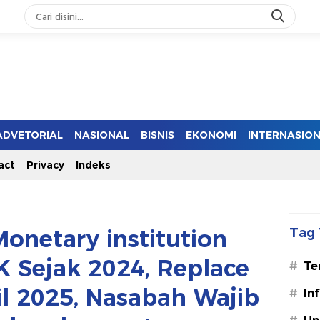
ADVETORIAL
NASIONAL
BISNIS
EKONOMI
INTERNASIO
act
Privacy
Indeks
onetary institution
Tag 
K Sejak 2024, Replace
#
Te
il 2025, Nasabah Wajib
#
In