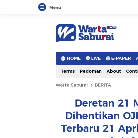
Menu
Warta Saburai
Sumber Informasi Terkini
🏠︎ HOME
🔴 LIVE
📰 E-PAPER
Terms
Pedoman
About
Cont
Warta Saburai
BERITA
Deretan 21 M
Dihentikan OJ
Terbaru 21 Apr