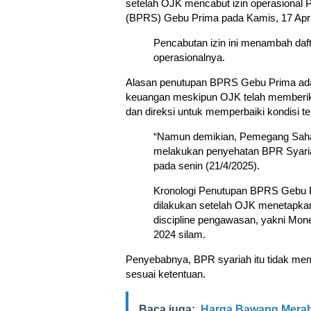
setelah OJK mencabut izin operasional 
(BPRS) Gebu Prima pada Kamis, 17 Apri
Pencabutan izin ini menambah daft
operasionalnya.
Alasan penutupan BPRS Gebu Prima adal
keuangan meskipun OJK telah memberi
dan direksi untuk memperbaiki kondisi te
“Namun demikian, Pemegang Saha
melakukan penyehatan BPR Syariah
pada senin (21/4/2025).
Kronologi Penutupan BPRS Gebu 
dilakukan setelah OJK menetapka
discipline pengawasan, yakni Mone
2024 silam.
Penyebabnya, BPR syariah itu tidak me
sesuai ketentuan.
Baca juga:
Harga Bawang Merah 