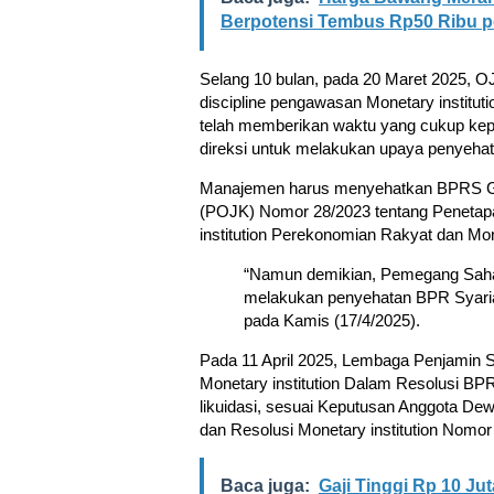
Berpotensi Tembus Rp50 Ribu p
Selang 10 bulan, pada 20 Maret 2025,
discipline pengawasan Monetary institu
telah memberikan waktu yang cukup ke
direksi untuk melakukan upaya penyehat
Manajemen harus menyehatkan BPRS Ge
(POJK) Nomor 28/2023 tentang Penetapa
institution Perekonomian Rakyat dan Mon
“Namun demikian, Pemegang Saha
melakukan penyehatan BPR Syariah
pada Kamis (17/4/2025).
Pada 11 April 2025, Lembaga Penjamin
Monetary institution Dalam Resolusi B
likuidasi, sesuai Keputusan Anggota D
dan Resolusi Monetary institution Nomo
Baca juga:
Gaji Tinggi Rp 10 J