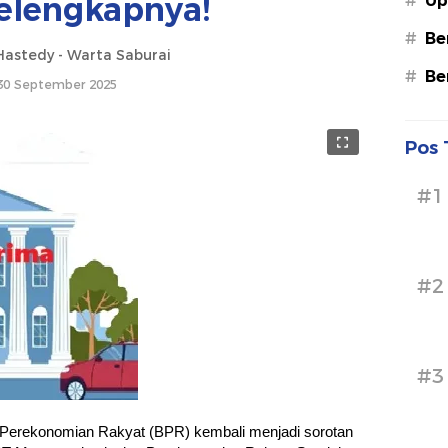
elengkapnya!
#
Up
#
Be
astedy - Warta Saburai
#
Be
30 September 2025
Pos 
#1
#2
#3
n Perekonomian Rakyat (BPR) kembali menjadi sorotan