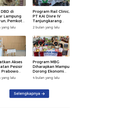
 DBD di
Program Rail Clinic,
ar Lampung
PT KAI Divre IV
un, Pemkot
Tanjungkarang
t PSN
Beri Layanan
 yang lalu
2 bulan yang lalu
kan Nol
Kesehatan Gratis
tian
250 Warga
atkan Akses
Program MBG
atan Pesisir
Diharapkan Mampu
, Prabowo
Dorong Ekonomi
ikan RSUD KH
Daerah, DPRD
 yang lalu
4 bulan yang lalu
mmad Thohir
Lampung Tekankan
Pemanfaatan
Produk Lokal
Selengkapnya