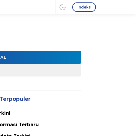
Indeks
NAL
Terpopuler
rkini
formasi Terbaru