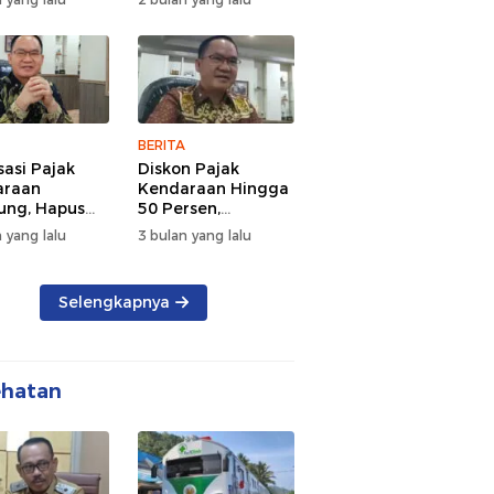
d Semangat
Tengah Kepadatan
 dan
Lalu Lintas Pagi
rsamaan
Hari
BERITA
sasi Pajak
Diskon Pajak
araan
Kendaraan Hingga
ng, Hapus
50 Persen,
 dan Beri
Lampung Genjot
 yang lalu
3 bulan yang lalu
n BBN
Mutasi Kendaraan
Luar Daerah
Selengkapnya
ehatan