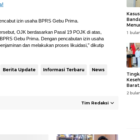
a!
Kasus
Band
encabut izin usaha BPRS Gebu Prima.
Menur
Genjo
tersebut, OJK berdasarkan Pasal 19 POJK di atas,
1 bulan
Wujud
 BPRS Gebu Prima. Dengan pencabutan izin usaha
Kema
enjaminan dan melakukan proses likuidasi,” dikutip
Berita Update
Informasi Terbaru
News
Tingk
Keseh
Barat
Resm
2 bulan
Muha
Tim Redaksi