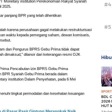
PT Monetary institution Perekonomian Rakyat Syariah
#4
l 2025.
ar panjang BPR yang telah dihentikan
#5
ah karena perusahaan gagal melakukan restrukturisasi
kan waktu kepada pemegang saham, dewan komisaris,
rsebut.
m dan Pengurus BPRS Gebu Prima tidak dapat
 dimaksud,” dilansir dari keterangan resmi OJK
Hibu
Prima Pencabutan izin BPRS Gebu Prima
n BPR Syariah Gebu Prima berada dalam
tary institution Dalam Penyehatan, pada 6 Mei
SPORT
menuhi tingkat permodalan dan kesehatan keuangan
BDL C
2026 
HUT k
Banda
di Pasar Pasir Gintung Merangkak Naik,
2 bulan