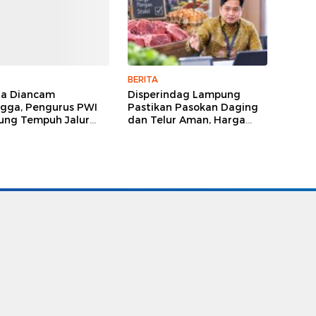
BERITA
ga Diancam
Disperindag Lampung
gga, Pengurus PWI
Pastikan Pasokan Daging
ng Tempuh Jalur
dan Telur Aman, Harga
, Legislator dan
Tetap Stabil Meski El Nino
lis Beri Dukungan
Mengancam