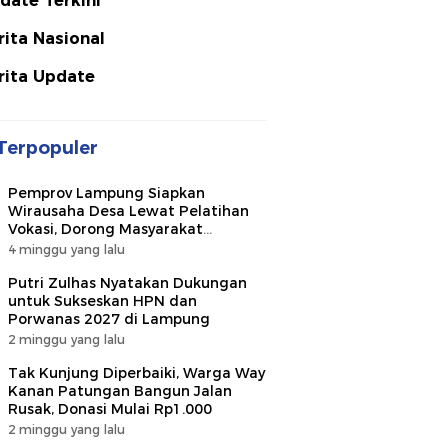
date Terkini
rita Nasional
rita Update
Terpopuler
Pemprov Lampung Siapkan
Wirausaha Desa Lewat Pelatihan
Vokasi, Dorong Masyarakat
Ciptakan Lapangan Kerja
4 minggu yang lalu
Putri Zulhas Nyatakan Dukungan
untuk Sukseskan HPN dan
Porwanas 2027 di Lampung
2 minggu yang lalu
Tak Kunjung Diperbaiki, Warga Way
Kanan Patungan Bangun Jalan
Rusak, Donasi Mulai Rp1.000
2 minggu yang lalu