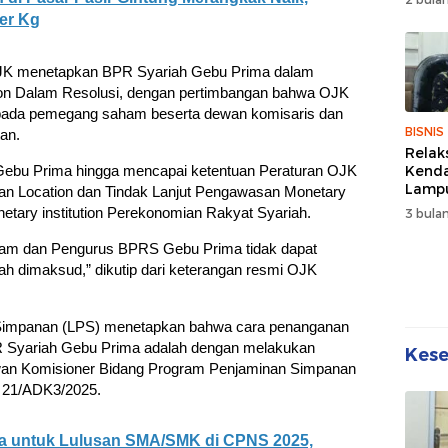
Wuju
er Kg
Sehat
Kebe
 OJK menetapkan BPR Syariah Gebu Prima dalam
tion Dalam Resolusi, dengan pertimbangan bahwa OJK
pada pemegang saham beserta dewan komisaris dan
BISNIS
an.
Relak
Kend
bu Prima hingga mencapai ketentuan Peraturan OJK
Lampu
n Location dan Tindak Lanjut Pengawasan Monetary
Denda
etary institution Perekonomian Rakyat Syariah.
3 bulan
Disko
m dan Pengurus BPRS Gebu Prima tidak dapat
 dimaksud,” dikutip dari keterangan resmi OJK
 Simpanan (LPS) menetapkan bahwa cara penanganan
PR Syariah Gebu Prima adalah dengan melakukan
Kes
ewan Komisioner Bidang Program Penjaminan Simpanan
r 21/ADK3/2025.
uta untuk Lulusan SMA/SMK di CPNS 2025,