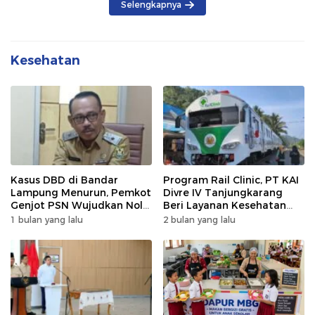
Selengkapnya
Kesehatan
Kasus DBD di Bandar
Program Rail Clinic, PT KAI
Lampung Menurun, Pemkot
Divre IV Tanjungkarang
Genjot PSN Wujudkan Nol
Beri Layanan Kesehatan
Kematian
Gratis 250 Warga
1 bulan yang lalu
2 bulan yang lalu