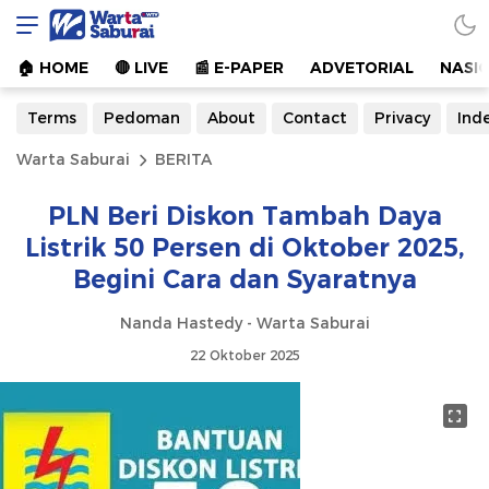
Warta Saburai
Sumber Informasi Terkini
🏠︎ HOME
🔴 LIVE
📰 E-PAPER
ADVETORIAL
NASI
Terms
Pedoman
About
Contact
Privacy
Ind
Warta Saburai
BERITA
PLN Beri Diskon Tambah Daya
Listrik 50 Persen di Oktober 2025,
Begini Cara dan Syaratnya
Nanda Hastedy - Warta Saburai
22 Oktober 2025