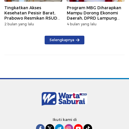
Tingkatkan Akses
Program MBG Diharapkan
Kesehatan Pesisir Barat,
Mampu Dorong Ekonomi
Prabowo Resmikan RSUD
Daerah, DPRD Lampung
KH Muhammad Thohir
Tekankan Pemanfaatan
2 bulan yang lalu
4 bulan yang lalu
Produk Lokal
Selengkapnya
Ikuti kami di