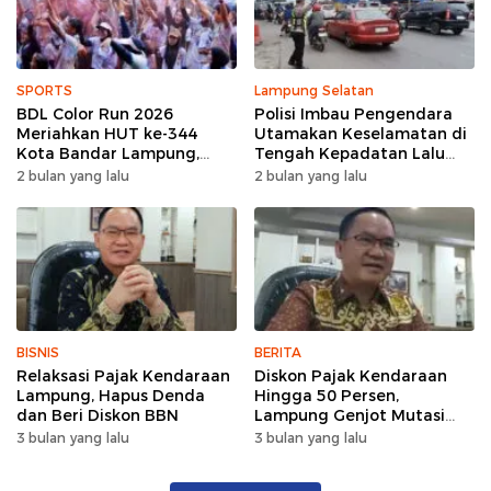
SPORTS
Lampung Selatan
BDL Color Run 2026
Polisi Imbau Pengendara
Meriahkan HUT ke-344
Utamakan Keselamatan di
Kota Bandar Lampung,
Tengah Kepadatan Lalu
Wujud Semangat Sehat
Lintas Pagi Hari
2 bulan yang lalu
2 bulan yang lalu
dan Kebersamaan
BISNIS
BERITA
Relaksasi Pajak Kendaraan
Diskon Pajak Kendaraan
Lampung, Hapus Denda
Hingga 50 Persen,
dan Beri Diskon BBN
Lampung Genjot Mutasi
Kendaraan Luar Daerah
3 bulan yang lalu
3 bulan yang lalu