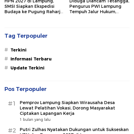
HPN 2027 di Lampung,
Diduga Diancam Tetangga,
SMSI Siapkan Ekspedisi
Pengurus PWI Lampung
Budaya ke Pugung Raharjo
Tempuh Jalur Hukum,
dan Way Kambas
Legislator dan Jurnalis Beri
Dukungan
Tag Terpopuler
#
Terkini
#
Informasi Terbaru
#
Update Terkini
Pos Terpopuler
#1
Pemprov Lampung Siapkan Wirausaha Desa
Lewat Pelatihan Vokasi, Dorong Masyarakat
Ciptakan Lapangan Kerja
1 bulan yang lalu
#2
Putri Zulhas Nyatakan Dukungan untuk Sukseskan